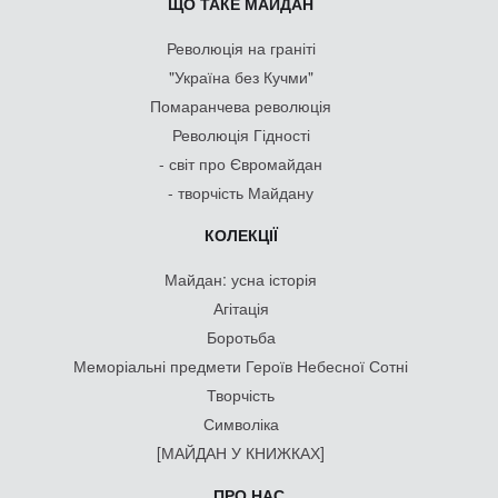
ЩО ТАКЕ МАЙДАН
Революція на граніті
"Україна без Кучми"
Помаранчева революція
Революція Гідності
- світ про Євромайдан
- творчість Майдану
КОЛЕКЦІЇ
Майдан: усна історія
Агітація
Боротьба
Меморіальні предмети Героїв Небесної Сотні
Творчість
Символіка
[МАЙДАН У КНИЖКАХ]
ПРО НАС