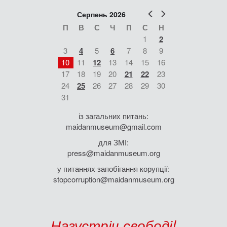
Попер
Наст
Серпень 2026
П
В
С
Ч
П
С
Н
1
2
3
4
5
6
7
8
9
10
11
12
13
14
15
16
17
18
19
20
21
22
23
24
25
26
27
28
29
30
31
із загальних питань:
maidanmuseum@gmail.com
для ЗМІ:
press@maidanmuseum.org
у питаннях запобігання корупції:
stopcorruption@maidanmuseum.org
Назустріч свободі!