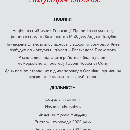
НОВИНИ
Національний музей Революції Гідності взяв участь у
фестивалі пам'яті Коменданта Майдану Андрія Парубія
Найважливіші виклики сучасності у відкритій розмові. У Києві
відбудуться «Актуальні діалоги» Ростислава Прокопюка
Розпочалися підготовчі роботи з облаштування
меморіального простору Героїв Небесної Сотні
День памʼяті страчених під час теракту в Оленівці: прийди на
відкриття виставки та вшануй героїв
ДІЯЛЬНІСТЬ
Соціальні кампанії
Наукова діяльність
Видання Музею Майдану
Виставки та заходи 2026 року
Виставки та заходи 2025 року