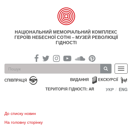
Перейти
до
основного
матеріалу
НАЦІОНАЛЬНИЙ МЕМОРІАЛЬНИЙ КОМПЛЕКС
ГЕРОЇВ НЕБЕСНОЇ СОТНІ – МУЗЕЙ РЕВОЛЮЦІЇ
ГІДНОСТІ
Пошукова
Toggl
форма
navig
Пошук
ВИДАННЯ
ЕКСКУРСІЇ
СПІВПРАЦЯ
ТЕРИТОРІЯ ГІДНОСТІ: AR
УКР
ENG
До списку новин
На головну сторінку