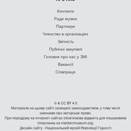
Контакти
Ради музею
Партнери
Членство в організаціях
Звітність
Публічні закупівлі
Головне про нас у ЗМІ
Вакансії
Співпраця
© & CC BY 4.0
Матеріали на цьому сайті захищені законодавством, у тому числі
законами про авторське право.
При передруку на iнтернет-сайтах обов’язкова відкрита для пошуковиків
гiперланка на maidanmuseum.org.
Дизайн сайту - Національний музей Революції Гідності