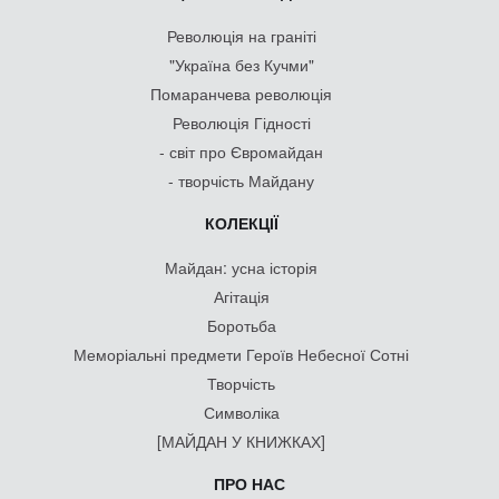
Революція на граніті
"Україна без Кучми"
Помаранчева революція
Революція Гідності
- світ про Євромайдан
- творчість Майдану
КОЛЕКЦІЇ
Майдан: усна історія
Агітація
Боротьба
Меморіальні предмети Героїв Небесної Сотні
Творчість
Символіка
[МАЙДАН У КНИЖКАХ]
ПРО НАС