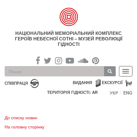
Перейти
до
основного
матеріалу
НАЦІОНАЛЬНИЙ МЕМОРІАЛЬНИЙ КОМПЛЕКС
ГЕРОЇВ НЕБЕСНОЇ СОТНІ – МУЗЕЙ РЕВОЛЮЦІЇ
ГІДНОСТІ
Пошукова
Toggl
форма
navig
Пошук
ВИДАННЯ
ЕКСКУРСІЇ
СПІВПРАЦЯ
ТЕРИТОРІЯ ГІДНОСТІ: AR
УКР
ENG
До списку новин
На головну сторінку