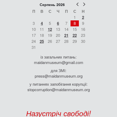
Попер
Наст
Серпень 2026
П
В
С
Ч
П
С
Н
1
2
3
4
5
6
7
8
9
10
11
12
13
14
15
16
17
18
19
20
21
22
23
24
25
26
27
28
29
30
31
із загальних питань:
maidanmuseum@gmail.com
для ЗМІ:
press@maidanmuseum.org
у питаннях запобігання корупції:
stopcorruption@maidanmuseum.org
Назустріч свободі!