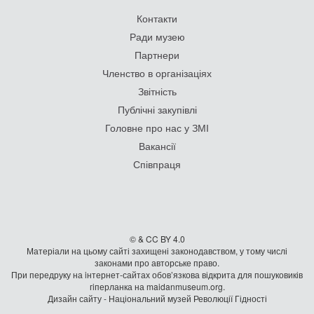
Контакти
Ради музею
Партнери
Членство в організаціях
Звітність
Публічні закупівлі
Головне про нас у ЗМІ
Вакансії
Співпраця
© & CC BY 4.0
Матеріали на цьому сайті захищені законодавством, у тому числі
законами про авторське право.
При передруку на iнтернет-сайтах обов’язкова відкрита для пошуковиків
гiперланка на maidanmuseum.org.
Дизайн сайту - Національний музей Революції Гідності