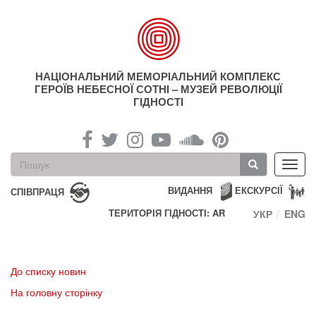
Перейти
до
основного
матеріалу
НАЦІОНАЛЬНИЙ МЕМОРІАЛЬНИЙ КОМПЛЕКС
ГЕРОЇВ НЕБЕСНОЇ СОТНІ – МУЗЕЙ РЕВОЛЮЦІЇ
ГІДНОСТІ
Пошукова
Toggl
форма
navig
Пошук
ВИДАННЯ
ЕКСКУРСІЇ
СПІВПРАЦЯ
ТЕРИТОРІЯ ГІДНОСТІ: AR
УКР
ENG
До списку новин
На головну сторінку