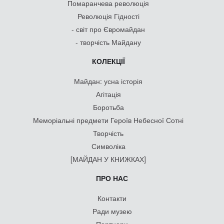
Помаранчева революція
Революція Гідності
- світ про Євромайдан
- творчість Майдану
КОЛЕКЦІЇ
Майдан: усна історія
Агітація
Боротьба
Меморіальні предмети Героїв Небесної Сотні
Творчість
Символіка
[МАЙДАН У КНИЖКАХ]
ПРО НАС
Контакти
Ради музею