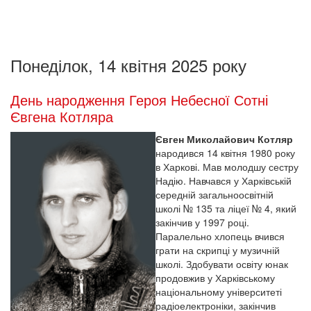
Понеділок, 14 квітня 2025 року
День народження Героя Небесної Сотні
Євгена Котляра
Євген Миколайович Котляр
народився 14 квітня 1980 року
в Харкові. Мав молодшу сестру
Надію. Навчався у Харківській
середній загальноосвітній
школі № 135 та ліцеї № 4, який
закінчив у 1997 році.
Паралельно хлопець вчився
грати на скрипці у музичній
школі. Здобувати освіту юнак
продовжив у Харківському
національному університеті
радіоелектроніки, закінчив