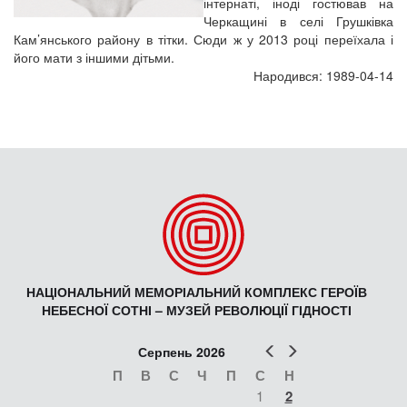
інтернаті, іноді гостював на
Черкащині в селі Грушківка
Кам’янського району в тітки. Сюди ж у 2013 році переїхала і
його мати з іншими дітьми.
Народився: 1989-04-14
НАЦІОНАЛЬНИЙ МЕМОРІАЛЬНИЙ КОМПЛЕКС ГЕРОЇВ
НЕБЕСНОЇ СОТНІ – МУЗЕЙ РЕВОЛЮЦІЇ ГІДНОСТІ
Попер
Наст
Серпень 2026
П
В
С
Ч
П
С
Н
1
2