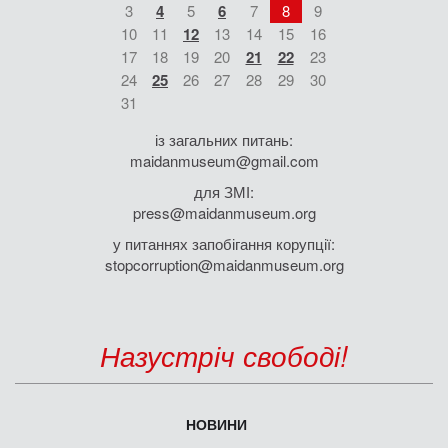
3
4
5
6
7
8
9
10
11
12
13
14
15
16
17
18
19
20
21
22
23
24
25
26
27
28
29
30
31
із загальних питань:
maidanmuseum@gmail.com
для ЗМІ:
press@maidanmuseum.org
у питаннях запобігання корупції:
stopcorruption@maidanmuseum.org
Назустріч свободі!
НОВИНИ