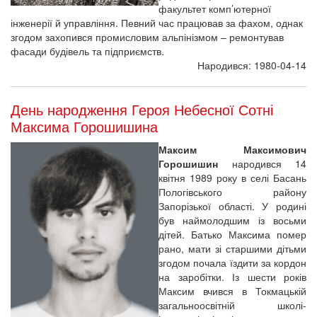
факультет комп’ютерної
інженерії й управління. Певний час працював за фахом, однак
згодом захопився промисловим альпінізмом – ремонтував
фасади будівель та підприємств.
Народився: 1980-04-14
День народження Героя Небесної Сотні
Максима Горошишина
Максим Максимович
Горошишин
народився 14
квітня 1989 року в селі Басань
Пологівського району
Запорізької області. У родині
був наймолодшим із восьми
дітей. Батько Максима помер
рано, мати зі старшими дітьми
згодом почала їздити за кордон
на заробітки. Із шести років
Максим вчився в Токмацькій
загальноосвітній школі-