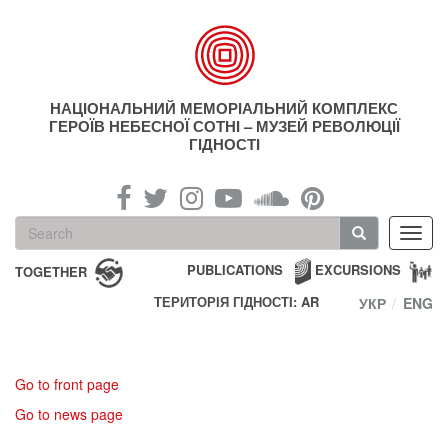
Skip
to
main
content
НАЦІОНАЛЬНИЙ МЕМОРІАЛЬНИЙ КОМПЛЕКС
ГЕРОЇВ НЕБЕСНОЇ СОТНІ – МУЗЕЙ РЕВОЛЮЦІЇ
ГІДНОСТІ
Search
Toggl
form
navig
Search
PUBLICATIONS
EXCURSIONS
TOGETHER
ТЕРИТОРІЯ ГІДНОСТІ: AR
УКР
ENG
Go to front page
Go to news page