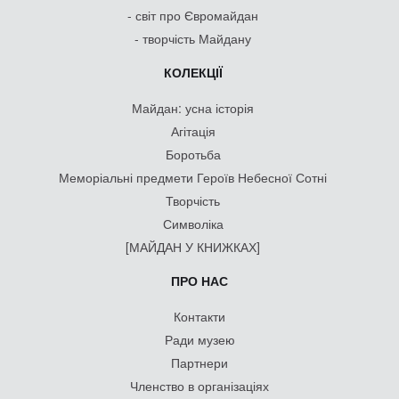
- світ про Євромайдан
- творчість Майдану
КОЛЕКЦІЇ
Майдан: усна історія
Агітація
Боротьба
Меморіальні предмети Героїв Небесної Сотні
Творчість
Символіка
[МАЙДАН У КНИЖКАХ]
ПРО НАС
Контакти
Ради музею
Партнери
Членство в організаціях