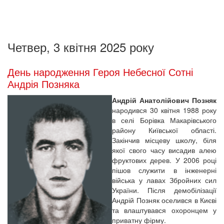
Четвер, 3 квітня 2025 року
День народження Героя Небесної Сотні
Андрія Позняка
Андрій Анатолійович Позняк
народився 30 квітня 1988 року
в селі Борівка Макарівського
району Київської області.
Закінчив місцеву школу, біля
якої свого часу висадив алею
фруктових дерев. У 2006 році
пішов служити в інженерні
війська у лавах Збройних сил
України. Після демобілізації
Андрій Позняк оселився в Києві
та влаштувався охоронцем у
приватну фірму.