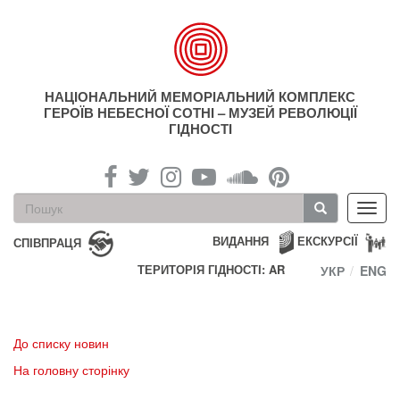
Перейти
до
основного
матеріалу
НАЦІОНАЛЬНИЙ МЕМОРІАЛЬНИЙ КОМПЛЕКС
ГЕРОЇВ НЕБЕСНОЇ СОТНІ – МУЗЕЙ РЕВОЛЮЦІЇ
ГІДНОСТІ
Пошукова
Toggl
форма
navig
Пошук
ВИДАННЯ
ЕКСКУРСІЇ
СПІВПРАЦЯ
ТЕРИТОРІЯ ГІДНОСТІ: AR
УКР
ENG
До списку новин
На головну сторінку