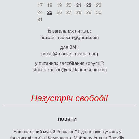
17
18
19
20
21
22
23
24
25
26
27
28
29
30
31
із загальних питань:
maidanmuseum@gmail.com
для ЗМІ:
press@maidanmuseum.org
у питаннях запобігання корупції:
stopcorruption@maidanmuseum.org
Назустріч свободі!
НОВИНИ
Національний музей Революції Гідності взяв участь у
фестивалі пам'яті Коменданта Майдану Андрія Парубія