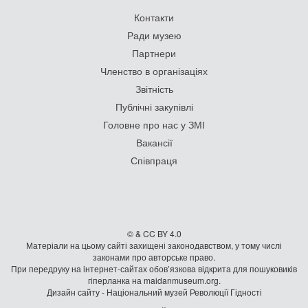
Контакти
Ради музею
Партнери
Членство в організаціях
Звітність
Публічні закупівлі
Головне про нас у ЗМІ
Вакансії
Співпраця
© & CC BY 4.0
Матеріали на цьому сайті захищені законодавством, у тому числі
законами про авторське право.
При передруку на iнтернет-сайтах обов’язкова відкрита для пошуковиків
гiперланка на maidanmuseum.org.
Дизайн сайту - Національний музей Революції Гідності