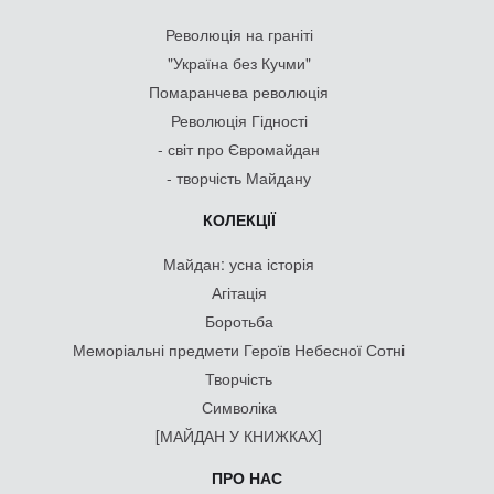
Революція на граніті
"Україна без Кучми"
Помаранчева революція
Революція Гідності
- світ про Євромайдан
- творчість Майдану
КОЛЕКЦІЇ
Майдан: усна історія
Агітація
Боротьба
Меморіальні предмети Героїв Небесної Сотні
Творчість
Символіка
[МАЙДАН У КНИЖКАХ]
ПРО НАС