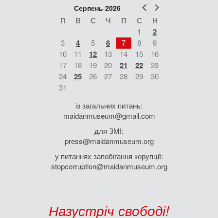
Попер
Наст
Серпень 2026
П
В
С
Ч
П
С
Н
1
2
3
4
5
6
7
8
9
10
11
12
13
14
15
16
17
18
19
20
21
22
23
24
25
26
27
28
29
30
31
із загальних питань:
maidanmuseum@gmail.com
для ЗМІ:
press@maidanmuseum.org
у питаннях запобігання корупції:
stopcorruption@maidanmuseum.org
Назустріч свободі!