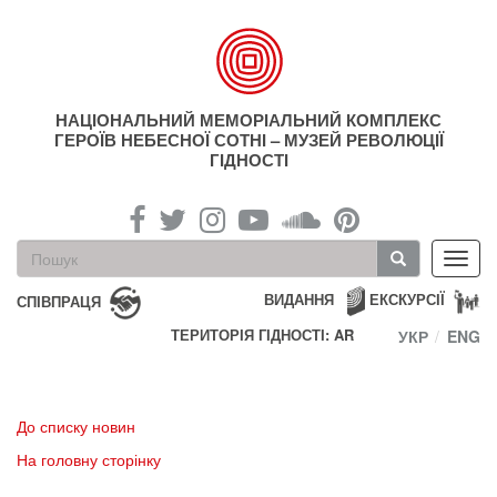
Перейти
до
основного
матеріалу
НАЦІОНАЛЬНИЙ МЕМОРІАЛЬНИЙ КОМПЛЕКС
ГЕРОЇВ НЕБЕСНОЇ СОТНІ – МУЗЕЙ РЕВОЛЮЦІЇ
ГІДНОСТІ
Пошукова
Toggl
форма
navig
Пошук
ВИДАННЯ
ЕКСКУРСІЇ
СПІВПРАЦЯ
ТЕРИТОРІЯ ГІДНОСТІ: AR
УКР
ENG
До списку новин
На головну сторінку