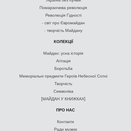
Помаранчева революція
Революція Гідності
- світ про Євромайдан
- творчість Майдану
КОЛЕКЦІЇ
Майдан: усна історія
Агітація
Боротьба
Меморіальні предмети Героїв Небесної Сотні
Творчість
Символіка
[МАЙДАН У КНИЖКАХ]
ПРО НАС
Контакти
Ради музею