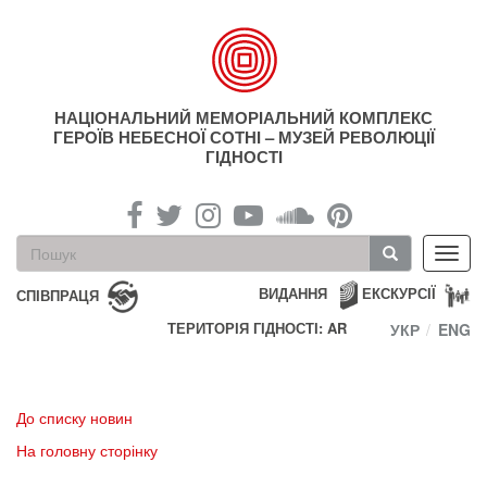
Перейти
до
основного
матеріалу
НАЦІОНАЛЬНИЙ МЕМОРІАЛЬНИЙ КОМПЛЕКС
ГЕРОЇВ НЕБЕСНОЇ СОТНІ – МУЗЕЙ РЕВОЛЮЦІЇ
ГІДНОСТІ
Пошукова
Toggl
форма
navig
Пошук
ВИДАННЯ
ЕКСКУРСІЇ
СПІВПРАЦЯ
ТЕРИТОРІЯ ГІДНОСТІ: AR
УКР
ENG
До списку новин
На головну сторінку