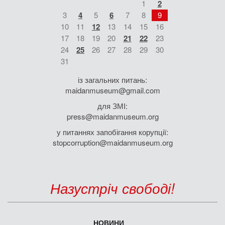
1
2
3
4
5
6
7
8
9
10
11
12
13
14
15
16
17
18
19
20
21
22
23
24
25
26
27
28
29
30
31
із загальних питань:
maidanmuseum@gmail.com
для ЗМІ:
press@maidanmuseum.org
у питаннях запобігання корупції:
stopcorruption@maidanmuseum.org
Назустріч свободі!
НОВИНИ