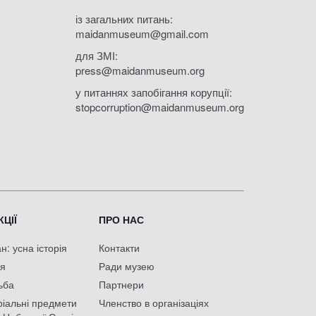
із загальних питань:
maidanmuseum@gmail.com
для ЗМІ:
press@maidanmuseum.org
у питаннях запобігання корупції:
stopcorruption@maidanmuseum.org
ЦІЇ
ПРО НАС
: усна історія
Контакти
ія
Ради музею
ьба
Партнери
іальні предмети
Членство в організаціях