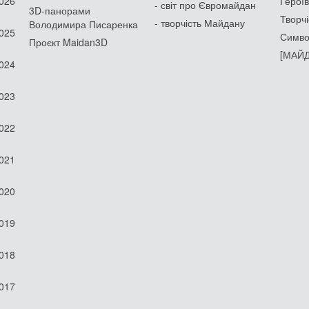
2026
Героїв
- світ про Євромайдан
3D-панорами
Творчі
- творчість Майдану
Володимира Писаренка
2025
Симво
Проєкт Maidan3D
[МАЙД
2024
2023
2022
2021
2020
2019
2018
2017