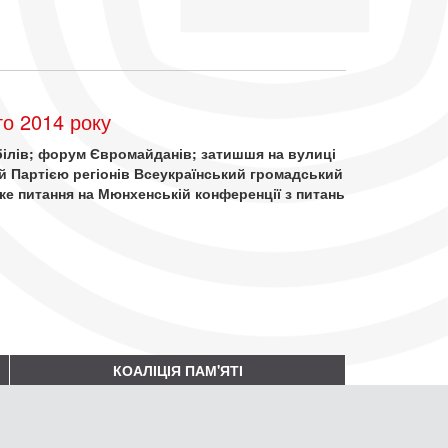
о 2014 року
обілів; форум Євромайданів; затишшя на вулиці
й Партією регіонів Всеукраїнський громадський
ке питання на Мюнхенській конференції з питань
КОАЛІЦІЯ ПАМ'ЯТІ