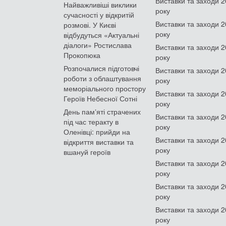
Виставки та заходи 
Найважливіші виклики
року
сучасності у відкритій
Виставки та заходи 
розмові. У Києві
року
відбудуться «Актуальні
діалоги» Ростислава
Виставки та заходи 
Прокопюка
року
Розпочалися підготовчі
Виставки та заходи 
роботи з облаштування
року
меморіального простору
Виставки та заходи 
Героїв Небесної Сотні
року
День памʼяті страчених
Виставки та заходи 
під час теракту в
року
Оленівці: прийди на
Виставки та заходи 
відкриття виставки та
року
вшануй героїв
Виставки та заходи 
року
Виставки та заходи 
року
Виставки та заходи 
року