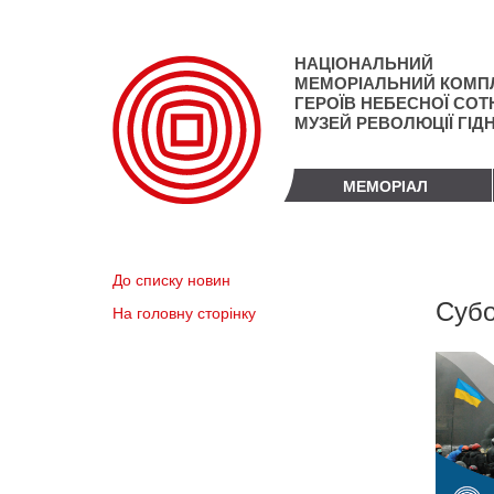
Перейти
до
основного
НАЦІОНАЛЬНИЙ
матеріалу
МЕМОРІАЛЬНИЙ КОМП
ГЕРОЇВ НЕБЕСНОЇ СОТН
МУЗЕЙ РЕВОЛЮЦІЇ ГІД
МЕМОРІАЛ
До списку новин
Субо
На головну сторінку