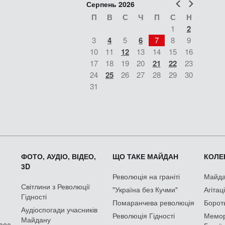
Попер
Наст
Серпень 2026
П
В
С
Ч
П
С
Н
1
2
3
4
5
6
7
8
9
10
11
12
13
14
15
16
17
18
19
20
21
22
23
24
25
26
27
28
29
30
31
ФОТО, АУДІО, ВІДЕО,
ЩО ТАКЕ МАЙДАН
КОЛЕК
3D
Революція на граніті
Майдан
Світлини з Революції
"Україна без Кучми"
Агітац
Гідності
Помаранчева революція
Борот
Аудіоспогади учасників
Революція Гідності
Мемор
Майдану