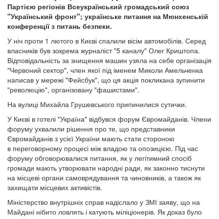
Партією регіонів Всеукраїнський громадський союз
"Український фронт"; українське питання на Мюнхенській
конференції з питань безпеки.
У ніч проти 1 лютого в Києві спалили вісім автомобілів. Серед
власників був зокрема журналіст "5 каналу" Олег Криштопа.
Відповідальність за знищення машин узяла на себе організація
"Червоний сектор", член якої під іменем Миколи Амельченка
написав у мережі "Фейсбук", що ця акція покликана зупинити
"революцію", організовану "фашистами".
На вулиці Михайла Грушевського припинилися сутички.
У Києві в готелі "Україна" відбувся форум Євромайданів. Члени
форуму ухвалили рішення про те, що представники
Євромайданів з усієї України мають стати стороною
в переговорному процесі між владою та опозицією. Під час
форуму обговорювалися питання, як у легітимний спосіб
громади мають утворювати народні ради, як законно тиснути
на місцеві органи самоврядування та чиновників, а також як
захищати місцевих активістів.
Міністерство внутрішніх справ надіслало у ЗМІ заяву, що на
Майдані нібито ловлять і катують міліціонерів. Як доказ було