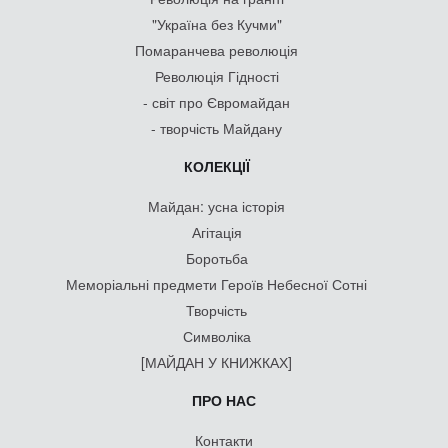
"Україна без Кучми"
Помаранчева революція
Революція Гідності
- світ про Євромайдан
- творчість Майдану
КОЛЕКЦІЇ
Майдан: усна історія
Агітація
Боротьба
Меморіальні предмети Героїв Небесної Сотні
Творчість
Символіка
[МАЙДАН У КНИЖКАХ]
ПРО НАС
Контакти