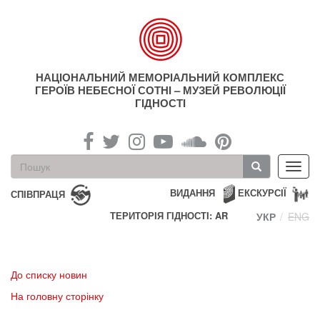
Перейти
до
основного
матеріалу
НАЦІОНАЛЬНИЙ МЕМОРІАЛЬНИЙ КОМПЛЕКС
ГЕРОЇВ НЕБЕСНОЇ СОТНІ – МУЗЕЙ РЕВОЛЮЦІЇ
ГІДНОСТІ
Пошукова
Toggl
форма
navig
Пошук
ВИДАННЯ
ЕКСКУРСІЇ
СПІВПРАЦЯ
ТЕРИТОРІЯ ГІДНОСТІ: AR
УКР
ENG
До списку новин
На головну сторінку