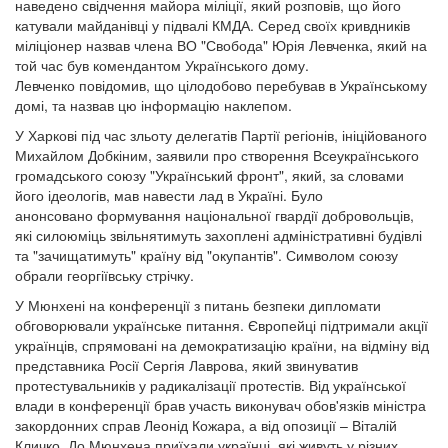
наведено свідчення майора міліції, який розповів, що його
катували майданівці у підвалі КМДА. Серед своїх кривдників
міліціонер назвав члена ВО "Свобода" Юрія Левченка, який на
той час був комендантом Українського дому.
Левченко повідомив, що цілодобово перебував в Українському
домі, та назвав цю інформацію наклепом.
У Харкові під час зльоту делегатів Партії регіонів, ініційованого
Михайлом Добкіним, заявили про створення Всеукраїнського
громадського союзу "Український фронт", який, за словами
його ідеологів, мав навести лад в Україні. Було
анонсовано формування національної гвардії добровольців,
які силоюміць звільнятимуть захоплені адміністративні будівлі
та "зачищатимуть" країну від "окупантів". Символом союзу
обрали георгіївську стрічку.
У Мюнхені на конференції з питань безпеки дипломати
обговорювали українське питання. Європейці підтримали акції
українців, спрямовані на демократизацію країни, на відміну від
представника Росії Сергія Лаврова, який звинуватив
протестувальників у радикалізації протестів. Від української
влади в конференції брав участь виконувач обов'язків міністра
закордонних справ Леонід Кожара, а від опозиції – Віталій
Кличко. До Мюнхена приїхали українці, які живуть у різних