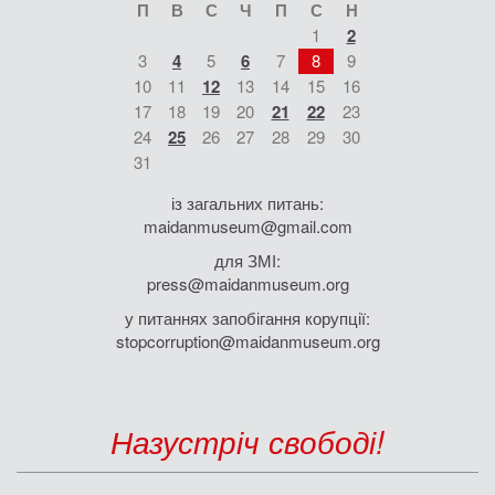
П
В
С
Ч
П
С
Н
1
2
3
4
5
6
7
8
9
10
11
12
13
14
15
16
17
18
19
20
21
22
23
24
25
26
27
28
29
30
31
із загальних питань:
maidanmuseum@gmail.com
для ЗМІ:
press@maidanmuseum.org
у питаннях запобігання корупції:
stopcorruption@maidanmuseum.org
Назустріч свободі!