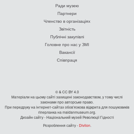
Ради музею
Партнери
Членство в організаціях
Звітність
Публічні закупівлі
Головне про нас у ЗМІ
Вакансії
Співпраця
© & CC BY 4.0
Матеріали на цьому сайті захищені законодавством, у тому числі
законами про авторське право.
При передруку на iнтернет-сайтах обов’язкова відкрита для пошуковиків
гiперланка на maidanmuseum.org.
Дизайн сайту - Національний музей Революції Гідності
Розроблення сайту -
Divilon
.