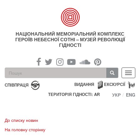
Перейти
до
основного
матеріалу
НАЦІОНАЛЬНИЙ МЕМОРІАЛЬНИЙ КОМПЛЕКС
ГЕРОЇВ НЕБЕСНОЇ СОТНІ – МУЗЕЙ РЕВОЛЮЦІЇ
ГІДНОСТІ
Пошукова
Toggl
форма
navig
Пошук
ВИДАННЯ
ЕКСКУРСІЇ
СПІВПРАЦЯ
ТЕРИТОРІЯ ГІДНОСТІ: AR
УКР
ENG
До списку новин
На головну сторінку