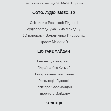
Виставки та заходи 2014–2015 років
ФОТО, АУДІО, ВІДЕО, 3D
Світлини з Революції Гідності
Аудіоспогади учасників Майдану
3D-панорами Володимира Писаренка
Проєкт Maidan3D
ЩО ТАКЕ МАЙДАН
Революція на граніті
"Україна без Кучми"
Помаранчева революція
Революція Гідності
- світ про Євромайдан
- творчість Майдану
КОЛЕКЦІЇ