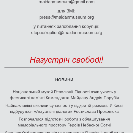
maidanmuseum@gmail.com
для ЗМІ:
press@maidanmuseum.org
у питаннях запобігання корупції:
stopcorruption@maidanmuseum.org
Назустріч свободі!
НОВИНИ
Національний музей Революції Гідності взяв участь у
фестивалі пам'яті Коменданта Майдану Андрія Парубія
Найважливіші виклики сучасності у відкритій розмові. У Києві
відбудуться «Актуальні діалоги» Ростислава Прокопюка
Розпочалися підготовчі роботи з облаштування
меморіального простору Героїв Небесної Сотні
День памʼяті страчених під час теракту в Оленівці: прийди на