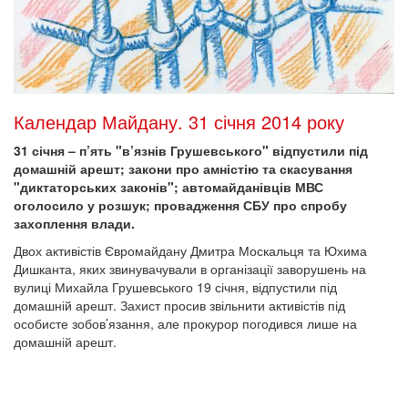
Календар Майдану. 31 січня 2014 року
31 січня – п’ять "в’язнів Грушевського" відпустили під
домашній арешт; закони про амністію та скасування
"диктаторських законів"; автомайданівців МВС
оголосило у розшук; провадження СБУ про спробу
захоплення влади.
Двох активістів Євромайдану Дмитра Москальця та Юхима
Дишканта, яких звинувачували в організації заворушень на
вулиці Михайла Грушевського 19 січня, відпустили під
домашній арешт. Захист просив звільнити активістів під
особисте зобов’язання, але прокурор погодився лише на
домашній арешт.