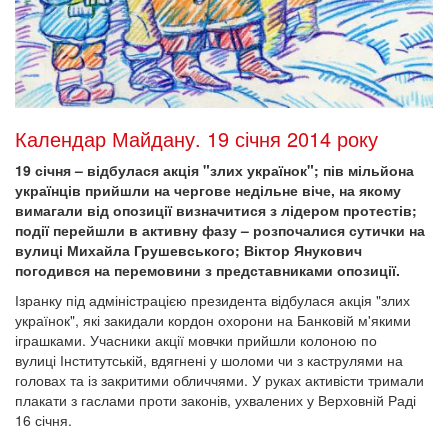
Календар Майдану. 19 січня 2014 року
19 січня – відбулася акція "злих українок"; пів мільйона
українців прийшли на чергове недільне віче, на якому
вимагали від опозиції визначитися з лідером протестів;
події перейшли в активну фазу – розпочалися сутички на
вулиці Михайла Грушевського; Віктор Янукович
погодився на перемовини з представниками опозиції.
Ізранку під адміністрацією президента відбулася акція "злих
українок", які закидали кордон охорони на Банковій м'якими
іграшками. Учасники акції мовчки прийшли колоною по
вулиці Інститутській, вдягнені у шоломи чи з каструлями на
головах та із закритими обличчями. У руках активісти тримали
плакати з гаслами проти законів, ухвалених у Верховній Раді
16 січня.