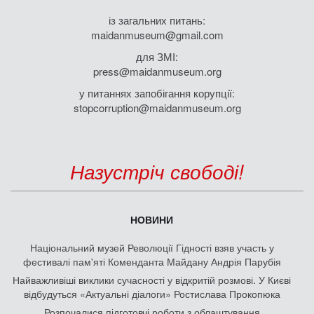
із загальних питань:
maidanmuseum@gmail.com
для ЗМІ:
press@maidanmuseum.org
у питаннях запобігання корупції:
stopcorruption@maidanmuseum.org
Назустріч свободі!
НОВИНИ
Національний музей Революції Гідності взяв участь у
фестивалі пам'яті Коменданта Майдану Андрія Парубія
Найважливіші виклики сучасності у відкритій розмові. У Києві
відбудуться «Актуальні діалоги» Ростислава Прокопюка
Розпочалися підготовчі роботи з облаштування