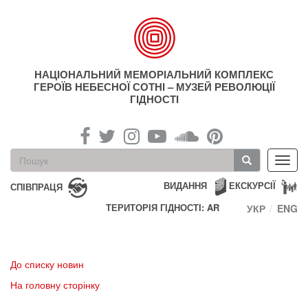
Перейти
до
основного
матеріалу
НАЦІОНАЛЬНИЙ МЕМОРІАЛЬНИЙ КОМПЛЕКС
ГЕРОЇВ НЕБЕСНОЇ СОТНІ – МУЗЕЙ РЕВОЛЮЦІЇ
ГІДНОСТІ
Пошукова
Toggl
форма
navig
Пошук
ВИДАННЯ
ЕКСКУРСІЇ
СПІВПРАЦЯ
ТЕРИТОРІЯ ГІДНОСТІ: AR
УКР
ENG
До списку новин
На головну сторінку