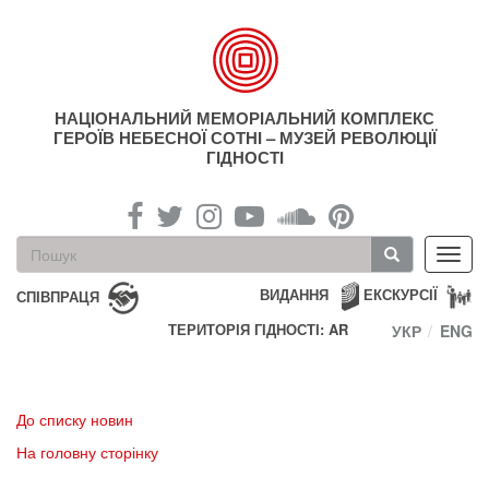
Перейти
до
основного
матеріалу
НАЦІОНАЛЬНИЙ МЕМОРІАЛЬНИЙ КОМПЛЕКС
ГЕРОЇВ НЕБЕСНОЇ СОТНІ – МУЗЕЙ РЕВОЛЮЦІЇ
ГІДНОСТІ
Пошукова
Toggl
форма
navig
Пошук
ВИДАННЯ
ЕКСКУРСІЇ
СПІВПРАЦЯ
ТЕРИТОРІЯ ГІДНОСТІ: AR
УКР
ENG
До списку новин
На головну сторінку