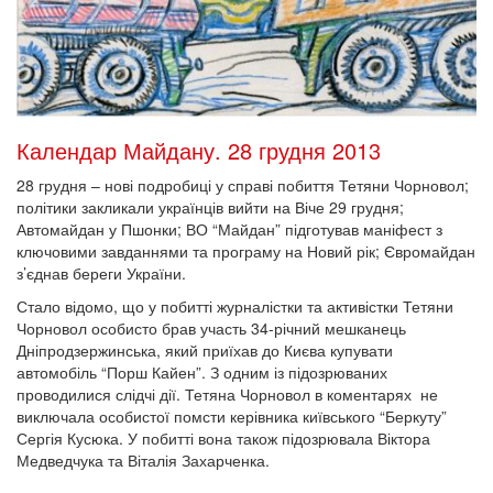
Календар Майдану. 28 грудня 2013
28 грудня – нові подробиці у справі побиття Тетяни Чорновол;
політики закликали українців вийти на Віче 29 грудня;
Автомайдан у Пшонки; ВО “Майдан” підготував маніфест з
ключовими завданнями та програму на Новий рік; Євромайдан
з’єднав береги України.
Стало відомо, що у побитті журналістки та активістки Тетяни
Чорновол особисто брав участь 34-річний мешканець
Дніпродзержинська, який приїхав до Києва купувати
автомобіль “Порш Кайен”. З одним із підозрюваних
проводилися слідчі дії. Тетяна Чорновол в коментарях не
виключала особистої помсти керівника київського “Беркуту”
Сергія Кусюка. У побитті вона також підозрювала Віктора
Медведчука та Віталія Захарченка.