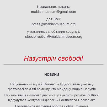
із загальних питань:
maidanmuseum@gmail.com
для ЗМІ:
press@maidanmuseum.org
у питаннях запобігання корупції:
stopcorruption@maidanmuseum.org
Назустріч свободі!
НОВИНИ
Національний музей Революції Гідності взяв участь у
фестивалі пам'яті Коменданта Майдану Андрія Парубія
Найважливіші виклики сучасності у відкритій розмові. У Києві
відбудуться «Актуальні діалоги» Ростислава Прокопюка
Розпочалися підготовчі роботи з облаштування