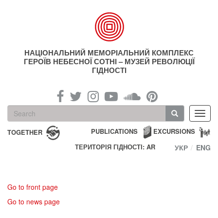
Skip
to
main
content
НАЦІОНАЛЬНИЙ МЕМОРІАЛЬНИЙ КОМПЛЕКС
ГЕРОЇВ НЕБЕСНОЇ СОТНІ – МУЗЕЙ РЕВОЛЮЦІЇ
ГІДНОСТІ
Search
Toggl
form
navig
Search
PUBLICATIONS
EXCURSIONS
TOGETHER
ТЕРИТОРІЯ ГІДНОСТІ: AR
УКР
ENG
Go to front page
Go to news page