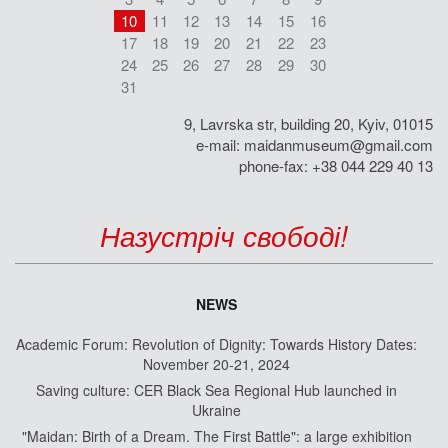
10
11
12
13
14
15
16
17
18
19
20
21
22
23
24
25
26
27
28
29
30
31
9, Lavrska str, building 20, Kyiv, 01015
e-mail:
maidanmuseum@gmail.com
phone-fax: +38 044 229 40 13
Назустріч свободі!
NEWS
Academic Forum: Revolution of Dignity: Towards History Dates:
November 20-21, 2024
Saving culture: CER Black Sea Regional Hub launched in
Ukraine
"Maidan: Birth of a Dream. The First Battle": a large exhibition