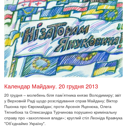
Календар Майдану. 20 грудня 2013
20 грудня – молебень біля пам’ятника князю Володимиру; звіт
у Верховній Раді щодо розслідування справ Майдану; Віктор
Пшонка про Євромайдан; проти Арсенія Яценюка, Олега
Тягнибока та Олександра Турчинова порушено кримінальну
справу про «захоплення влади»; круглий стіл Леоніда Кравчука
"Об’єднаймо Україну".