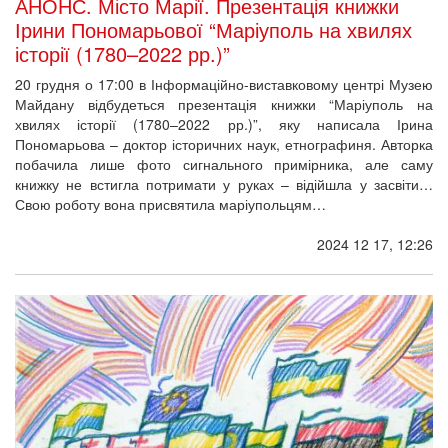
АНОНС. Місто Марії. Презентація книжки
Ірини Пономарьової “Маріуполь на хвилях
історії (1780–2022 рр.)”
20 грудня о 17:00 в Інформаційно-виставковому центрі Музею
Майдану відбудеться презентація книжки “Маріуполь на
хвилях історії (1780–2022 рр.)”, яку написала Ірина
Пономарьова – доктор історичних наук, етнографиня. Авторка
побачила лише фото сигнального примірника, але саму
книжку не встигла потримати у руках – відійшла у засвіти…
Свою роботу вона присвятила маріупольцям…
2024 12 17, 12:26