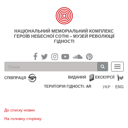
Перейти
до
основного
матеріалу
НАЦІОНАЛЬНИЙ МЕМОРІАЛЬНИЙ КОМПЛЕКС
ГЕРОЇВ НЕБЕСНОЇ СОТНІ – МУЗЕЙ РЕВОЛЮЦІЇ
ГІДНОСТІ
Пошукова
Toggl
форма
navig
Пошук
ВИДАННЯ
ЕКСКУРСІЇ
СПІВПРАЦЯ
ТЕРИТОРІЯ ГІДНОСТІ: AR
УКР
ENG
До списку новин
На головну сторінку