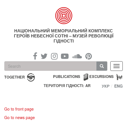
Skip
to
main
content
НАЦІОНАЛЬНИЙ МЕМОРІАЛЬНИЙ КОМПЛЕКС
ГЕРОЇВ НЕБЕСНОЇ СОТНІ – МУЗЕЙ РЕВОЛЮЦІЇ
ГІДНОСТІ
Search
Toggl
form
navig
Search
PUBLICATIONS
EXCURSIONS
TOGETHER
ТЕРИТОРІЯ ГІДНОСТІ: AR
УКР
ENG
Go to front page
Go to news page