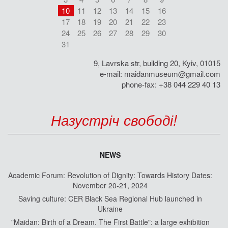
10
11
12
13
14
15
16
17
18
19
20
21
22
23
24
25
26
27
28
29
30
31
9, Lavrska str, building 20, Kyiv, 01015
e-mail:
maidanmuseum@gmail.com
phone-fax: +38 044 229 40 13
Назустріч свободі!
NEWS
Academic Forum: Revolution of Dignity: Towards History Dates:
November 20-21, 2024
Saving culture: CER Black Sea Regional Hub launched in
Ukraine
"Maidan: Birth of a Dream. The First Battle": a large exhibition