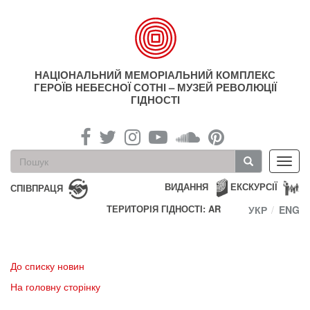
Перейти
до
основного
матеріалу
НАЦІОНАЛЬНИЙ МЕМОРІАЛЬНИЙ КОМПЛЕКС
ГЕРОЇВ НЕБЕСНОЇ СОТНІ – МУЗЕЙ РЕВОЛЮЦІЇ
ГІДНОСТІ
Пошукова
Toggl
форма
navig
Пошук
ВИДАННЯ
ЕКСКУРСІЇ
СПІВПРАЦЯ
ТЕРИТОРІЯ ГІДНОСТІ: AR
УКР
ENG
До списку новин
На головну сторінку