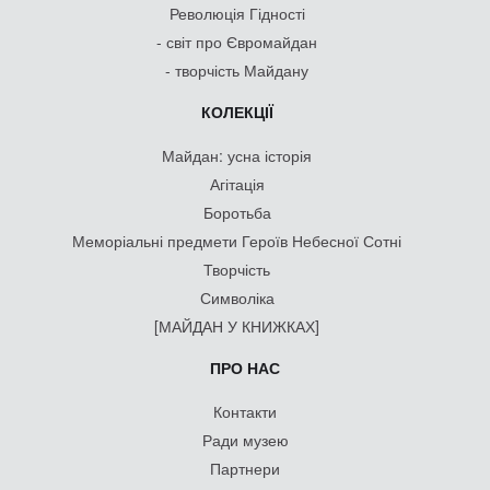
Революція Гідності
- світ про Євромайдан
- творчість Майдану
КОЛЕКЦІЇ
Майдан: усна історія
Агітація
Боротьба
Меморіальні предмети Героїв Небесної Сотні
Творчість
Символіка
[МАЙДАН У КНИЖКАХ]
ПРО НАС
Контакти
Ради музею
Партнери