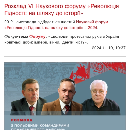
Розклад VI Наукового форуму «Революція
Гідності: на шляху до історії»
20-21 листопада відбудеться шостий
Науковий форум
«Революція Гідності: на шляху до історії» – 2024
.
Фокус-тема
Форуму
:
«Еволюція протестних рухів в Україні
новітньої доби: імперії, війни, ідентичність».
2024 11 19, 10:37