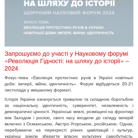
Запрошуємо до участі у Науковому форумі
«Революція Гідності: на шляху до історії» –
2024
Фокус-тема «Еволюція протестних рухів в Україні новітньої
доби: імперії, війни, ідентичність». Форум відбудеться 20-21
листопада у змішаному форматі.
Історія України означується тривалою та складною боротьбою
за національну ідентичність, суверенітет, незалежність і
демократичні цінності. Українські землі, розміщені на фронтирі
між Заходом і росією, свого часу входили до складу імперій
включно з Османською, Австро-Угорською, російською. Однак,
перебуваючи на перехресті різних цивілізацій і культур,
українці зуміли зберегти власну культурну самобутність,