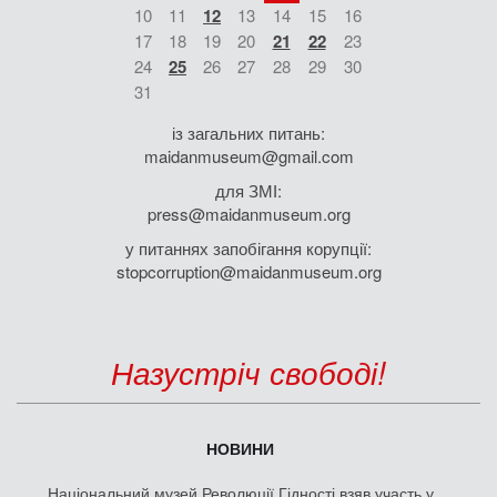
10
11
12
13
14
15
16
17
18
19
20
21
22
23
24
25
26
27
28
29
30
31
із загальних питань:
maidanmuseum@gmail.com
для ЗМІ:
press@maidanmuseum.org
у питаннях запобігання корупції:
stopcorruption@maidanmuseum.org
Назустріч свободі!
НОВИНИ
Національний музей Революції Гідності взяв участь у