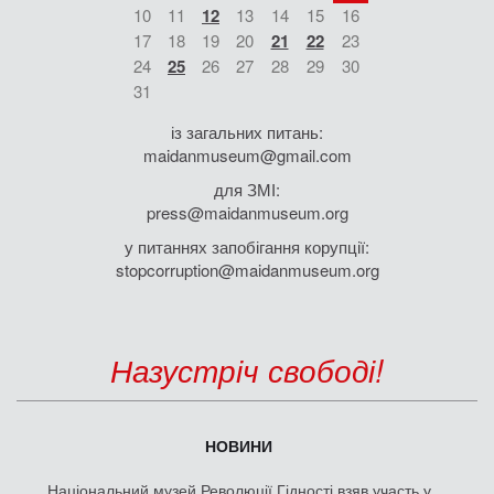
10
11
12
13
14
15
16
17
18
19
20
21
22
23
24
25
26
27
28
29
30
31
із загальних питань:
maidanmuseum@gmail.com
для ЗМІ:
press@maidanmuseum.org
у питаннях запобігання корупції:
stopcorruption@maidanmuseum.org
Назустріч свободі!
НОВИНИ
Національний музей Революції Гідності взяв участь у