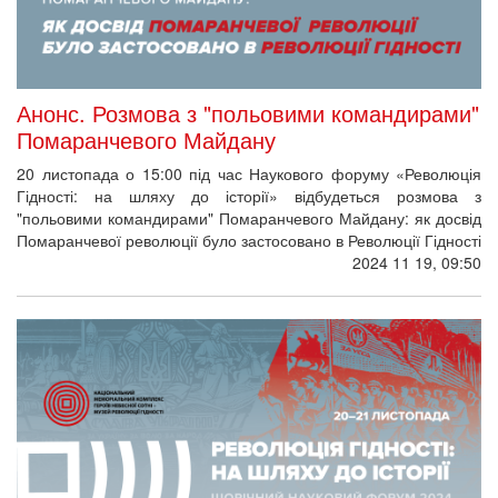
Анонс. Розмова з "польовими командирами"
Помаранчевого Майдану
20 листопада о 15:00 під час Наукового форуму «Революція
Гідності: на шляху до історії» відбудеться розмова з
"польовими командирами" Помаранчевого Майдану: як досвід
Помаранчевої революції було застосовано в Революції Гідності
2024 11 19, 09:50