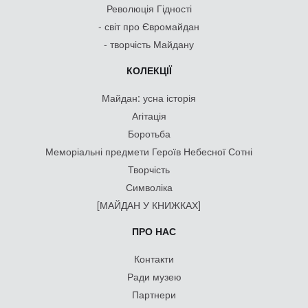
Революція Гідності
- світ про Євромайдан
- творчість Майдану
КОЛЕКЦІЇ
Майдан: усна історія
Агітація
Боротьба
Меморіальні предмети Героїв Небесної Сотні
Творчість
Символіка
[МАЙДАН У КНИЖКАХ]
ПРО НАС
Контакти
Ради музею
Партнери