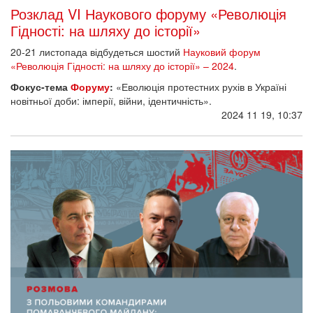
Розклад VI Наукового форуму «Революція
Гідності: на шляху до історії»
20-21 листопада відбудеться шостий
Науковий форум
«Революція Гідності: на шляху до історії» – 2024
.
Фокус-тема
Форуму
:
«Еволюція протестних рухів в Україні
новітньої доби: імперії, війни, ідентичність».
2024 11 19, 10:37