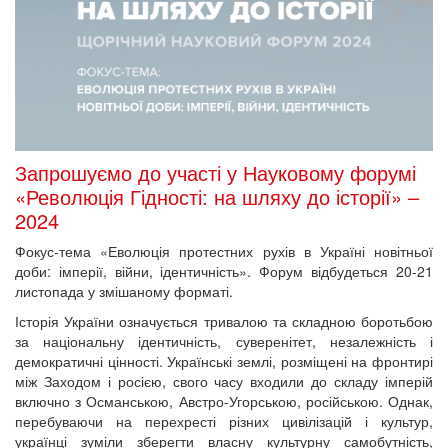
Запрошуємо до участі у Науковому форумі
«Революція Гідності: на шляху до історії» –
2024
Фокус-тема «Еволюція протестних рухів в Україні новітньої
доби: імперії, війни, ідентичність». Форум відбудеться 20-21
листопада у змішаному форматі.
Історія України означується тривалою та складною боротьбою
за національну ідентичність, суверенітет, незалежність і
демократичні цінності. Українські землі, розміщені на фронтирі
між Заходом і росією, свого часу входили до складу імперій
включно з Османською, Австро-Угорською, російською. Однак,
перебуваючи на перехресті різних цивілізацій і культур,
українці зуміли зберегти власну культурну самобутність,