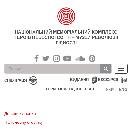
Перейти
до
основного
матеріалу
НАЦІОНАЛЬНИЙ МЕМОРІАЛЬНИЙ КОМПЛЕКС
ГЕРОЇВ НЕБЕСНОЇ СОТНІ – МУЗЕЙ РЕВОЛЮЦІЇ
ГІДНОСТІ
Пошукова
Toggl
форма
navig
Пошук
ВИДАННЯ
ЕКСКУРСІЇ
СПІВПРАЦЯ
ТЕРИТОРІЯ ГІДНОСТІ: AR
УКР
ENG
До списку новин
На головну сторінку