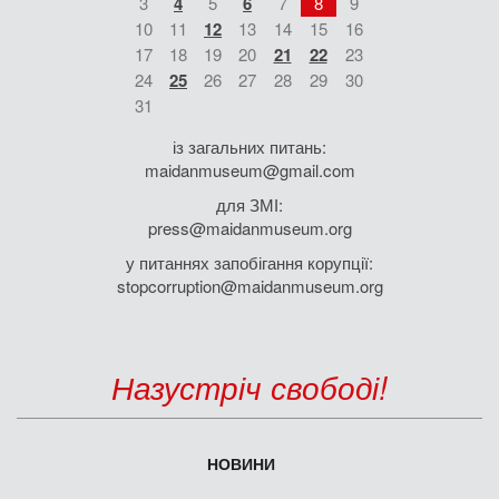
3
4
5
6
7
8
9
10
11
12
13
14
15
16
17
18
19
20
21
22
23
24
25
26
27
28
29
30
31
із загальних питань:
maidanmuseum@gmail.com
для ЗМІ:
press@maidanmuseum.org
у питаннях запобігання корупції:
stopcorruption@maidanmuseum.org
Назустріч свободі!
НОВИНИ