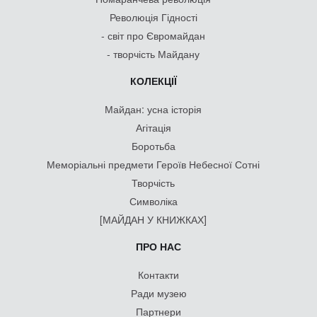
Революція Гідності
- світ про Євромайдан
- творчість Майдану
КОЛЕКЦІЇ
Майдан: усна історія
Агітація
Боротьба
Меморіальні предмети Героїв Небесної Сотні
Творчість
Символіка
[МАЙДАН У КНИЖКАХ]
ПРО НАС
Контакти
Ради музею
Партнери