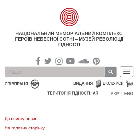
Перейти
до
основного
матеріалу
НАЦІОНАЛЬНИЙ МЕМОРІАЛЬНИЙ КОМПЛЕКС
ГЕРОЇВ НЕБЕСНОЇ СОТНІ – МУЗЕЙ РЕВОЛЮЦІЇ
ГІДНОСТІ
Пошукова
Toggl
форма
navig
Пошук
ВИДАННЯ
ЕКСКУРСІЇ
СПІВПРАЦЯ
ТЕРИТОРІЯ ГІДНОСТІ: AR
УКР
ENG
До списку новин
На головну сторінку