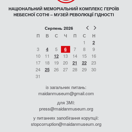
НАЦІОНАЛЬНИЙ МЕМОРІАЛЬНИЙ КОМПЛЕКС ГЕРОЇВ
НЕБЕСНОЇ СОТНІ – МУЗЕЙ РЕВОЛЮЦІЇ ГІДНОСТІ
Попер
Наст
Серпень 2026
П
В
С
Ч
П
С
Н
1
2
3
4
5
6
7
8
9
10
11
12
13
14
15
16
17
18
19
20
21
22
23
24
25
26
27
28
29
30
31
із загальних питань:
maidanmuseum@gmail.com
для ЗМІ:
press@maidanmuseum.org
у питаннях запобігання корупції:
stopcorruption@maidanmuseum.org