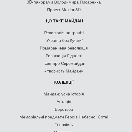
3D-панорами Володимира Писаренка
Проєкт Maidan3D
ЩО ТАКЕ МАЙДАН
Революція на граніті
"Україна без Кучми"
Помаранчева революція
Революція Гідності
- світ про Євромайдан
- творчість Майдану
КОЛЕКЦІЇ
Майдан: усна історія
Агітація
Боротьба
Меморіальні предмети Героїв Небесної Сотні
Творчість
Символіка