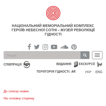
Перейти
до
основного
матеріалу
НАЦІОНАЛЬНИЙ МЕМОРІАЛЬНИЙ КОМПЛЕКС
ГЕРОЇВ НЕБЕСНОЇ СОТНІ – МУЗЕЙ РЕВОЛЮЦІЇ
ГІДНОСТІ
Пошукова
Toggl
форма
navig
Пошук
ВИДАННЯ
ЕКСКУРСІЇ
СПІВПРАЦЯ
ТЕРИТОРІЯ ГІДНОСТІ: AR
УКР
ENG
До списку новин
На головну сторінку