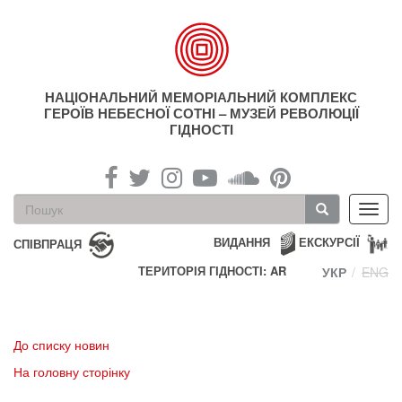
Перейти
до
основного
матеріалу
НАЦІОНАЛЬНИЙ МЕМОРІАЛЬНИЙ КОМПЛЕКС
ГЕРОЇВ НЕБЕСНОЇ СОТНІ – МУЗЕЙ РЕВОЛЮЦІЇ
ГІДНОСТІ
Пошукова
Toggl
форма
navig
Пошук
ВИДАННЯ
ЕКСКУРСІЇ
СПІВПРАЦЯ
ТЕРИТОРІЯ ГІДНОСТІ: AR
УКР
ENG
До списку новин
На головну сторінку