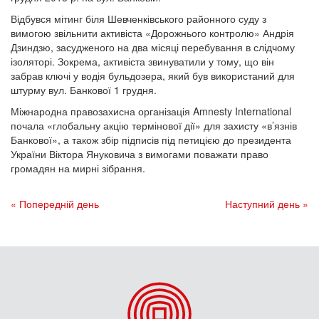
Відбувся мітинг біля Шевченківського районного суду з
вимогою звільнити активіста «Дорожнього контролю» Андрія
Дзиндзю, засудженого на два місяці перебування в слідчому
ізоляторі. Зокрема, активіста звинуватили у тому, що він
забрав ключі у водія бульдозера, який був використаний для
штурму вул. Банкової 1 грудня.
Міжнародна правозахисна організація Amnesty International
почала «глобальну акцію термінової дії» для захисту «в’язнів
Банкової», а також збір підписів під петицією до президента
України Віктора Януковича з вимогами поважати право
громадян на мирні зібрання.
« Попередній день
Наступний день »