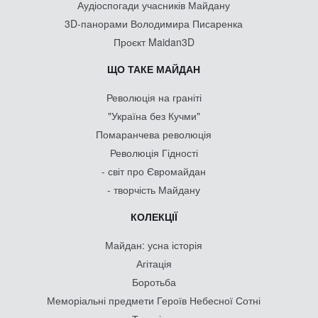
Аудіоспогади учасників Майдану
3D-панорами Володимира Писаренка
Проєкт Maidan3D
ЩО ТАКЕ МАЙДАН
Революція на граніті
"Україна без Кучми"
Помаранчева революція
Революція Гідності
- світ про Євромайдан
- творчість Майдану
КОЛЕКЦІЇ
Майдан: усна історія
Агітація
Боротьба
Меморіальні предмети Героїв Небесної Сотні