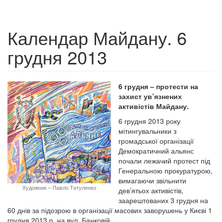
Календар Майдану. 6
грудня 2013
6 грудня – протести на
захист ув’язнених
активістів Майдану.
6 грудня 2013 року
мітингувальники з
громадської організації
Демократичний альянс
почали лежачий протест під
Генеральною прокуратурою,
вимагаючи звільнити
Художник – Павло Титуленко
дев’ятьох активістів,
заарештованих 3 грудня на
60 днів за підозрою в організації масових заворушень у Києві 1
грудня 2013 р. на вул. Банковій.