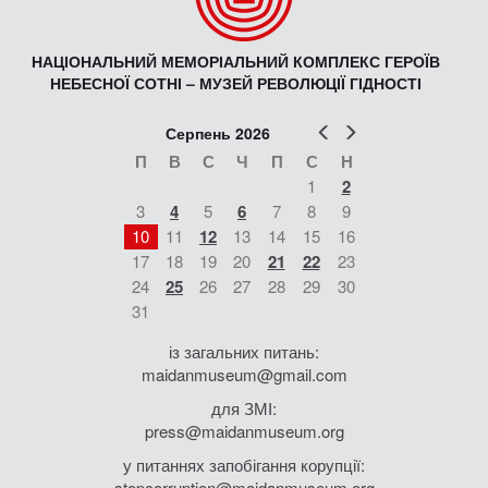
НАЦІОНАЛЬНИЙ МЕМОРІАЛЬНИЙ КОМПЛЕКС ГЕРОЇВ
НЕБЕСНОЇ СОТНІ – МУЗЕЙ РЕВОЛЮЦІЇ ГІДНОСТІ
Попер
Наст
Серпень 2026
П
В
С
Ч
П
С
Н
1
2
3
4
5
6
7
8
9
10
11
12
13
14
15
16
17
18
19
20
21
22
23
24
25
26
27
28
29
30
31
із загальних питань:
maidanmuseum@gmail.com
для ЗМІ:
press@maidanmuseum.org
у питаннях запобігання корупції:
stopcorruption@maidanmuseum.org