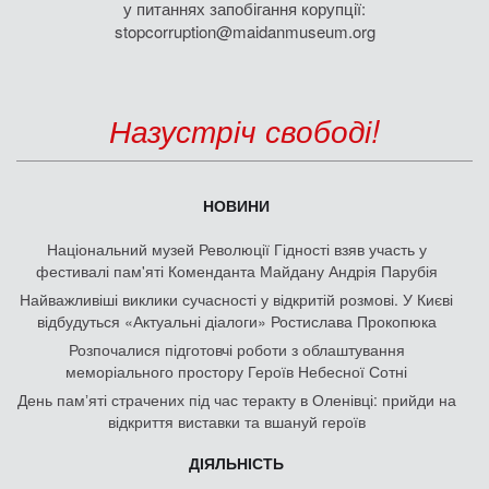
у питаннях запобігання корупції:
stopcorruption@maidanmuseum.org
Назустріч свободі!
НОВИНИ
Національний музей Революції Гідності взяв участь у
фестивалі пам'яті Коменданта Майдану Андрія Парубія
Найважливіші виклики сучасності у відкритій розмові. У Києві
відбудуться «Актуальні діалоги» Ростислава Прокопюка
Розпочалися підготовчі роботи з облаштування
меморіального простору Героїв Небесної Сотні
День памʼяті страчених під час теракту в Оленівці: прийди на
відкриття виставки та вшануй героїв
ДІЯЛЬНІСТЬ