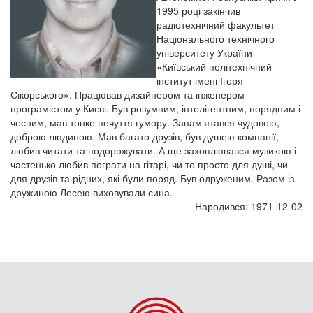
1995 році закінчив
радіотехнічний факультет
Національного технічного
університету України
«Київський політехнічний
інститут імені Ігоря
Сікорського». Працював дизайнером та інженером-
програмістом у Києві. Був розумним, інтелігентним, порядним і
чесним, мав тонке почуття гумору. Запам’ятався чудовою,
доброю людиною. Мав багато друзів, був душею компанії,
любив читати та подорожувати. А ще захоплювався музикою і
частенько любив пограти на гітарі, чи то просто для душі, чи
для друзів та рідних, які були поряд. Був одруженим. Разом із
дружиною Лесею виховували сина.
Народився: 1971-12-02