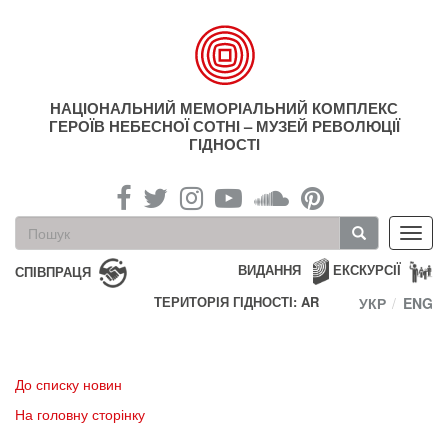
Перейти
до
основного
матеріалу
НАЦІОНАЛЬНИЙ МЕМОРІАЛЬНИЙ КОМПЛЕКС
ГЕРОЇВ НЕБЕСНОЇ СОТНІ – МУЗЕЙ РЕВОЛЮЦІЇ
ГІДНОСТІ
Пошукова
Toggl
форма
navig
Пошук
ВИДАННЯ
ЕКСКУРСІЇ
СПІВПРАЦЯ
ТЕРИТОРІЯ ГІДНОСТІ: AR
УКР
ENG
До списку новин
На головну сторінку