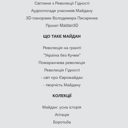
Світлини з Революції Гідності
Аудіоспогади учасників Майдану
3D-панорами Володимира Писаренка
Проєкт Maidan3D
ЩО ТАКЕ МАЙДАН
Революція на граніті
"Україна без Кучми"
Помаранчева революція
Революція Гідності
- світ про Євромайдан
- творчість Майдану
КОЛЕКЦІЇ
Майдан: усна історія
Агітація
Боротьба