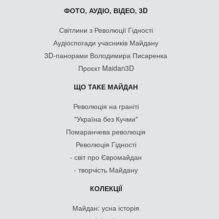
ФОТО, АУДІО, ВІДЕО, 3D
Світлини з Революції Гідності
Аудіоспогади учасників Майдану
3D-панорами Володимира Писаренка
Проєкт Maidan3D
ЩО ТАКЕ МАЙДАН
Революція на граніті
"Україна без Кучми"
Помаранчева революція
Революція Гідності
- світ про Євромайдан
- творчість Майдану
КОЛЕКЦІЇ
Майдан: усна історія