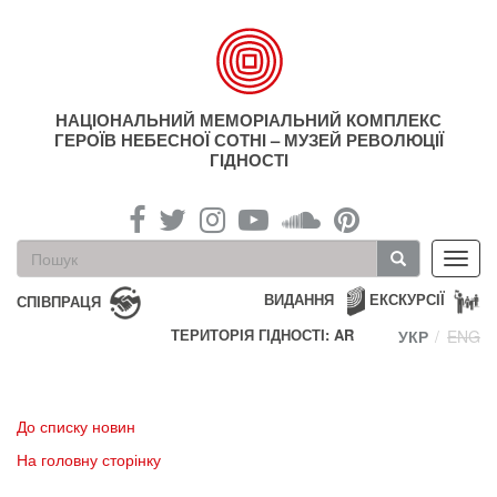
Перейти
до
основного
матеріалу
НАЦІОНАЛЬНИЙ МЕМОРІАЛЬНИЙ КОМПЛЕКС
ГЕРОЇВ НЕБЕСНОЇ СОТНІ – МУЗЕЙ РЕВОЛЮЦІЇ
ГІДНОСТІ
Пошукова
Toggl
форма
navig
Пошук
ВИДАННЯ
ЕКСКУРСІЇ
СПІВПРАЦЯ
ТЕРИТОРІЯ ГІДНОСТІ: AR
УКР
ENG
До списку новин
На головну сторінку