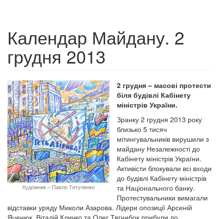
Календар Майдану. 2
грудня 2013
2 грудня – масові протести
біля будівлі Кабінету
міністрів України.
Зранку 2 грудня 2013 року
близько 5 тисяч
мітингувальників вирушили з
майдану Незалежності до
Кабінету міністрів України.
Активісти блокували всі входи
до будівлі Кабінету міністрів
та Національного банку.
Художник – Павло Титуленко
Протестувальники вимагали
відставки уряду Миколи Азарова. Лідери опозиції Арсеній
Яценюк, Віталій Кличко та Олег Тягнибок прибули до