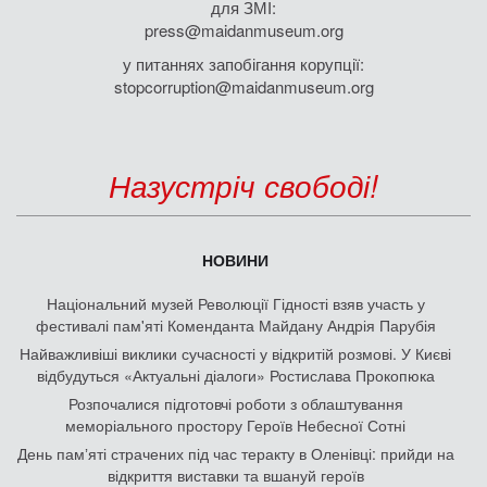
для ЗМІ:
press@maidanmuseum.org
у питаннях запобігання корупції:
stopcorruption@maidanmuseum.org
Назустріч свободі!
НОВИНИ
Національний музей Революції Гідності взяв участь у
фестивалі пам'яті Коменданта Майдану Андрія Парубія
Найважливіші виклики сучасності у відкритій розмові. У Києві
відбудуться «Актуальні діалоги» Ростислава Прокопюка
Розпочалися підготовчі роботи з облаштування
меморіального простору Героїв Небесної Сотні
День памʼяті страчених під час теракту в Оленівці: прийди на
відкриття виставки та вшануй героїв