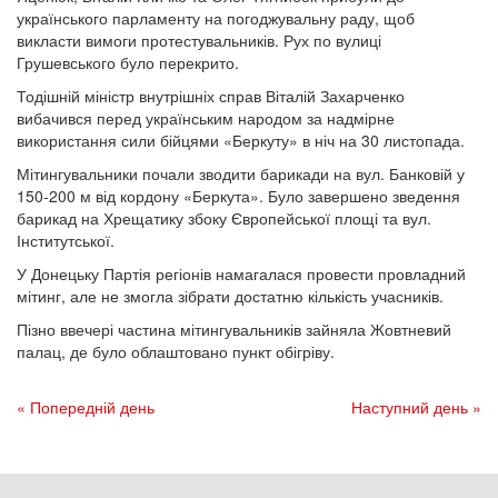
українського парламенту на погоджувальну раду, щоб
викласти вимоги протестувальників. Рух по вулиці
Грушевського було перекрито.
Тодішній міністр внутрішніх справ Віталій Захарченко
вибачився перед українським народом за надмірне
використання сили бійцями «Беркуту» в ніч на 30 листопада.
Мітингувальники почали зводити барикади на вул. Банковій у
150-200 м від кордону «Беркута». Було завершено зведення
барикад на Хрещатику збоку Європейської площі та вул.
Інститутської.
У Донецьку Партія регіонів намагалася провести провладний
мітинг, але не змогла зібрати достатню кількість учасників.
Пізно ввечері частина мітингувальників зайняла Жовтневий
палац, де було облаштовано пункт обігріву.
« Попередній день
Наступний день »