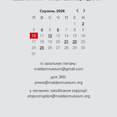
Попер
Наст
Серпень 2026
П
В
С
Ч
П
С
Н
1
2
3
4
5
6
7
8
9
10
11
12
13
14
15
16
17
18
19
20
21
22
23
24
25
26
27
28
29
30
31
із загальних питань:
maidanmuseum@gmail.com
для ЗМІ:
press@maidanmuseum.org
у питаннях запобігання корупції:
stopcorruption@maidanmuseum.org