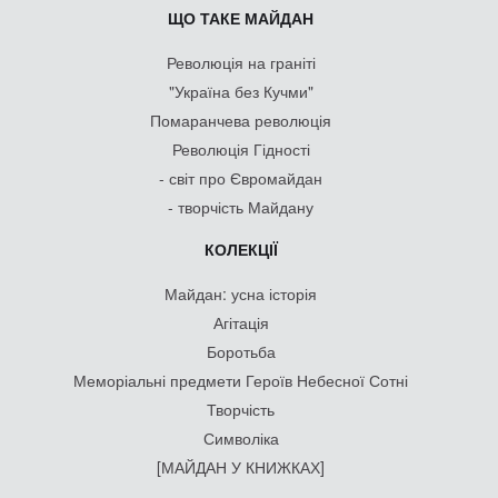
ЩО ТАКЕ МАЙДАН
Революція на граніті
"Україна без Кучми"
Помаранчева революція
Революція Гідності
- світ про Євромайдан
- творчість Майдану
КОЛЕКЦІЇ
Майдан: усна історія
Агітація
Боротьба
Меморіальні предмети Героїв Небесної Сотні
Творчість
Символіка
[МАЙДАН У КНИЖКАХ]