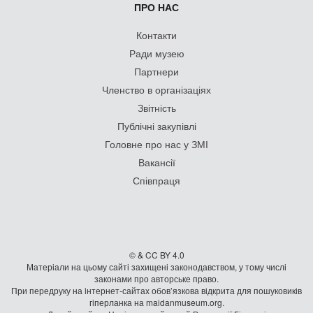
ПРО НАС
Контакти
Ради музею
Партнери
Членство в організаціях
Звітність
Публічні закупівлі
Головне про нас у ЗМІ
Вакансії
Співпраця
© & CC BY 4.0
Матеріали на цьому сайті захищені законодавством, у тому числі
законами про авторське право.
При передруку на iнтернет-сайтах обов’язкова відкрита для пошуковиків
гiперланка на maidanmuseum.org.