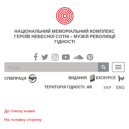
Перейти
до
основного
матеріалу
НАЦІОНАЛЬНИЙ МЕМОРІАЛЬНИЙ КОМПЛЕКС
ГЕРОЇВ НЕБЕСНОЇ СОТНІ – МУЗЕЙ РЕВОЛЮЦІЇ
ГІДНОСТІ
Пошукова
Toggl
форма
navig
Пошук
ВИДАННЯ
ЕКСКУРСІЇ
СПІВПРАЦЯ
ТЕРИТОРІЯ ГІДНОСТІ: AR
УКР
ENG
До списку новин
На головну сторінку