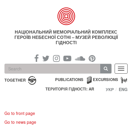
Skip
to
main
content
НАЦІОНАЛЬНИЙ МЕМОРІАЛЬНИЙ КОМПЛЕКС
ГЕРОЇВ НЕБЕСНОЇ СОТНІ – МУЗЕЙ РЕВОЛЮЦІЇ
ГІДНОСТІ
Search
Toggl
form
navig
Search
PUBLICATIONS
EXCURSIONS
TOGETHER
ТЕРИТОРІЯ ГІДНОСТІ: AR
УКР
ENG
Go to front page
Go to news page