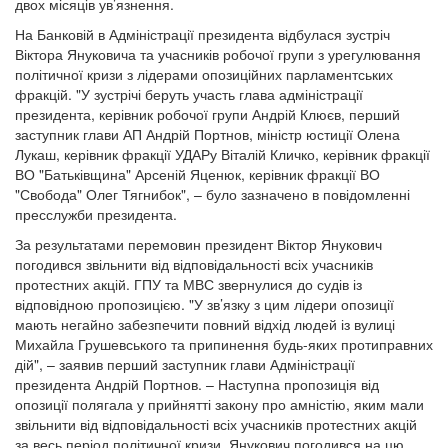
двох місяців ув’язнення.
На Банковій в Адміністрації президента відбулася зустріч
Віктора Януковича та учасників робочої групи з урегулювання
політичної кризи з лідерами опозиційних парламентських
фракцій. "У зустрічі беруть участь глава адміністрації
президента, керівник робочої групи Андрій Клюєв, перший
заступник глави АП Андрій Портнов, міністр юстиції Олена
Лукаш, керівник фракції УДАРу Віталій Кличко, керівник фракції
ВО "Батьківщина" Арсеній Яценюк, керівник фракції ВО
"Свобода" Олег Тягнибок", – було зазначено в повідомленні
пресслужби президента.
За результатами перемовин президент Віктор Янукович
погодився звільнити від відповідальності всіх учасників
протестних акцій. ГПУ та МВС звернулися до судів із
відповідною пропозицією. "У зв’язку з цим лідери опозиції
мають негайно забезпечити повний відхід людей із вулиці
Михайла Грушевського та припинення будь-яких протиправних
дій", – заявив перший заступник глави Адміністрації
президента Андрій Портнов. – Наступна пропозиція від
опозиції полягала у прийнятті закону про амністію, яким мали
звільнити від відповідальності всіх учасників протестних акцій
за весь період політичної кризи. Янукович погодився на цю