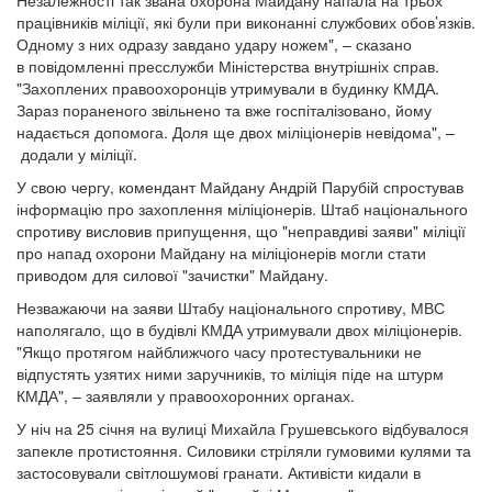
Незалежності так звана охорона Майдану напала на трьох
працівників міліції, які були при виконанні службових обов’язків.
Одному з них одразу завдано удару ножем", – сказано
в повідомленні пресслужби Міністерства внутрішніх справ.
"Захоплених правоохоронців утримували в будинку КМДА.
Зараз пораненого звільнено та вже госпіталізовано, йому
надається допомога. Доля ще двох міліціонерів невідома", –
додали у міліції.
У свою чергу, комендант Майдану Андрій Парубій спростував
інформацію про захоплення міліціонерів. Штаб національного
спротиву висловив припущення, що "неправдиві заяви" міліції
про напад охорони Майдану на міліціонерів могли стати
приводом для силової "зачистки" Майдану.
Незважаючи на заяви Штабу національного спротиву, МВС
наполягало, що в будівлі КМДА утримували двох міліціонерів.
"Якщо протягом найближчого часу протестувальники не
відпустять узятих ними заручників, то міліція піде на штурм
КМДА", – заявляли у правоохоронних органах.
У ніч на 25 січня на вулиці Михайла Грушевського відбувалося
запекле протистояння. Силовики стріляли гумовими кулями та
застосовували світлошумові гранати. Активісти кидали в