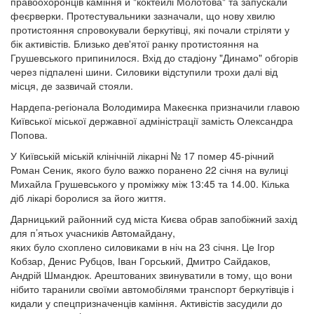
правоохоронців каміння й "коктейлі Молотова" та запускали
феєрверки. Протестувальники зазначали, що нову хвилю
протистояння спровокували беркутівці, які почали стріляти у
бік активістів. Близько дев'ятої ранку протистояння на
Грушевського припинилося. Вхід до стадіону "Динамо" обгорів
через підпалені шини. Силовики відступили трохи далі від
місця, де зазвичай стояли.
Нардепа-регіонала Володимира Макеєнка призначили главою
Київської міської державної адміністрації замість Олександра
Попова.
У Київській міській клінічній лікарні № 17 помер 45-річний
Роман Сеник, якого було важко поранено 22 січня на вулиці
Михайла Грушевського у проміжку між 13:45 та 14.00. Кілька
діб лікарі боролися за його життя.
Дарницький районний суд міста Києва обрав запобіжний захід
для п’ятьох учасників Автомайдану,
яких було схоплено силовиками в ніч на 23 січня. Це Ігор
Кобзар, Денис Рубцов, Іван Горський, Дмитро Сайдаков,
Андрій Шмандюк. Арештованих звинуватили в тому, що вони
нібито таранили своїми автомобілями транспорт беркутівців і
кидали у спецпризначенців каміння. Активістів засудили до