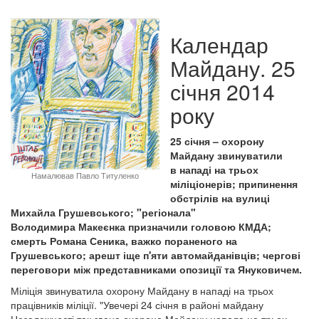
Календар
Майдану. 25
січня 2014
року
25 січня – охорону
Майдану звинуватили
в нападі на трьох
Намалював Павло Титуленко
міліціонерів; припинення
обстрілів на вулиці
Михайла Грушевського; "регіонала"
Володимира Макеєнка призначили головою КМДА;
смерть Романа Сеника, важко пораненого на
Грушевського; арешт іще п'яти автомайданівців; чергові
переговори між представниками опозиції та Януковичем.
Міліція звинуватила охорону Майдану в нападі на трьох
працівників міліції. "Увечері 24 січня в районі майдану