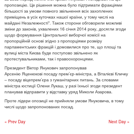
пропозицію. Це рішення можна було підтримати фракціями
більшості за умови повного звільнення всіх захоплених
приміщень в усіх куточках нашої країни, у тому числі на
майдані Незалежності". Також сторони обговорили можливі
зміни до законів, ухвалених 16 січня 2014 року, досягли згоди
щодо формування Центральної виборчої комісії на
пропорційній основі згідно з пропорціями розміру
парламентських фракцій і домовилися про те, що площі та
вулиці міста Києва буде поступово звільнено як
протестувальниками, так і правоохоронцями.
Президент Віктор Янукович запропонував
Арсенію Яценюкові посаду прем’єр-міністра, а Віталієві Кличку
– посаду віцепрем’єра з гуманітарних питань. За словами
міністра юстиції Олени Лукаш, у разі їхньої згоди президент
планував відправити у відставку уряд Миколи Азарова.
Проте лідери опозиції не прийняли умови Януковича, в тому
числі щодо запропонованих посад.
« Prev Day
Next Day »