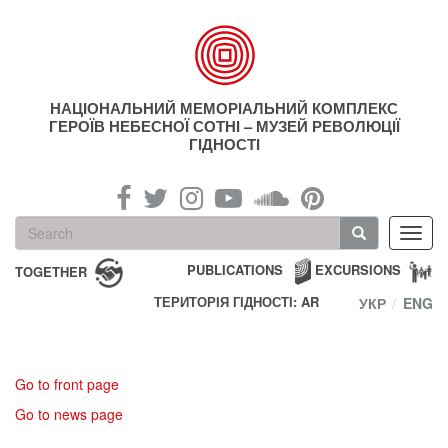
Skip
to
main
content
НАЦІОНАЛЬНИЙ МЕМОРІАЛЬНИЙ КОМПЛЕКС
ГЕРОЇВ НЕБЕСНОЇ СОТНІ – МУЗЕЙ РЕВОЛЮЦІЇ
ГІДНОСТІ
Search
Toggl
form
navig
Search
PUBLICATIONS
EXCURSIONS
TOGETHER
ТЕРИТОРІЯ ГІДНОСТІ: AR
УКР
ENG
Go to front page
Go to news page