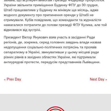
України звільнити приміщення Будинку ФПУ до 30 грудня,
Штаб працюватиме у Будинку як мінімум ще місяць, адже
жодного документу про припинення оренди у Штабі не
отримували. Кубів повідомив, що коменданти та журналісти
намагалися потрапити до голови президії ФПУ Кулика, але той
відмовився від зустрічі.
Президент Віктор Янукович взяв участь в засіданні Ради
регіонів, де, зокрема, серед головних завдань влади назвав
недопущення соціально-політичних потрясінь та проявів
сепаратизму в Україні, звинувативши у цьому місцеві ради
різних рівнів в західних областях України, які підтримали
антиурядові протести, передусім представників Львівщини.
« Prev Day
Next Day »