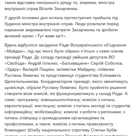
також відставки нинішнього уряду та, зокрема, міністра
внутрішніх справ Віталія Захарченка.
У другій половині дня колона протестуючих прийшла під
будинок міністра внутрішніх справ. Люди розклали перед
парканом закривавлені портрети Захарченка та зробили
великий напис «Тут живе кат!».
Вдень відбулося засідання Ради Всеукраїнського об’єднання
«Майдан», під час якого було обрано п’ятьох з семи членів
президії Ради. До складу президії увійшли депутати ВО
«Свобода» Андрій Іллєнко, «Батьківщини» Сергій Соболєв,
«Удару» Валерій Пацкан, активістка Майдану, співачка
Руслана Лижичко та представниця студентства Єлизавета
Щепетильникова. Координатором президії, якого змінятимуть
щомісяця, обрали Руслану Лижичко. Було прийнято рішення
створити вісім комісій, які функціонуватимуть у складі Ради. А
саме: програмну; зовнішньополітичну; комісію з питань
євроінтеграції; мистецьку; комісію з питань молоді та студентів;
інформаційну; мобілізаційну; комісію з роботи з регіонами; з
питань співпраці з громадськими організаціями та
профспілками, а також комісію з питань правозахисту
Комендант Штабу національного спротиву Степан Кубів
заявив, що всупереч вимогам Президії Федерації профспілок