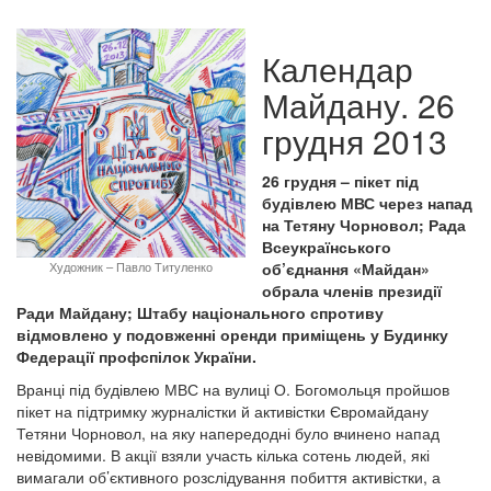
Календар
Майдану. 26
грудня 2013
26 грудня – пікет під
будівлею МВС через напад
на Тетяну Чорновол; Рада
Всеукраїнського
об’єднання «Майдан»
Художник – Павло Титуленко
обрала членів президії
Ради Майдану; Штабу національного спротиву
відмовлено у подовженні оренди приміщень у Будинку
Федерації профспілок України.
Вранці під будівлею МВС на вулиці О. Богомольця пройшов
пікет на підтримку журналістки й активістки Євромайдану
Тетяни Чорновол, на яку напередодні було вчинено напад
невідомими. В акції взяли участь кілька сотень людей, які
вимагали об’єктивного розслідування побиття активістки, а