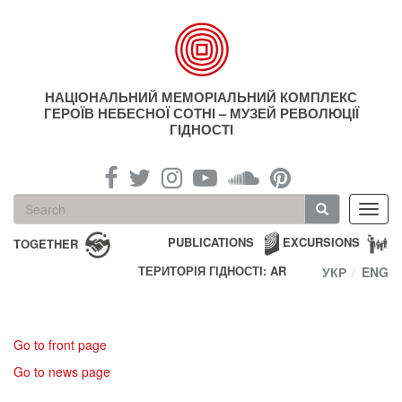
Skip
to
main
content
НАЦІОНАЛЬНИЙ МЕМОРІАЛЬНИЙ КОМПЛЕКС
ГЕРОЇВ НЕБЕСНОЇ СОТНІ – МУЗЕЙ РЕВОЛЮЦІЇ
ГІДНОСТІ
Search
Toggl
form
navig
Search
PUBLICATIONS
EXCURSIONS
TOGETHER
ТЕРИТОРІЯ ГІДНОСТІ: AR
УКР
ENG
Go to front page
Go to news page