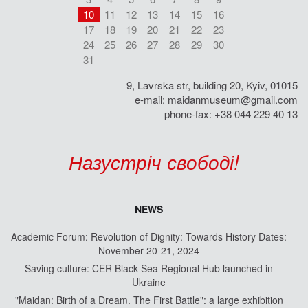
10
11
12
13
14
15
16
17
18
19
20
21
22
23
24
25
26
27
28
29
30
31
9, Lavrska str, building 20, Kyiv, 01015
e-mail:
maidanmuseum@gmail.com
phone-fax: +38 044 229 40 13
Назустріч свободі!
NEWS
Academic Forum: Revolution of Dignity: Towards History Dates:
November 20-21, 2024
Saving culture: CER Black Sea Regional Hub launched in
Ukraine
"Maidan: Birth of a Dream. The First Battle": a large exhibition