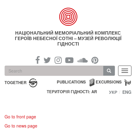
Skip
to
main
content
НАЦІОНАЛЬНИЙ МЕМОРІАЛЬНИЙ КОМПЛЕКС
ГЕРОЇВ НЕБЕСНОЇ СОТНІ – МУЗЕЙ РЕВОЛЮЦІЇ
ГІДНОСТІ
Search
Toggl
form
navig
Search
PUBLICATIONS
EXCURSIONS
TOGETHER
ТЕРИТОРІЯ ГІДНОСТІ: AR
УКР
ENG
Go to front page
Go to news page