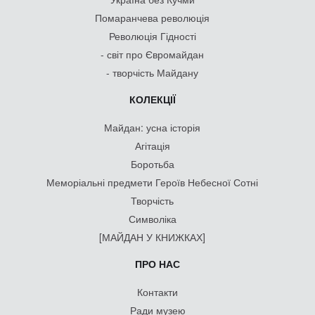
Помаранчева революція
Революція Гідності
- світ про Євромайдан
- творчість Майдану
КОЛЕКЦІЇ
Майдан: усна історія
Агітація
Боротьба
Меморіальні предмети Героїв Небесної Сотні
Творчість
Символіка
[МАЙДАН У КНИЖКАХ]
ПРО НАС
Контакти
Ради музею