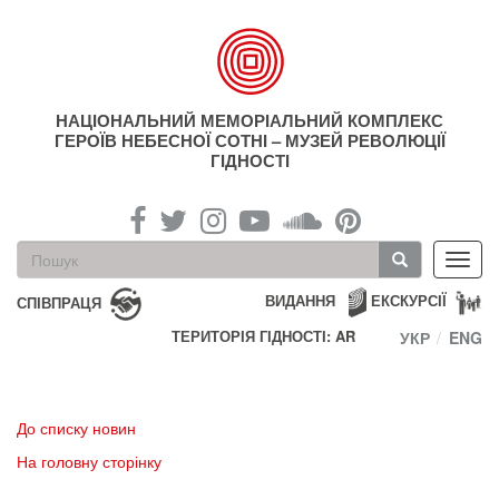
Перейти
до
основного
матеріалу
НАЦІОНАЛЬНИЙ МЕМОРІАЛЬНИЙ КОМПЛЕКС
ГЕРОЇВ НЕБЕСНОЇ СОТНІ – МУЗЕЙ РЕВОЛЮЦІЇ
ГІДНОСТІ
Пошукова
Toggl
форма
navig
Пошук
ВИДАННЯ
ЕКСКУРСІЇ
СПІВПРАЦЯ
ТЕРИТОРІЯ ГІДНОСТІ: AR
УКР
ENG
До списку новин
На головну сторінку