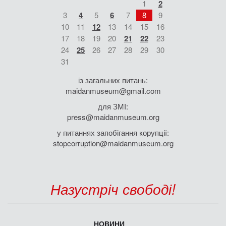
1
2
3
4
5
6
7
8
9
10
11
12
13
14
15
16
17
18
19
20
21
22
23
24
25
26
27
28
29
30
31
із загальних питань:
maidanmuseum@gmail.com
для ЗМІ:
press@maidanmuseum.org
у питаннях запобігання корупції:
stopcorruption@maidanmuseum.org
Назустріч свободі!
НОВИНИ