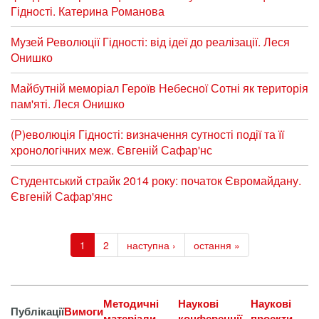
Гідності. Катерина Романова
Музей Революції Гідності: від ідеї до реалізації. Леся
Онишко
Майбутній меморіал Героїв Небесної Сотні як територія
пам'яті. Леся Онишко
(Р)еволюція Гідності: визначення сутності події та її
хронологічних меж. Євгеній Сафар'нс
Студентський страйк 2014 року: початок Євромайдану.
Євгеній Сафар'янс
1
2
наступна ›
остання »
Методичні
Наукові
Наукові
Публікації
Вимоги
матеріали
конференції
проєкти