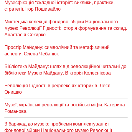
Музеєфікація "складної історії": виклики, практики,
стратегії. Ігор Пошивайло
Мистецька колекція фондової збірки Національного
музею Революції Гідності: Історія формування та склад.
Анастасія Сокирко
Простір Майдану: символічний та метафізичний
аспекти. Олена Чебанюк
Бібліотека Майдану: шлях від революційної читальні до
бібліотеки Музею Майдану. Вікторія Колеснікова
Революція Гідності в рефлексіях істориків. Леся
Онишко
Музеї, українські революції та російські міфи. Катерина
Романова
З барикад до музею: проблеми комплектування
фондової збірки Національного музею Революції