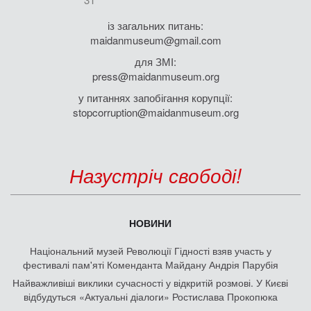
із загальних питань:
maidanmuseum@gmail.com
для ЗМІ:
press@maidanmuseum.org
у питаннях запобігання корупції:
stopcorruption@maidanmuseum.org
Назустріч свободі!
НОВИНИ
Національний музей Революції Гідності взяв участь у
фестивалі пам'яті Коменданта Майдану Андрія Парубія
Найважливіші виклики сучасності у відкритій розмові. У Києві
відбудуться «Актуальні діалоги» Ростислава Прокопюка