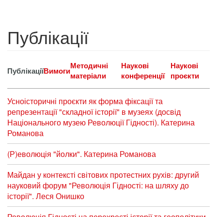
Публікації
Методичні
Наукові
Наукові
Публікації
Вимоги
матеріали
конференції
проєкти
Усноісторичні проєкти як форма фіксації та
репрезентації "складної історії" в музеях (досвід
Національного музею Революції Гідності). Катерина
Романова
(Р)еволюція "йолки". Катерина Романова
Майдан у контексті світових протестних рухів: другий
науковий форум "Революція Гідності: на шляху до
історії". Леся Онишко
Революція Гідності на перехресті історії та геополітики