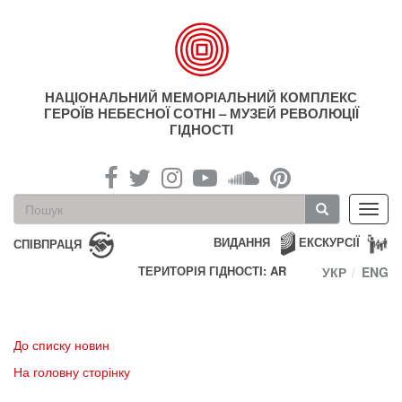
Перейти
до
основного
матеріалу
НАЦІОНАЛЬНИЙ МЕМОРІАЛЬНИЙ КОМПЛЕКС
ГЕРОЇВ НЕБЕСНОЇ СОТНІ – МУЗЕЙ РЕВОЛЮЦІЇ
ГІДНОСТІ
Пошукова
Toggl
форма
navig
Пошук
ВИДАННЯ
ЕКСКУРСІЇ
СПІВПРАЦЯ
ТЕРИТОРІЯ ГІДНОСТІ: AR
УКР
ENG
До списку новин
На головну сторінку