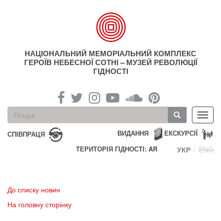
Перейти
до
основного
матеріалу
НАЦІОНАЛЬНИЙ МЕМОРІАЛЬНИЙ КОМПЛЕКС
ГЕРОЇВ НЕБЕСНОЇ СОТНІ – МУЗЕЙ РЕВОЛЮЦІЇ
ГІДНОСТІ
Пошукова
Toggl
форма
navig
Пошук
ВИДАННЯ
ЕКСКУРСІЇ
СПІВПРАЦЯ
ТЕРИТОРІЯ ГІДНОСТІ: AR
УКР
ENG
До списку новин
На головну сторінку