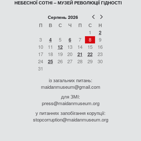
НЕБЕСНОЇ СОТНІ – МУЗЕЙ РЕВОЛЮЦІЇ ГІДНОСТІ
Попер
Наст
Серпень 2026
П
В
С
Ч
П
С
Н
1
2
3
4
5
6
7
8
9
10
11
12
13
14
15
16
17
18
19
20
21
22
23
24
25
26
27
28
29
30
31
із загальних питань:
maidanmuseum@gmail.com
для ЗМІ:
press@maidanmuseum.org
у питаннях запобігання корупції:
stopcorruption@maidanmuseum.org