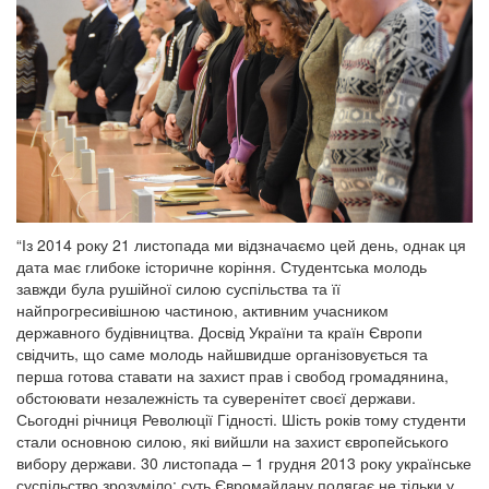
“Із 2014 року 21 листопада ми відзначаємо цей день, однак ця
дата має глибоке історичне коріння. Студентська молодь
завжди була рушійної силою суспільства та її
найпрогресивішною частиною, активним учасником
державного будівництва. Досвід України та країн Європи
свідчить, що саме молодь найшвидше організовується та
перша готова ставати на захист прав і свобод громадянина,
обстоювати незалежність та суверенітет своєї держави.
Сьогодні річниця Революції Гідності. Шість років тому студенти
стали основною силою, які вийшли на захист європейського
вибору держави. 30 листопада – 1 грудня 2013 року українське
суспільство зрозуміло: суть Євромайдану полягає не тільки у