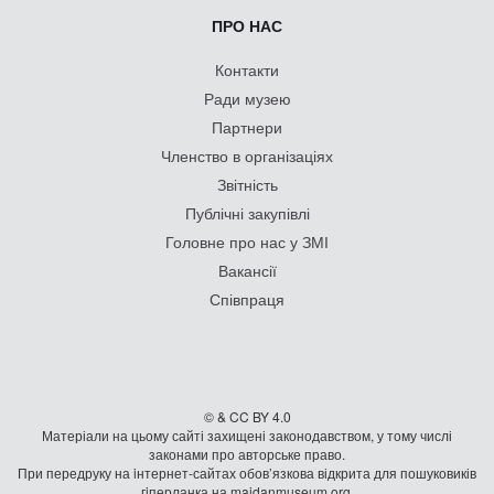
ПРО НАС
Контакти
Ради музею
Партнери
Членство в організаціях
Звітність
Публічні закупівлі
Головне про нас у ЗМІ
Вакансії
Співпраця
© & CC BY 4.0
Матеріали на цьому сайті захищені законодавством, у тому числі
законами про авторське право.
При передруку на iнтернет-сайтах обов’язкова відкрита для пошуковиків
гiперланка на maidanmuseum.org.