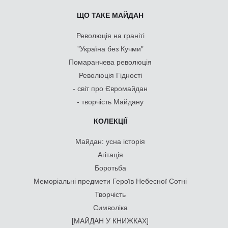
ЩО ТАКЕ МАЙДАН
Революція на граніті
"Україна без Кучми"
Помаранчева революція
Революція Гідності
- світ про Євромайдан
- творчість Майдану
КОЛЕКЦІЇ
Майдан: усна історія
Агітація
Боротьба
Меморіальні предмети Героїв Небесної Сотні
Творчість
Символіка
[МАЙДАН У КНИЖКАХ]