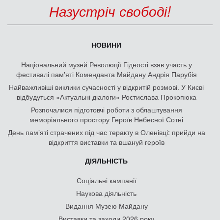
Назустріч свободі!
НОВИНИ
Національний музей Революції Гідності взяв участь у
фестивалі пам'яті Коменданта Майдану Андрія Парубія
Найважливіші виклики сучасності у відкритій розмові. У Києві
відбудуться «Актуальні діалоги» Ростислава Прокопюка
Розпочалися підготовчі роботи з облаштування
меморіального простору Героїв Небесної Сотні
День памʼяті страчених під час теракту в Оленівці: прийди на
відкриття виставки та вшануй героїв
ДІЯЛЬНІСТЬ
Соціальні кампанії
Наукова діяльність
Видання Музею Майдану
Виставки та заходи 2026 року