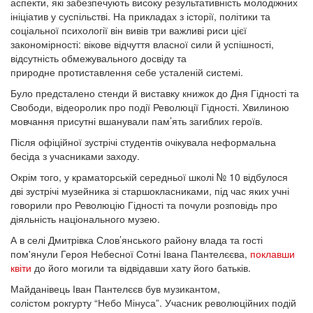
аспекти, які забезпечують високу результативність молодіжних
ініціатив у суспільстві. На прикладах з історії, політики та
соціальної психології він вивів три важливі риси цієї
закономірності: вікове відчуття власної сили й успішності,
відсутність обмежувального досвіду та
природне протиставлення себе усталеній системі.
Було предсталено стенди й виставку книжок до Дня Гідності та
Свободи, відеоролик про події Революції Гідності. Хвилиною
мовчання присутні вшанували пам’ять загиблих героїв.
Після офіційної зустрічі студентів очікувала неформальна
бесіда з учасниками заходу.
Окрім того, у краматорській середньої школі № 10 відбулося
дві зустрічі музейника зі старшокласниками, під час яких учні
говорили про Революцію Гідності та почули розповідь про
діяльність національного музею.
А в селі Дмитрівка Слов’янського району влада та гості
пом'янули Героя Небесної Сотні Івана Пантелєєва,
поклавши
квіти
до його могили та відвідавши хату його батьків.
Майданівець Іван Пантелєєв був музикантом,
солістом рокгурту “Небо Мінуса”. Учасник революційних подій