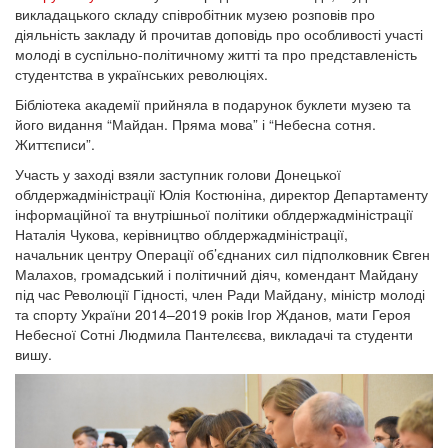
викладацького складу співробітник музею розповів про
діяльність закладу й прочитав доповідь про особливості участі
молоді в суспільно-політичному житті та про представленість
студентства в українських революціях.
Бібліотека академії прийняла в подарунок буклети музею та
його видання “Майдан. Пряма мова” і “Небесна сотня.
Життєписи”.
Участь у заході взяли заступник голови Донецької
облдержадміністрації Юлія Костюніна, директор Департаменту
інформаційної та внутрішньої політики облдержадміністрації
Наталія Чукова, керівництво облдержадміністрації,
начальник центру Операції об’єднаних сил підполковник Євген
Малахов, громадський і політичний діяч, комендант Майдану
під час Революції Гідності, член Ради Майдану, міністр молоді
та спорту України 2014–2019 років Ігор Жданов, мати Героя
Небесної Сотні Людмила Пантелєєва, викладачі та студенти
вишу.