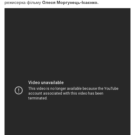
режисерка фільму
Олеся Моргунець-Ісаєнко.