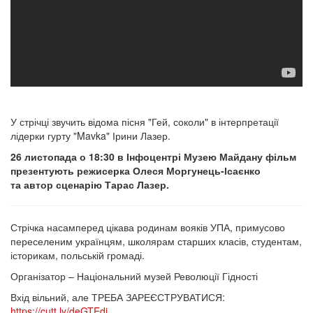
У стрічці звучить відома пісня "Гей, соколи" в інтерпретації
лідерки гурту "Mavka" Ірини Лазер.
26 листопада о 18:30 в Інфоцентрі Музею Майдану фільм
презентують режисерка Олеся Моргунець-Ісаєнко
та автор сценарію Тарас Лазер.
Стрічка насамперед цікава родинам вояків УПА, примусово
переселеним українцям, школярам старших класів, студентам,
історикам, польській громаді.
Організатор – Національний музей Революції Гідності
Вхід вільний, але ТРЕБА ЗАРЕЄСТРУВАТИСЯ:
https://cutt.ly/deGTEdi