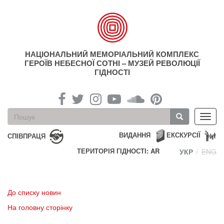
Перейти
до
основного
матеріалу
НАЦІОНАЛЬНИЙ МЕМОРІАЛЬНИЙ КОМПЛЕКС
ГЕРОЇВ НЕБЕСНОЇ СОТНІ – МУЗЕЙ РЕВОЛЮЦІЇ
ГІДНОСТІ
Пошукова
Toggl
форма
navig
Пошук
ВИДАННЯ
ЕКСКУРСІЇ
СПІВПРАЦЯ
ТЕРИТОРІЯ ГІДНОСТІ: AR
УКР
ENG
До списку новин
На головну сторінку