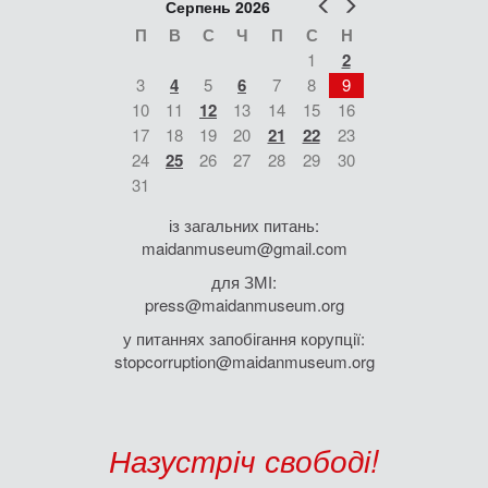
Попер
Наст
Серпень 2026
П
В
С
Ч
П
С
Н
1
2
3
4
5
6
7
8
9
10
11
12
13
14
15
16
17
18
19
20
21
22
23
24
25
26
27
28
29
30
31
із загальних питань:
maidanmuseum@gmail.com
для ЗМІ:
press@maidanmuseum.org
у питаннях запобігання корупції:
stopcorruption@maidanmuseum.org
Назустріч свободі!