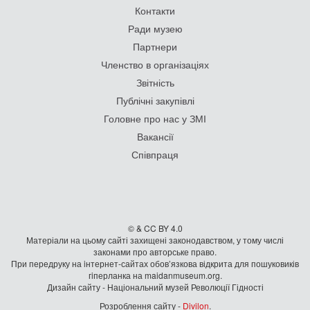
Контакти
Ради музею
Партнери
Членство в організаціях
Звітність
Публічні закупівлі
Головне про нас у ЗМІ
Вакансії
Співпраця
© & CC BY 4.0
Матеріали на цьому сайті захищені законодавством, у тому числі
законами про авторське право.
При передруку на iнтернет-сайтах обов’язкова відкрита для пошуковиків
гiперланка на maidanmuseum.org.
Дизайн сайту - Національний музей Революції Гідності
Розроблення сайту -
Divilon
.