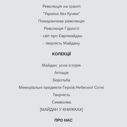
Революція на граніті
"Україна без Кучми"
Помаранчева революція
Революція Гідності
- світ про Євромайдан
- творчість Майдану
КОЛЕКЦІЇ
Майдан: усна історія
Агітація
Боротьба
Меморіальні предмети Героїв Небесної Сотні
Творчість
Символіка
[МАЙДАН У КНИЖКАХ]
ПРО НАС