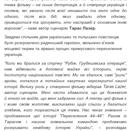
тема фільму – не лише депортація, а й співпраця українців і
поляків, які змогли після всієї ненависті та люті одне до
одного, після всіх бід, яких завдали одне одному,
примиритися та зрозуміти, хто насправді є основним їхнім
ворогом"
, – каже автор сценарію
Тарас Лазер.
Завдяки спільним діям українських та польських повстанців
було розгромлено радянський гарнізон, звільнено в’язнів
місцевої тюрми та зірвано процес примусового переселення
українців.
"Коли ми бралися за стрічку "Рубіж. Грубешівська операція",
нам відмовили в допомозі майже всі історики, окрім
Інституту національної пам’яті. Ми не здалися, самі "рили"
архіви, копалися в потайних закутках нерозкритої нашої
історії. Велику роль у створенні фільму відіграв Taras Lazer,
автор сценарію. Мені часто здавалося, що це божевілля
й нічого не вийде, що мені забракне сил. А тепер цей фільм є
і живе своїм життям, викликаючи щирі сльози у багатьох
глядачів, кого торкається ця тема. Нас чекає знімання –
продовження цієї історії "Переселення 44–46". Разом із
Тарасом і нашою знімальною командою продовжимо
розкривати невідому історію України",
– розповідає