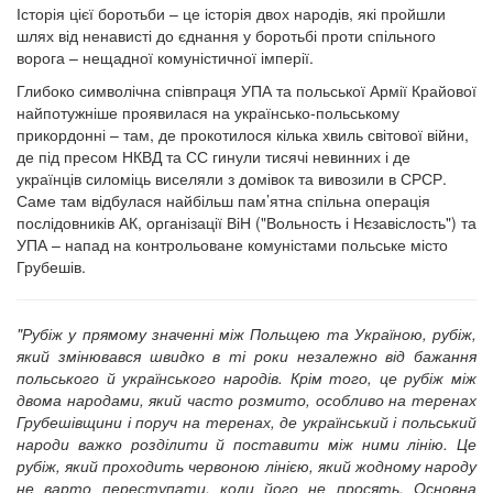
Історія цієї боротьби – це історія двох народів, які пройшли
шлях від ненависті до єднання у боротьбі проти спільного
ворога – нещадної комуністичної імперії.
Глибоко символічна співпраця УПА та польської Армії Крайової
найпотужніше проявилася на українсько-польському
прикордонні – там, де прокотилося кілька хвиль світової війни,
де під пресом НКВД та СС гинули тисячі невинних і де
українців силоміць виселяли з домівок та вивозили в СРСР.
Саме там відбулася найбільш пам’ятна спільна операція
послідовників АК, організації ВіН ("Вольность і Нєзавіслость") та
УПА – напад на контрольоване комуністами польське місто
Грубешів.
"Рубіж у прямому значенні між Польщею та Україною, рубіж,
який змінювався швидко в ті роки незалежно від бажання
польського й українського народів. Крім того, це рубіж між
двома народами, який часто розмито, особливо на теренах
Грубешівщини і поруч на теренах, де український і польський
народи важко розділити й поставити між ними лінію. Це
рубіж, який проходить червоною лінією, який жодному народу
не варто переступати, коли його не просять. Основна