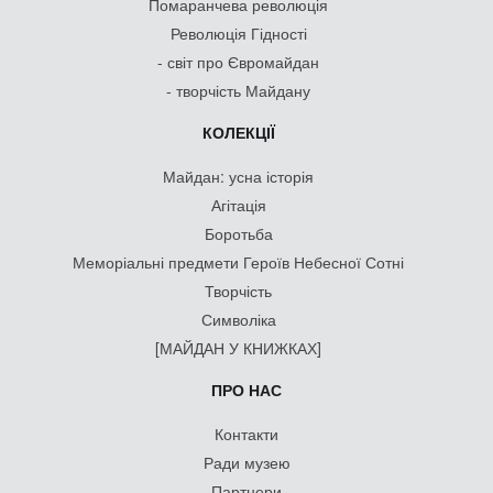
Помаранчева революція
Революція Гідності
- світ про Євромайдан
- творчість Майдану
КОЛЕКЦІЇ
Майдан: усна історія
Агітація
Боротьба
Меморіальні предмети Героїв Небесної Сотні
Творчість
Символіка
[МАЙДАН У КНИЖКАХ]
ПРО НАС
Контакти
Ради музею
Партнери