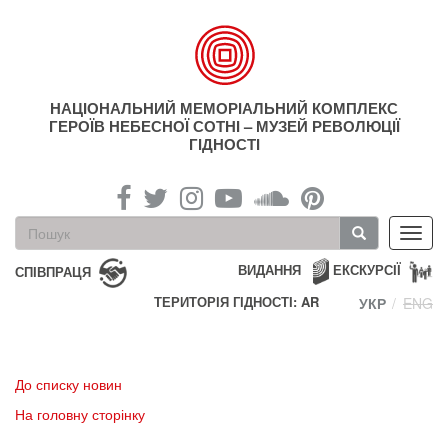
Перейти
до
основного
матеріалу
НАЦІОНАЛЬНИЙ МЕМОРІАЛЬНИЙ КОМПЛЕКС
ГЕРОЇВ НЕБЕСНОЇ СОТНІ – МУЗЕЙ РЕВОЛЮЦІЇ
ГІДНОСТІ
Пошукова
Toggl
форма
navig
Пошук
ВИДАННЯ
ЕКСКУРСІЇ
СПІВПРАЦЯ
ТЕРИТОРІЯ ГІДНОСТІ: AR
УКР
ENG
До списку новин
На головну сторінку