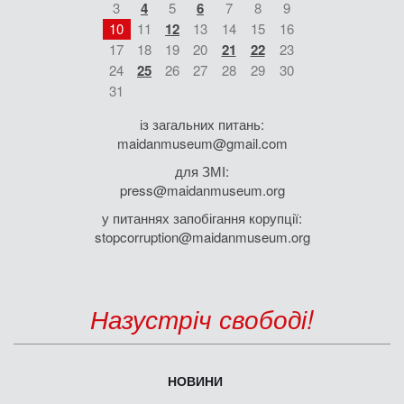
3
4
5
6
7
8
9
10
11
12
13
14
15
16
17
18
19
20
21
22
23
24
25
26
27
28
29
30
31
із загальних питань:
maidanmuseum@gmail.com
для ЗМІ:
press@maidanmuseum.org
у питаннях запобігання корупції:
stopcorruption@maidanmuseum.org
Назустріч свободі!
НОВИНИ