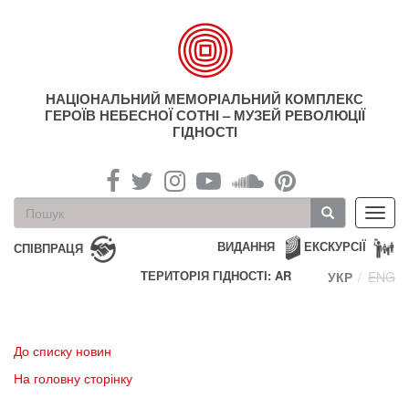
Перейти
до
основного
матеріалу
НАЦІОНАЛЬНИЙ МЕМОРІАЛЬНИЙ КОМПЛЕКС
ГЕРОЇВ НЕБЕСНОЇ СОТНІ – МУЗЕЙ РЕВОЛЮЦІЇ
ГІДНОСТІ
Пошукова
Toggl
форма
navig
Пошук
ВИДАННЯ
ЕКСКУРСІЇ
СПІВПРАЦЯ
ТЕРИТОРІЯ ГІДНОСТІ: AR
УКР
ENG
До списку новин
На головну сторінку