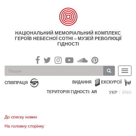
Перейти
до
основного
матеріалу
НАЦІОНАЛЬНИЙ МЕМОРІАЛЬНИЙ КОМПЛЕКС
ГЕРОЇВ НЕБЕСНОЇ СОТНІ – МУЗЕЙ РЕВОЛЮЦІЇ
ГІДНОСТІ
Пошукова
Toggl
форма
navig
Пошук
ВИДАННЯ
ЕКСКУРСІЇ
СПІВПРАЦЯ
ТЕРИТОРІЯ ГІДНОСТІ: AR
УКР
ENG
До списку новин
На головну сторінку