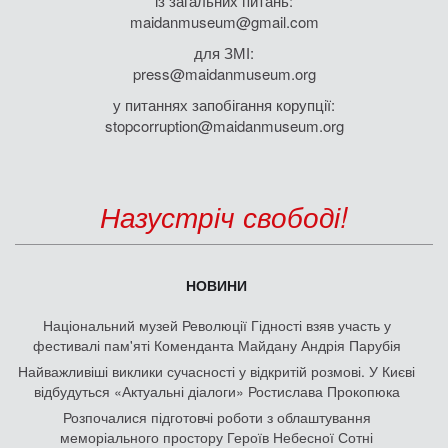
із загальних питань:
maidanmuseum@gmail.com
для ЗМІ:
press@maidanmuseum.org
у питаннях запобігання корупції:
stopcorruption@maidanmuseum.org
Назустріч свободі!
НОВИНИ
Національний музей Революції Гідності взяв участь у
фестивалі пам'яті Коменданта Майдану Андрія Парубія
Найважливіші виклики сучасності у відкритій розмові. У Києві
відбудуться «Актуальні діалоги» Ростислава Прокопюка
Розпочалися підготовчі роботи з облаштування
меморіального простору Героїв Небесної Сотні