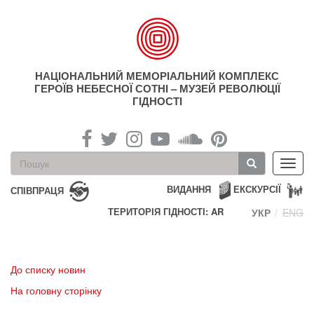
Перейти
до
основного
матеріалу
НАЦІОНАЛЬНИЙ МЕМОРІАЛЬНИЙ КОМПЛЕКС
ГЕРОЇВ НЕБЕСНОЇ СОТНІ – МУЗЕЙ РЕВОЛЮЦІЇ
ГІДНОСТІ
Пошукова
Toggl
форма
navig
Пошук
ВИДАННЯ
ЕКСКУРСІЇ
СПІВПРАЦЯ
ТЕРИТОРІЯ ГІДНОСТІ: AR
УКР
ENG
До списку новин
На головну сторінку