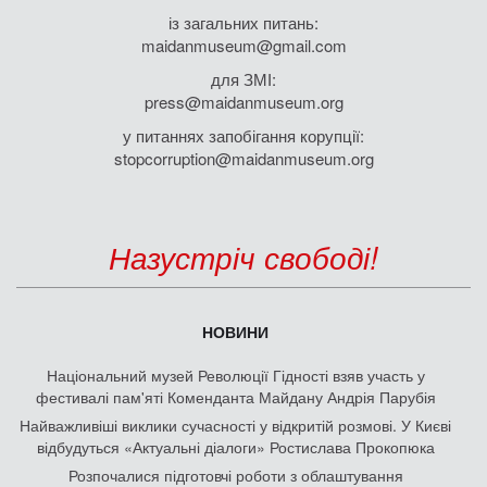
із загальних питань:
maidanmuseum@gmail.com
для ЗМІ:
press@maidanmuseum.org
у питаннях запобігання корупції:
stopcorruption@maidanmuseum.org
Назустріч свободі!
НОВИНИ
Національний музей Революції Гідності взяв участь у
фестивалі пам'яті Коменданта Майдану Андрія Парубія
Найважливіші виклики сучасності у відкритій розмові. У Києві
відбудуться «Актуальні діалоги» Ростислава Прокопюка
Розпочалися підготовчі роботи з облаштування