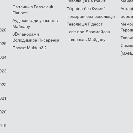
Революція на граніті
Майдан
Світлини з Революції
"Україна без Кучми"
Агітац
Гідності
Помаранчева революція
Борот
Аудіоспогади учасників
Революція Гідності
Мемор
Майдану
2026
Героїв
- світ про Євромайдан
3D-панорами
Творчі
- творчість Майдану
Володимира Писаренка
2025
Симво
Проєкт Maidan3D
[МАЙД
2024
2023
2022
2021
2020
2019