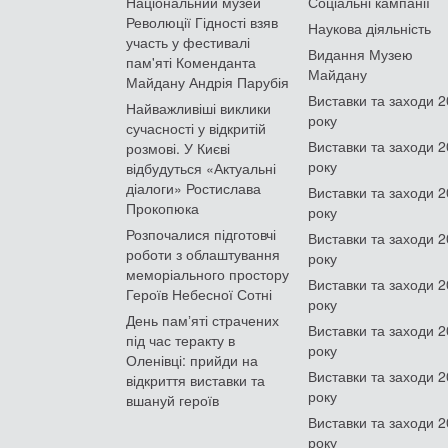
Національний музей
Соціальні кампанії
Революції Гідності взяв
Наукова діяльність
участь у фестивалі
Видання Музею
пам'яті Коменданта
Майдану
Майдану Андрія Парубія
Виставки та заходи 
Найважливіші виклики
року
сучасності у відкритій
Виставки та заходи 
розмові. У Києві
року
відбудуться «Актуальні
діалоги» Ростислава
Виставки та заходи 
Прокопюка
року
Розпочалися підготовчі
Виставки та заходи 
роботи з облаштування
року
меморіального простору
Виставки та заходи 
Героїв Небесної Сотні
року
День памʼяті страчених
Виставки та заходи 
під час теракту в
року
Оленівці: прийди на
Виставки та заходи 
відкриття виставки та
року
вшануй героїв
Виставки та заходи 
року