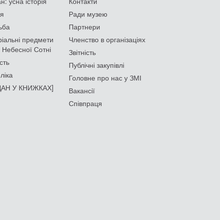
: усна історія
Контакти
ія
Ради музею
ьба
Партнери
іальні предмети
Членство в організаціях
 Небесної Сотні
Звітність
сть
Публічні закупівлі
ліка
Головне про нас у ЗМІ
АН У КНИЖКАХ]
Вакансії
Співпраця