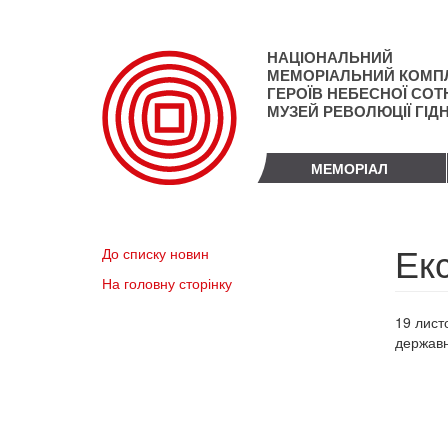
Перейти
до
основного
НАЦІОНАЛЬНИЙ
матеріалу
МЕМОРІАЛЬНИЙ КОМП
ГЕРОЇВ НЕБЕСНОЇ СОТН
МУЗЕЙ РЕВОЛЮЦІЇ ГІД
МЕМОРІАЛ
Екс
До списку новин
На головну сторінку
19 лист
державн