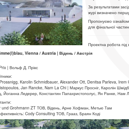
За результатами зас
журі визначено першу
Пропонуємо ознайоми
для фінальної частин
Проектна робота під
mme(l)blau, Vienna / Austria | Відень / Австрія
Prix | Вольф Д. Прікс
ітники:
rossnigg, Karolin Schmidbauer, Alexander Ott, Denitsa Parleva, Irem 
istopoulos, Jan Rancke, Nam La Chi | Маркус Просніг, Каролін Шмід
, Йоганна Ледерер, Константин Папахристополус, Ян Ранке, Нам Л
танти:
er und Grohmann ZT ТОВ, Відень, Арне Хофман, Метью Там
фективність: Cody Consulting ТОВ, Грааз, Браян Коді