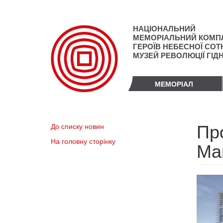
Перейти
до
основного
НАЦІОНАЛЬНИЙ
матеріалу
МЕМОРІАЛЬНИЙ КОМП
ГЕРОЇВ НЕБЕСНОЇ СОТН
МУЗЕЙ РЕВОЛЮЦІЇ ГІД
МЕМОРІАЛ
Про
До списку новин
На головну сторінку
Ма