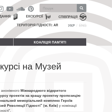
Пошукова
форма
Пошук
ДАННЯ
ЕКСКУРСІЇ
СПІВПРАЦЯ
ТЕРИТОРІЯ ГІДНОСТІ: AR
УКР
ENG
КОАЛІЦІЯ ПАМ'ЯТІ
курсі на Музей
 анонімного
Міжнародного відкритого
курсу проектів на кращу проектну пропозицію
ональний меморіальний комплекс Героїв
зей Революції Гідності" (м. Київ)
у номінації
ності".