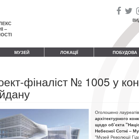
ВИ
ЛЕКС
І –
НОСТІ
МУЗЕЙ
ЛОКАЦІЇ
ПОБУДОВА
ект-фіналіст № 1005 у кон
йдану
Оголошено лауреатів
архітектурного кон
щодо об’єкта "Наці
Небесної Сотні – Му
"Музей Революції Гідс