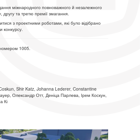
ідання міжнародного повноважного й незалежного
, другу та третю премії змагання.
тися з проектними роботами, які було відібрано
и конкурсу.
 номером 1005.
Coskun, Shir Katz, Johanna Lederer, Constantine
бауер, Олександр Отт, Деніца Парлева, Ірем Коскун,
а Кі