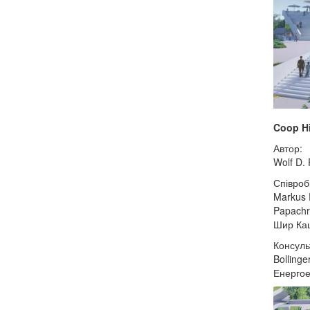
Coop Hi
Автор:
Wolf D. 
Співроб
Markus P
Papachr
Шир Кац
Консуль
Bolling
Енергое