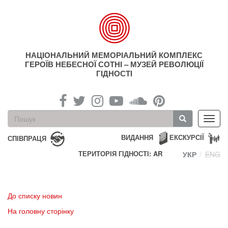
Перейти
до
основного
матеріалу
НАЦІОНАЛЬНИЙ МЕМОРІАЛЬНИЙ КОМПЛЕКС
ГЕРОЇВ НЕБЕСНОЇ СОТНІ – МУЗЕЙ РЕВОЛЮЦІЇ
ГІДНОСТІ
Пошукова
Toggl
форма
navig
Пошук
ВИДАННЯ
ЕКСКУРСІЇ
СПІВПРАЦЯ
ТЕРИТОРІЯ ГІДНОСТІ: AR
УКР
ENG
До списку новин
На головну сторінку