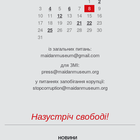
1
2
3
4
5
6
7
8
9
10
11
12
13
14
15
16
17
18
19
20
21
22
23
24
25
26
27
28
29
30
31
із загальних питань:
maidanmuseum@gmail.com
для ЗМІ:
press@maidanmuseum.org
у питаннях запобігання корупції:
stopcorruption@maidanmuseum.org
Назустріч свободі!
НОВИНИ