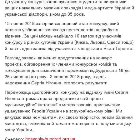
До участі у конкурсі запрошувалися студенти та випускники
вищих навчальних музичних закладів і медіа-артисти України й
української діаспори, віком до 35 років.
15 липня 2018 завершився перший етап конкурсу, який
полягав у збиранні заявок від претендентів на здобуття
відзнаки. За цей місяць надійшло 10 заявок від учасників
конкурсу з різних куточків України (Києва, Львова, Одеси тощо)
й навіть одна заявка від учасника з канадського міста Торонто.
Розгляд заявок, вивчення представлених на конкурс
проектів, обговорення їх членами конкурсної комісії та
голосування для визначення переможця відбудеться з 18 до
26 липня цього року. 2 серпня 2018 року, в день
народження Сергія Нігояна, оголосять результати.
Переможець цьогорічного конкурсу на відзнаку імені Сергія
Нігояна отримає право представити свій проект
мультимедійної інсталяції в межах заходів, присвячених
ушануванню Героїв України на всеукраїнському рівні. Ми
дякуємо всім номінантам, які своєю творчістю, новим бачення
мистецтва, сміливістю й талантом створюють нову мистецьку
мапу України.
Джерело:
heavenly-hundred.org.ua