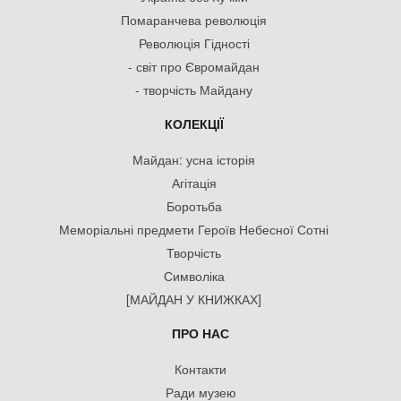
Помаранчева революція
Революція Гідності
- світ про Євромайдан
- творчість Майдану
КОЛЕКЦІЇ
Майдан: усна історія
Агітація
Боротьба
Меморіальні предмети Героїв Небесної Сотні
Творчість
Символіка
[МАЙДАН У КНИЖКАХ]
ПРО НАС
Контакти
Ради музею