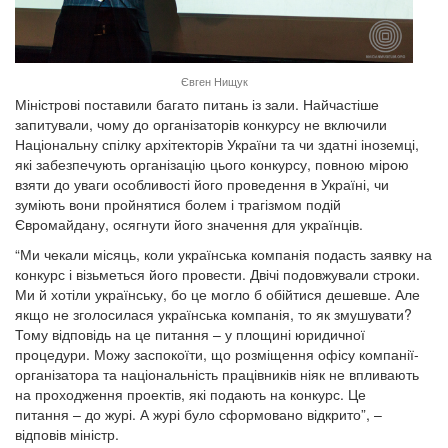
Євген Нищук
Міністрові поставили багато питань із зали. Найчастіше
запитували, чому до організаторів конкурсу не включили
Національну спілку архітекторів України та чи здатні іноземці,
які забезпечують організацію цього конкурсу, повною мірою
взяти до уваги особливості його проведення в Україні, чи
зуміють вони пройнятися болем і трагізмом подій
Євромайдану, осягнути його значення для українців.
“Ми чекали місяць, коли українська компанія подасть заявку на
конкурс і візьметься його провести. Двічі подовжували строки.
Ми й хотіли українську, бо це могло б обійтися дешевше. Але
якщо не зголосилася українська компанія, то як змушувати?
Тому відповідь на це питання – у площині юридичної
процедури. Можу заспокоїти, що розміщення офісу компанії-
організатора та національність працівників ніяк не впливають
на проходження проектів, які подають на конкурс. Це
питання – до журі. А журі було сформовано відкрито”, –
відповів міністр.