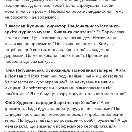
людини досвід для такої теми? Вона спробувала, так би
мовити, на свій розум. Перемогла робота ландшафтна. Тему
не розкрито, і це зрозуміло”.
В’ячеслав Кулинич, директор Національного історико-
архітектурного музею “Київська фортеця”:
"У Парку слави
є алея слави. Це – зажована радянська ідея. Невже ми не
могли краще придумати? Це затирання пам’яті. Комусь
потрібно, щоб вона затерлася. Кров героїв засаджено
деревами. Це ми поховали наших героїв. Пропозиція –
провести ще раз конкурс”.
Юлія Петушинська
,
художниця, засновниця галереї “Арта”
в Полтаві
:
“Після трагічної події в Німеччині німці дозволили
би провести конкурс українцям? Це нехтування нашими
митцями й архітекторами. І чому ми відмовляємося від
пам’ятників? Я не бачу тут твору монументального мистецтва”.
Юрій Худяков,
народний архітектор України:
“Алея –
транзитна. Люди йдуть на роботу. Будуть іти зигзагами? Під
вулицею прокладено інженерні мережі, які треба переносити
тепер. Які будуть під’їзди до розміщених обабіч будівель? А ще
мені казали, що вимагали професійного сертифіката для
участі в конкурсі. Який сертифікат покаже художник,