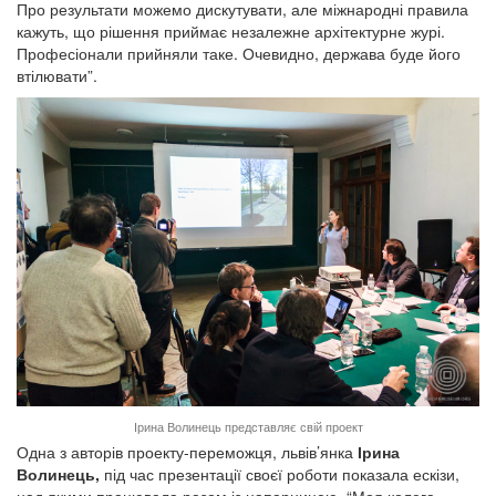
Про результати можемо дискутувати, але міжнародні правила
кажуть, що рішення приймає незалежне архітектурне журі.
Професіонали прийняли таке. Очевидно, держава буде його
втілювати”.
Ірина Волинець представляє свій проект
Одна з авторів проекту-переможця, львів’янка
Ірина
Волинець,
під час презентації своєї роботи показала ескізи,
над якими працювала разом із напарницею. “Моя колега