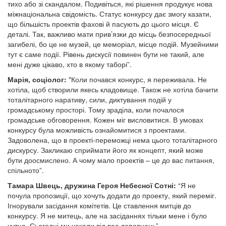
тихо або зі скандалом. Подивіться, які рішення продукує нова
міжнаціональна свідомість. Статус конкурсу дає змогу казати,
що більшість проектів фахові й пасують до цього місця. Є
деталі. Так, важливо мати прив’язки до місць безпосередньої
загибелі, бо це не музей, це меморіал, місце подій. Музейними
тут є саме події. Рівень дискусії повинен бути не такий, але
мені дуже цікаво, хто в якому таборі”.
Марія,
соціолог:
"Коли почався конкурс, я переживала. Не
хотіла, щоб створили якесь кладовище. Також не хотіла бачити
тоталітарного наративу, сили, диктування подій у
громадському просторі. Тому зраділа, коли почалося
громадське обговорення. Кожен міг висловитися. В умовах
конкурсу була можливість ознайомитися з проектами.
Задоволена, що в проекті-переможці нема цього тоталітарного
дискурсу. Закликаю сприймати його як концепт, який може
бути доосмислено. А чому мало проектів – це до вас питання,
спільното”.
Тамара Швець, дружина Героя Небесної Сотні:
“Я не
почула пропозиції, що хочуть додати до проекту, який переміг.
Ігнорували засідання комітетів. Це ставлення митців до
конкурсу. Я не митець, але на засіданнях тільки мене і було
чутно. Сьогодні ми чекали від вас доповнень”.