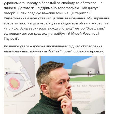
українського народу в боротьбі за свободу та обстоювання
гідності. До того ж її підтримано топографією. Так диктує
пагорб. Шлях поєднує важливі зони на цій території.
Відгалуженням алеї стає місце тиші та мовчання. Ми вирішили
зберегти важливі для українців і майданівців об’єкти – хрест та
каплицю. А на верхньому виході зі станції метро “Хрещатик”
відкриватиметься краєвид на майбутній Музей Революції
Гідності”.
До вашої уваги – добірка висловлених під час обговорення
найвиразніших аргументів “за” та “проти” обраного проекту.