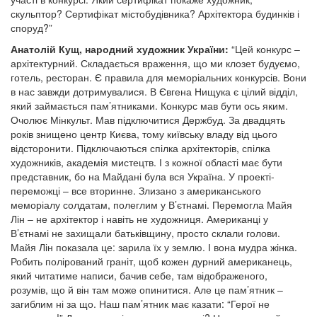
скульптор? Сертифікат містобудівника? Архітектора будинків і
споруд?”
Анатолій Кущ,
народний художник України:
“Цей конкурс –
архітектурний. Складається враження, що ми клозет будуємо,
готель, ресторан. Є правила для меморіальних конкурсів. Вони
в нас завжди дотримувалися. В Євгена Нищука є цілий відділ,
який займається пам’ятниками. Конкурс мав бути ось яким.
Очолює Мінкульт. Мав підключитися Держбуд. За двадцять
років знищено центр Києва, тому київську владу від цього
відсторонити. Підключаються спілка архітекторів, спілка
художників, академія мистецтв. І з кожної області має бути
представник, бо на Майдані була вся Україна. У проекті-
переможці – все вторинне. Злизано з американського
меморіалу солдатам, полеглим у В’єтнамі. Перемогла Майя
Лін – не архітектор і навіть не художниця. Американці у
В’єтнамі не захищали батьківщину, просто склали голови.
Майя Лін показала це: зарила їх у землю. І вона мудра жінка.
Робить полірований граніт, щоб кожен дурний американець,
який читатиме написи, бачив себе, там відображеного,
розумів, що й він там може опинитися. Але це пам’ятник –
загиблим ні за що. Наш пам’ятник має казати: “Герої не