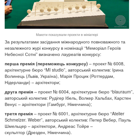
Макети показували проекти в мініатюрі
За результатами засідання міжнародного повноважного та
незалежного журі конкурсу в номінації “Меморіал Героїв
Небесної Сотні” визначено лауреатів конкурсу:
перша премія (переможець конкурсу)
– проект № 6008,
архітектурне бюро “MI studio”, авторський колектив: Ірина
Волинець (Львів, Україна), Марія Процик (Роттердам,
Нідерланди) – архітектори;
друга
премія
– проект № 6004, архітектурне бюро “blauraum”,
авторський колектив: Рудігер Ібель, Волкер Хальбах, Карстен
Венус – архітектори (Гамбург, Німеччина);
третя
премія
– проект № 6001, архітектурне бюро “Atelier
Schmelzer. Weber”, авторський колектив: Петер Вебер, Пауль
Шмельцер – архітектори, Андреас Тойре –
скульптор (Дрезден, Німеччина).