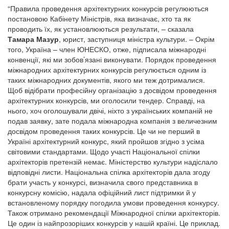
“Правила проведення архітектурних конкурсів регулюються
постановою Кабінету Міністрів, яка визначає, хто та як
проводить їх, як установлюються результати, – сказала
Тамара Мазур
, юрист, заступниця міністра культури. – Окрім
того, Україна – член ЮНЕСКО, отже, підписала міжнародні
конвенції, які ми зобов’язані виконувати. Порядок проведення
міжнародних архітектурних конкурсів регулюється одним із
таких міжнародних документів, якого ми теж дотрималися.
Щоб відібрати професійну організацію з досвідом проведення
архітектурних конкурсів, ми оголосили тендер. Справді, на
нього, хоч оголошували двічі, ніхто з українських компаній не
подав заявку, зате подала міжнародна компанія з величезним
досвідом проведення таких конкурсів. Це чи не перший в
Україні архітектурний конкурс, який пройшов згідно з усіма
світовими стандартами. Щодо участі Національної спілки
архітекторів претензій немає. Міністерство культури надіслало
відповідні листи. Національна спілка архітекторів дала згоду
брати участь у конкурсі, визначила свого представника в
конкурсну комісію, надала офіційний лист підтримки й у
встановленому порядку погодила умови проведення конкурсу.
Також отримано рекомендації Міжнародної спілки архітекторів.
Це один із найпрозоріших конкурсів у нашій країні. Це приклад.