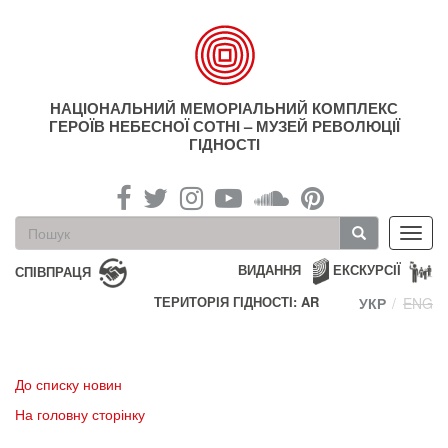
Перейти
до
основного
матеріалу
НАЦІОНАЛЬНИЙ МЕМОРІАЛЬНИЙ КОМПЛЕКС
ГЕРОЇВ НЕБЕСНОЇ СОТНІ – МУЗЕЙ РЕВОЛЮЦІЇ
ГІДНОСТІ
Пошукова
Toggl
форма
navig
Пошук
ВИДАННЯ
ЕКСКУРСІЇ
СПІВПРАЦЯ
ТЕРИТОРІЯ ГІДНОСТІ: AR
УКР
ENG
До списку новин
На головну сторінку