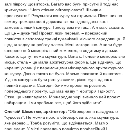
залі півроку щовівторка. Багато вас були присутні й тоді нас
критикували: “Чого стільки обговорювати? Швидше
проектувати!” Результати конкурсу ми отримали. Після них на
вимогу громадськості держава взяла відповідальність і
замовила інший конкурс. І знову вам не так… А я маю сказати,
що це – дуже так! Проект, який переміг, – прекрасний,
повністю в світовому тренді гуманізації міського середовища. Я
щодня ходжу на роботу алеєю. Мені моторошно. А коли буде
створено цей меморіальний комплекс, я ходитиму з дітьми.
Кажете, що тут нема скульптури. Вона є. Головне меморіальне
місце, стела – це мала архітектурна форма. Ще відзначу, що
нарешті українці є переможцями міжнародного архітектурного
конкурсу. Давно такого не було. Маємо поважати й пишатися.
У двох конкурсах були різні учасники, різне журі, однак є
певний наратив. Сьогодні бачимо проект як розвиток
попереднього проекту, що мав назву "Територія Гідності".
Отже, це невипадково. Міжнародне журі визнало цей проект
найкращим, і ми зробимо все, щоб його здійснити”.
Олексій Шемотюк, архітектор:
"Обговорення нагадувало
“худсовєт”. Не можна просто обговорювати, яка скульптура,
яке дерево... Треба розуміти, що відбувається. Маємо
прецедент. У місті проведено повністю професійний і