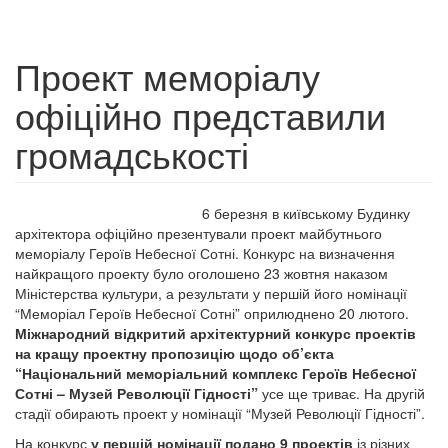
Проект меморіалу
офіційно представили
громадськості
6 березня в київському Будинку
архітектора офіційно презентували проект майбутнього
меморіалу Героїв Небесної Сотні. Конкурс на визначення
найкращого проекту було оголошено 23 жовтня наказом
Міністерства культури, а результати у першій його номінації
“Меморіал Героїв Небесної Сотні” оприлюднено 20 лютого.
Міжнародний відкритий архітектурний конкурс проектів
на кращу проектну пропозицію щодо об’єкта
“Національний меморіальний комплекс Героїв Небесної
Сотні
– Музей Революції Гідності”
усе ще триває. На другій
стадії обирають проект у номінації “Музей Революції Гідності”.
На конкурс
у першій номінації подано
9
проектів
із різних