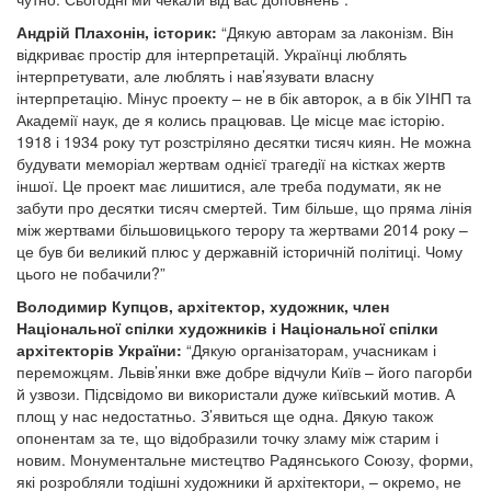
Андрій Плахонін, історик:
“Дякую авторам за лаконізм. Він
відкриває простір для інтерпретацій. Українці люблять
інтерпретувати, але люблять і нав’язувати власну
інтерпретацію. Мінус проекту – не в бік авторок, а в бік УІНП та
Академії наук, де я колись працював. Це місце має історію.
1918 і 1934 року тут розстріляно десятки тисяч киян. Не можна
будувати меморіал жертвам однієї трагедії на кістках жертв
іншої. Це проект має лишитися, але треба подумати, як не
забути про десятки тисяч смертей. Тим більше, що пряма лінія
між жертвами більшовицького терору та жертвами 2014 року –
це був би великий плюс у державній історичній політиці. Чому
цього не побачили?”
Володимир Купцов, архітектор, художник, член
Національної спілки художників і Національної спілки
архітекторів України:
“Дякую організаторам, учасникам і
переможцям. Львів’янки вже добре відчули Київ – його пагорби
й узвози. Підсвідомо ви використали дуже київський мотив. А
площ у нас недостатньо. З’явиться ще одна. Дякую також
опонентам за те, що відобразили точку зламу між старим і
новим. Монументальне мистецтво Радянського Союзу, форми,
які розробляли тодішні художники й архітектори, – окремо, не