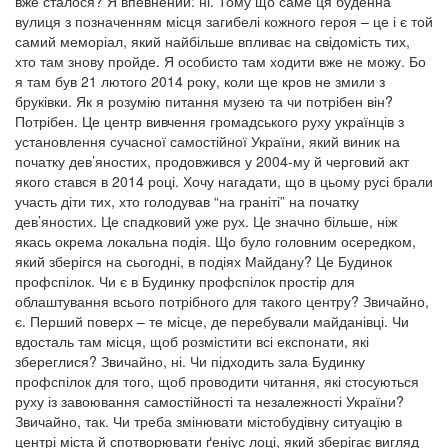
вже сталося? Я впевнений: ні. Тому що саме ця буденна
вулиця з позначенням місця загибелі кожного героя – це і є той
самий меморіал, який найбільше впливає на свідомість тих,
хто там знову пройде. Я особисто там ходити вже не можу. Бо
я там був 21 лютого 2014 року, коли ще кров не змили з
бруківки. Як я розумію питання музею та чи потрібен він?
Потрібен. Це центр вивчення громадського руху українців з
установлення сучасної самостійної України, який виник на
початку дев’яностих, продовжився у 2004-му й черговий акт
якого стався в 2014 році. Хочу нагадати, що в цьому русі брали
участь діти тих, хто голодував “на граніті” на початку
дев’яностих. Це спадковий уже рух. Це значно більше, ніж
якась окрема локальна подія. Що було головним осередком,
який зберігся на сьогодні, в подіях Майдану? Це Будинок
профспілок. Чи є в Будинку профспілок простір для
облаштування всього потрібного для такого центру? Звичайно,
є. Перший поверх – те місце, де перебували майданівці. Чи
вдосталь там місця, щоб розмістити всі експонати, які
збереглися? Звичайно, ні. Чи підходить зала Будинку
профспілок для того, щоб проводити читання, які стосуються
руху із завоювання самостійності та незалежності України?
Звичайно, так. Чи треба змінювати містобудівну ситуацію в
центрі міста й спотворювати ґеніус лоці, який зберігає вигляд