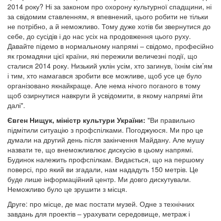
2014 року? Ні за законом про охорону культурної спадщини, ні
за свідомим ставленням, я впевнений, цього робити не тільки
не потрібно, а й неможливо. Тому дуже хотів би звернутися до
себе, до сусідів і до нас усіх на продовження цього руху.
Давайте підемо в нормальному напрямі – свідомо, професійно
як громадяни цієї країни, які пережили величезні події, що
сталися 2014 року. Низький уклін усім, хто загинув, їхнім сім’ям
і тим, хто намагався зробити все можливе, щоб усе це було
організовано якнайкраще. Але нема нічого поганого в тому
щоб озирнутися навкруги й усвідомити, в якому напрямі йти
далі".
Євген Нищук, міністр культури України:
"Ви правильно
підмітили ситуацію з профспілками. Погоджуюся. Ми про це
думали на другий день після закінчення Майдану. Але мушу
назвати те, що внеможливлює дискусію в цьому напрямі.
Будинок належить профспілкам. Видається, що на першому
поверсі, про який ви згадали, нам нададуть 150 метрів. Це
буде лише інформаційний центр. Ми довго дискутували.
Неможливо було це зрушити з місця.
Друге: про місце, де має постати музей. Одне з технічних
завдань для проектів – урахувати середовище, метраж і