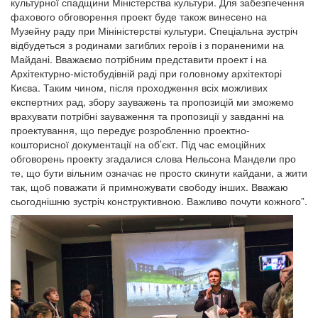
культурної спадщини Міністерства культури. Для забезпечення
фахового обговорення проект буде також винесено на
Музейну раду при Мініністерстві культури. Спеціальна зустріч
відбудеться з родинами загиблих героїв і з пораненими на
Майдані. Вважаємо потрібним представити проект і на
Архітектурно-містобудівній раді при головному архітекторі
Києва. Таким чином, після проходження всіх можливих
експертних рад, збору зауважень та пропозицій ми зможемо
врахувати потрібні зауваження та пропозиції у завданні на
проектування, що передує розробленню проектно-
кошторисної документації на об’єкт. Під час емоційних
обговорень проекту згадалися слова Нельсона Мандели про
те, що бути вільним означає не просто скинути кайдани, а жити
так, щоб поважати й примножувати свободу інших. Вважаю
сьогоднішню зустріч конструктивною. Важливо почути кожного”.