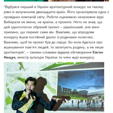
“Відбувся перший в Україні архітектурний конкурс на такому
рівні із залученням дванадцяти країн. Його організувала одна з
провідних компаній світу. Роботи оцінювало незалежне журі.
Вибирали не імена, не країни, а проекти. Ніхто не знав, що
цей одноголосно обраний проект – український, але мені
приємно, що переміг саме він. Важливо, що впродовж
конкурсу йшов постійний діалог із родичами полеглих.
Важливо, щоб їм проект був до серця. Бо коли йдеться про
вшанування пам’яті людей, то запитують родину, а не лише
архітекторів”, – такими словами відкрив обговорення
Євген
Нищук
,
міністр культури України та член журі конкурсу.