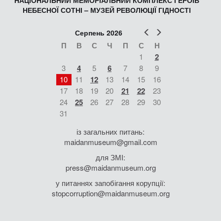
НЕБЕСНОЇ СОТНІ – МУЗЕЙ РЕВОЛЮЦІЇ ГІДНОСТІ
Попер
Наст
Серпень 2026
П
В
С
Ч
П
С
Н
1
2
3
4
5
6
7
8
9
10
11
12
13
14
15
16
17
18
19
20
21
22
23
24
25
26
27
28
29
30
31
із загальних питань:
maidanmuseum@gmail.com
для ЗМІ:
press@maidanmuseum.org
у питаннях запобігання корупції:
stopcorruption@maidanmuseum.org