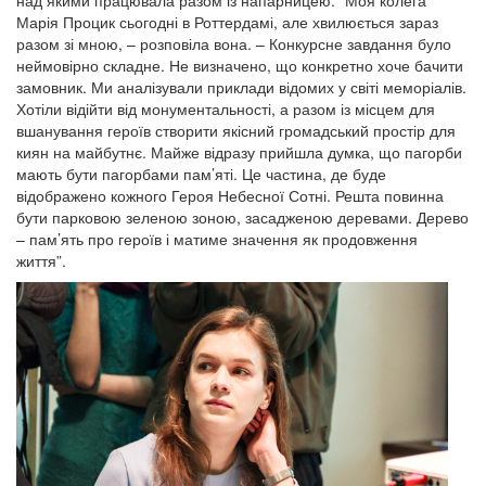
Марія Процик сьогодні в Роттердамі, але хвилюється зараз
разом зі мною, – розповіла вона. – Конкурсне завдання було
неймовірно складне. Не визначено, що конкретно хоче бачити
замовник. Ми аналізували приклади відомих у світі меморіалів.
Хотіли відійти від монументальності, а разом із місцем для
вшанування героїв створити якісний громадський простір для
киян на майбутнє. Майже відразу прийшла думка, що пагорби
мають бути пагорбами пам’яті. Це частина, де буде
відображено кожного Героя Небесної Сотні. Решта повинна
бути парковою зеленою зоною, засадженою деревами. Дерево
– пам’ять про героїв і матиме значення як продовження
життя”.