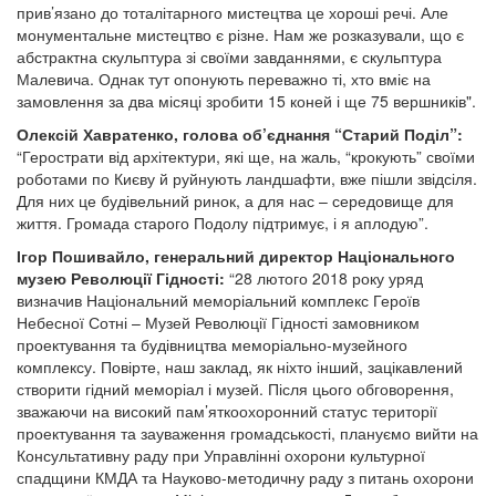
прив’язано до тоталітарного мистецтва це хороші речі. Але
монументальне мистецтво є різне. Нам же розказували, що є
абстрактна скульптура зі своїми завданнями, є скульптура
Малевича. Однак тут опонують переважно ті, хто вміє на
замовлення за два місяці зробити 15 коней і ще 75 вершників".
Олексій Хавратенко, голова об’єднання “Старий Поділ”:
“Герострати від архітектури, які ще, на жаль, “крокують” своїми
роботами по Києву й руйнують ландшафти, вже пішли звідсіля.
Для них це будівельний ринок, а для нас – середовище для
життя. Громада старого Подолу підтримує, і я аплодую”.
Ігор Пошивайло, генеральний директор Національного
музею Революції Гідності:
“28 лютого 2018 року уряд
визначив Національний меморіальний комплекс Героїв
Небесної Сотні – Музей Революції Гідності замовником
проектування та будівництва меморіально-музейного
комплексу. Повірте, наш заклад, як ніхто інший, зацікавлений
створити гідний меморіал і музей. Після цього обговорення,
зважаючи на високий пам’яткоохоронний статус території
проектування та зауваження громадськості, плануємо вийти на
Консультативну раду при Управлінні охорони культурної
спадщини КМДА та Науково-методичну раду з питань охорони