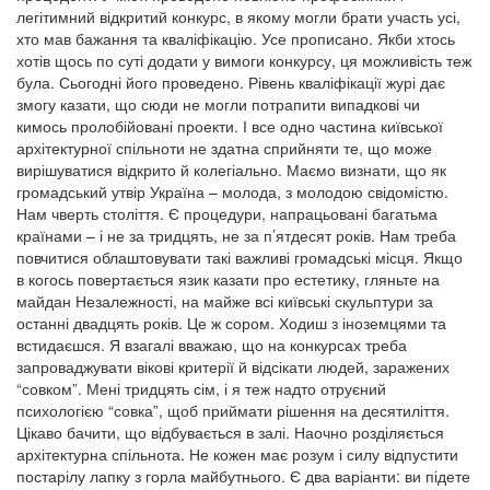
легітимний відкритий конкурс, в якому могли брати участь усі,
хто мав бажання та кваліфікацію. Усе прописано. Якби хтось
хотів щось по суті додати у вимоги конкурсу, ця можливість теж
була. Сьогодні його проведено. Рівень кваліфікації журі дає
змогу казати, що сюди не могли потрапити випадкові чи
кимось пролобійовані проекти. І все одно частина київської
архітектурної спільноти не здатна сприйняти те, що може
вирішуватися відкрито й колегіально. Маємо визнати, що як
громадський утвір Україна – молода, з молодою свідомістю.
Нам чверть століття. Є процедури, напрацьовані багатьма
країнами – і не за тридцять, не за п’ятдесят років. Нам треба
повчитися облаштовувати такі важливі громадські місця. Якщо
в когось повертається язик казати про естетику, гляньте на
майдан Незалежності, на майже всі київські скульптури за
останні двадцять років. Це ж сором. Ходиш з іноземцями та
встидаєшся. Я взагалі вважаю, що на конкурсах треба
запроваджувати вікові критерії й відсікати людей, заражених
“совком”. Мені тридцять сім, і я теж надто отруєний
психологією “совка”, щоб приймати рішення на десятиліття.
Цікаво бачити, що відбувається в залі. Наочно розділяється
архітектурна спільнота. Не кожен має розум і силу відпустити
постарілу лапку з горла майбутнього. Є два варіанти: ви підете