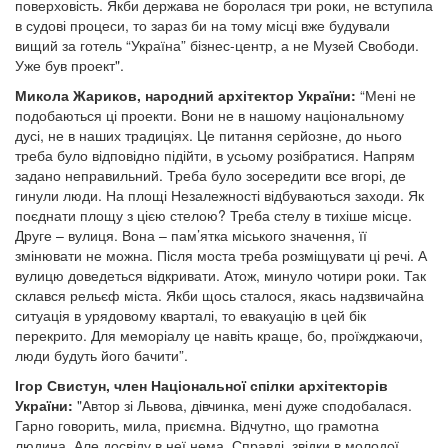
поверховість. Якби держава не боролася три роки, не вступила
в судові процеси, то зараз би на тому місці вже будували
вищий за готель “Україна” бізнес-центр, а не Музей Свободи.
Уже був проект".
Микола Жариков, народний архітектор України:
“Мені не
подобаються ці проекти. Вони не в нашому національному
дусі, не в наших традиціях. Це питання серйозне, до нього
треба було відповідно підійти, в усьому розібратися. Напрям
задано неправильний. Треба було зосередити все вгорі, де
гинули люди. На площі Незалежності відбуваються заходи. Як
поєднати площу з цією стелою? Треба стелу в тихіше місце.
Друге – вулиця. Вона – пам’ятка міського значення, її
змінювати не можна. Після моста треба розміщувати ці речі. А
вулицю доведеться відкривати. Атож, минуло чотири роки. Так
склався рельєф міста. Якби щось сталося, якась надзвичайна
ситуація в урядовому кварталі, то евакуацію в цей бік
перекрито. Для меморіалу це навіть краще, бо, проїжджаючи,
люди будуть його бачити”.
Ігор Свистун, член Національної спілки архітекторів
України:
"Автор зі Львова, дівчинка, мені дуже сподобалася.
Гарно говорить, мила, приємна. Відчутно, що грамотна
людина. Але досвіду в неї нема. Справді, звідки в молодої