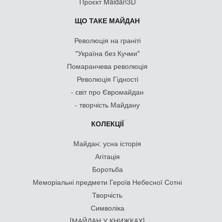
Проєкт Maidan3D
ЩО ТАКЕ МАЙДАН
Революція на граніті
"Україна без Кучми"
Помаранчева революція
Революція Гідності
- світ про Євромайдан
- творчість Майдану
КОЛЕКЦІЇ
Майдан: усна історія
Агітація
Боротьба
Меморіальні предмети Героїв Небесної Сотні
Творчість
Символіка
[МАЙДАН У КНИЖКАХ]