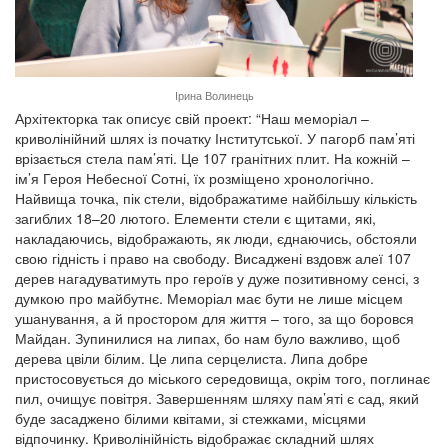
Ірина Волинець
Архітекторка так описує свій проект: “Наш меморіал –
криволінійний шлях із початку Інститутської. У пагорб пам’яті
врізається стела пам’яті. Це 107 гранітних плит. На кожній –
ім’я Героя Небесної Сотні, їх розміщено хронологічно.
Найвища точка, пік стели, відображатиме найбільшу кількість
загиблих 18–20 лютого. Елементи стели є щитами, які,
накладаючись, відображають, як люди, єднаючись, обстояли
свою гідність і право на свободу. Висаджені вздовж алеї 107
дерев нагадуватимуть про героїв у дуже позитивному сенсі, з
думкою про майбутнє. Меморіал має бути не лише місцем
ушанування, а й простором для життя – того, за що боровся
Майдан. Зупинилися на липах, бо нам було важливо, щоб
дерева цвіли білим. Це липа серцелиста. Липа добре
пристосовується до міського середовища, окрім того, поглинає
пил, очищує повітря. Завершенням шляху пам’яті є сад, який
буде засаджено білими квітами, зі стежками, місцями
відпочинку. Криволінійність відображає складний шлях