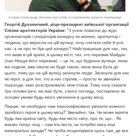
Історик Олександр Зінченко виступив зі схваленням проекту-переможця
Георгій Духовичний, віце-президент київської організації
Спілки архітекторів України:
"З усією повагою до журі,
організаторів і операторів конкурсу як киянин, архітектор і
людина, що виросла на цій вулиці, хочу спитати себе й усіх
нас: а чи про те був цей конкурс? Найстрашніше для нас, тих,
хто живе в цій країні, в цьому місті, тих, хто пережив Майдан
(пан Нищук його пережив), – це те, що буденна вулиця, якою
ми ходили, вже ніколи не буде такою, якою вона була до
цього, тому що на цій вулиці загинули люди. Загинули для нас
як герої, а для тих, хто в них стріляв, – просто як звичайні
пішоходи, яких розстрілювали, мов птахів. Тому хочу сказати
три головні речі, які має бути, з мого погляду, поставлено як
основні умови будь-якого увічнення в цьому місці.
Перше: чи необхідно нам персоніфіковано увічнити кожного
загиблого героя в цьому місці? Звичайно, так. Чи може мріяти
будь-яка країна світу, будь-яке місто світу, про те, що... Як
маємо ґеніус лоці – пам’ять міста, чи потрібні якісь інші
меморіальні заходи? Чи треба інсценізувати щось там, де все