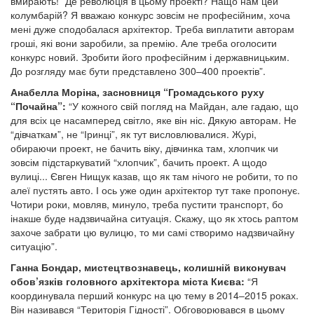
вмирають!” Де революція в цьому проекті? Нащо нам цей
колумбарій? Я вважаю конкурс зовсім не професійним, хоча
мені дуже сподобалася архітектор. Треба виплатити авторам
гроші, які вони заробили, за премію. Але треба оголосити
конкурс новий. Зробити його професійним і державницьким.
До розгляду має бути представлено 300–400 проектів”.
Анабелла Моріна, засновниця “Громадського руху
“Почайна”:
“У кожного свій погляд на Майдан, але гадаю, що
для всіх це насамперед світло, яке він ніс. Дякую авторам. Не
“дівчаткам”, не “Іринці”, як тут висловлювалися. Журі,
обираючи проект, не бачить віку, дівчинка там, хлопчик чи
зовсім підстаркуватий “хлопчик”, бачить проект. А щодо
вулиці... Євген Нищук казав, що як там нічого не робити, то по
алеї пустять авто. І ось уже один архітектор тут таке пропонує.
Чотири роки, мовляв, минуло, треба пустити транспорт, бо
інакше буде надзвичайна ситуація. Скажу, що як хтось раптом
захоче забрати цю вулицю, то ми самі створимо надзвичайну
ситуацію”.
Ганна Бондар, мистецтвознавець, колишній виконувач
обов’язків головного архітектора міста Києва:
“Я
координувала перший конкурс на цю тему в 2014–2015 роках.
Він називався “Територія Гідності”. Обговорювався в цьому