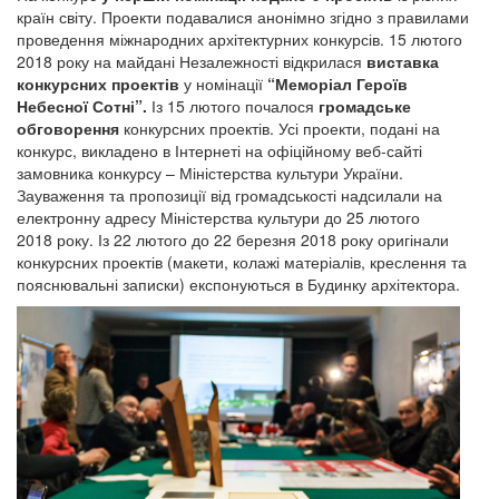
країн світу. Проекти подавалися анонімно згідно з правилами
проведення міжнародних архітектурних конкурсів. 15 лютого
2018 року на майдані Незалежності відкрилася
виставка
конкурсних проектів
у номінації
“
Меморіал Героїв
Небесної Сотні
”
.
Із 15 лютого почалося
громадське
обговорення
конкурсних проектів. Усі проекти, подані на
конкурс, викладено в Інтернеті на офіційному веб-сайті
замовника конк
урсу – Міністерства культури України.
Зауваження та пропозиції від громадськості надсилали на
електронну адресу Міністерства культури до 25 лютого
2018 року. Із 22 лютого до 22 березня 2018 року оригінали
конкурсних проектів (макети, колажі матеріалів, креслення та
пояснювальні записки) експонуються в Будинку архітектора.