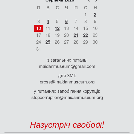
П
В
С
Ч
П
С
Н
1
2
3
4
5
6
7
8
9
10
11
12
13
14
15
16
17
18
19
20
21
22
23
24
25
26
27
28
29
30
31
із загальних питань:
maidanmuseum@gmail.com
для ЗМІ:
press@maidanmuseum.org
у питаннях запобігання корупції:
stopcorruption@maidanmuseum.org
Назустріч свободі!