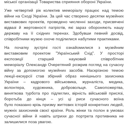
міської організації Товариства сприяння обороні України.
Уже четвертий рік колектив меморіалу працює над темою
війни на Сході України. За цей час створено десятки музейних
виставкових проектів, проведено численні заходи, присвячені
відвазі й жертовності патріотів, які зараз обороняють нашу
державу на її східних теренах. Здобувши певний досвід,
співробітники музею охоче поділилися набутими практиками.
На початку зустрічі гості ознайомилися з музейним
виставковим проектом "Український Схід". У просторі
експозиції старший науковий співробітник
меморіалу Олександр Очеретяний розкрив погляд на сучасну
війну за допомогою музейних засобів. Наскрізною темою
лекції-екскурсії став збірний образ нинішнього захисника
України – кадрового військовика, журналіста, медика,
волонтера, художника, добровольця. Самопожертва,
виняткова турбота про підлеглих, вірність військовій присязі,
боротьба до кінця – усі ці риси сучасного воїна
було показано крізь призму життєвих історій конкретних людей,
мужніх захисників своєї країни. Роль жінки та полон в умовах
сучасної війни й навіть штрихи до портрета противника не
залишилися поза увагою.