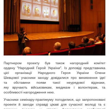
Партнером проекту був також нагородний комітет
ордену "Народний Герой України". Із доповіді представника
цієї організації Народного Героя України Олени
Шевцової учасники заходу довідалися про виникнення ідеї
та обставини появи такої неурядової відзнаки,
яку вручають військовикам, медикам і волонтерам, та
особливості нагородження нею.
Учасники семінару-практикуму погодилися, що запропоновані
проекти й заходи справді цікаві для сучасної молоді та є