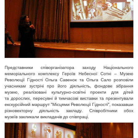
Представники співорганізатора заходу Національного
меморіального комплексу Героїв Небесної Сотні – Музею
Революції Гідності Ольга Савенок та Ольга Сало розповіли
учасникам зустрічі про його діяльність, фондове зібрання
музею, реалізовані культурно-освітні проекти для дітей
та дорослих, пересувні й тимчасові виставки та презентували
екскурсійний маршрут "Місцями Революції Гідності", показавши
різновекторну діяльність закладу. Співробітники обох
музеїв закликали викладачів до співпраці.