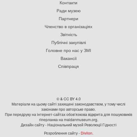
Контакти
Ради музею
Партнери
Членство в організаціях
Звітність
Публічні закупівлі
Головне про нас у ЗМІ
Вакансії
Співпраця
© & CC BY 4.0
Матеріали на цьому сайті захищені законодавством, у тому числі
законами про авторське право.
При передруку на iнтернет-сайтах обов’язкова відкрита для пошуковиків
гiперланка на maidanmuseum.org.
Дизайн сайту - Національний музей Революції Гідності
Розроблення сайту -
Divilon
.