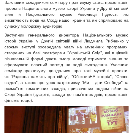
Важливим складником семінару-практикуму стала презентація
проектів Національного музею історії України у Другій світовій
війні й Національного музею Революції Гідності, які
висвітлюють події на Сході нашої країни та які спрямовано на
сучасну молодіжну аудиторію.
Заступник генерального директора Національного музею
історії України у Другій світовій війні Людмила Рибченко у
своєму виступі зосередила увагу на музейних програмах,
створених на базі платформи "Українській Схід", які в цікавій
пізнавальній формі дають змогу молоді отримати знання та
сформувати власний погляд на події сьогодення. Учасники
семінару-практикуму довідалися про такі музейні проекти,
як "Родинна пам’ять про війну", "Об’єктивНА історія", "Слово
свідка", а також про урок патріотизму "Ми – діти Свободи" та
розмаїття тематичних заходів, присвячених подіям війни на
Сході України (зустрічі, заходи до пам’ятних днів, презентація
фільмів тощо).