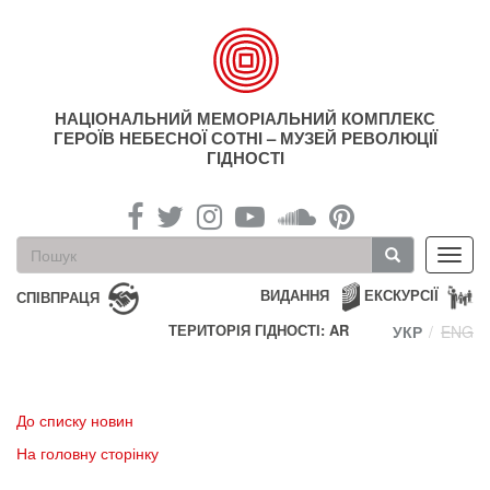
Перейти
до
основного
матеріалу
НАЦІОНАЛЬНИЙ МЕМОРІАЛЬНИЙ КОМПЛЕКС
ГЕРОЇВ НЕБЕСНОЇ СОТНІ – МУЗЕЙ РЕВОЛЮЦІЇ
ГІДНОСТІ
Пошукова
Toggl
форма
navig
Пошук
ВИДАННЯ
ЕКСКУРСІЇ
СПІВПРАЦЯ
ТЕРИТОРІЯ ГІДНОСТІ: AR
УКР
ENG
До списку новин
На головну сторінку