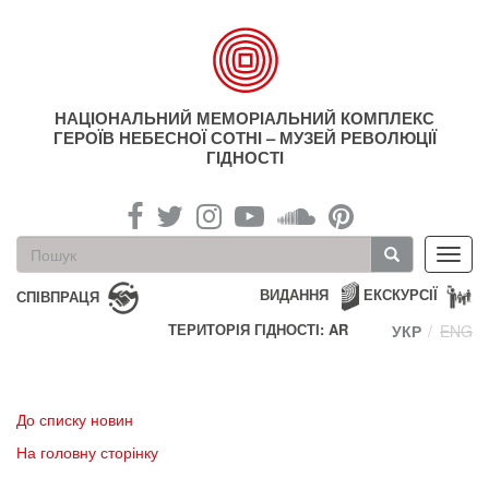
Перейти
до
основного
матеріалу
НАЦІОНАЛЬНИЙ МЕМОРІАЛЬНИЙ КОМПЛЕКС
ГЕРОЇВ НЕБЕСНОЇ СОТНІ – МУЗЕЙ РЕВОЛЮЦІЇ
ГІДНОСТІ
Пошукова
Toggl
форма
navig
Пошук
ВИДАННЯ
ЕКСКУРСІЇ
СПІВПРАЦЯ
ТЕРИТОРІЯ ГІДНОСТІ: AR
УКР
ENG
До списку новин
На головну сторінку