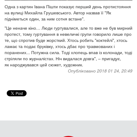
Одна з картин Івана Пішти показує перший день протистояння
на вулиці Михайла Грушевського. Автор назвав її "Як
підніметься один, за ним сотня встане".
"Це неначе кіно… Люди гуртувалися, але то вже не був мирний
протест, тому гуртування в невеличкі групи говорило лише про
те, що спротив буде жорсткий. Хтось робить "коктейлі", хтось
ламає та подає бруківку, хтось дбає про травмованих і
поранених... Потужна сила. Тоді хлопець впав із колонади, тоді
стріляли по журналістах. Ніч видалася довга", – пригадує,
як народжувався цей сюжет, художник.
Опубліковано 2018 01 24, 20:49