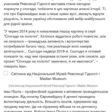
учасників Революції Гідності виставка стане нагодою
поринути у спогади, побачити в цих картинах власні історії. Ті,
хто про Євромайдан знає з лише чужих вуст, зможуть відчути
рішучість, із якою українці обстоювали свій вибір майбутнього
для рідної країни.
"У червні 2014 року я намалював першу картину із серії
"Cпогади на полотні". Хотілося віддатися роботі повністю, але
не склалося – громадська активність і волонтерство
потребували багато часу, тож реалізація моїх намірів
затягнулася… Сьогодні надворі 2018-й. Сьогодні я готовий
показати те, над чим працював останні роки, але сказати, що
проект "Cпогади на полотні" закінчено, я не кваплюся", –
говорить Іван.
Світлина від Національний Музей Революції Гідності • Maidan Museum.
Іван Пішта – професійний художник з активною громадянською
позицією. Від початку Євромайдану й донині провадить
волонтерську діяльність. Більшість коштів, одержаних від
продажу картин, іде на підтримку війська та на допомогу
нужденним дітям. Роботи Івана Пішти є у приватних колекціях