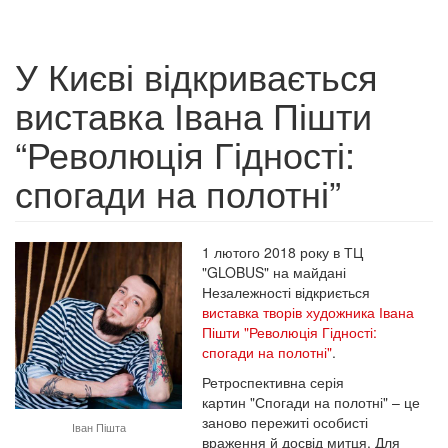
У Києві відкривається
виставка Івана Пішти
“Революція Гідності:
спогади на полотні”
1 лютого 2018 року в ТЦ
"GLOBUS" на майдані
Незалежності відкриється
виставка творів художника Івана
Пішти "Революція Гідності:
спогади на полотні"
.
Ретроспективна серія
картин "Спогади на полотні" – це
заново пережиті особисті
Іван Пішта
враження й досвід митця. Для