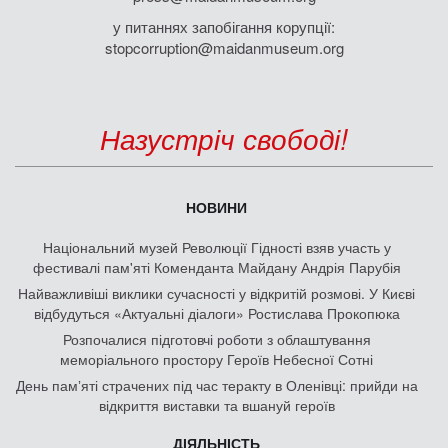
у питаннях запобігання корупції:
stopcorruption@maidanmuseum.org
Назустріч свободі!
НОВИНИ
Національний музей Революції Гідності взяв участь у
фестивалі пам'яті Коменданта Майдану Андрія Парубія
Найважливіші виклики сучасності у відкритій розмові. У Києві
відбудуться «Актуальні діалоги» Ростислава Прокопюка
Розпочалися підготовчі роботи з облаштування
меморіального простору Героїв Небесної Сотні
День памʼяті страчених під час теракту в Оленівці: прийди на
відкриття виставки та вшануй героїв
ДІЯЛЬНІСТЬ