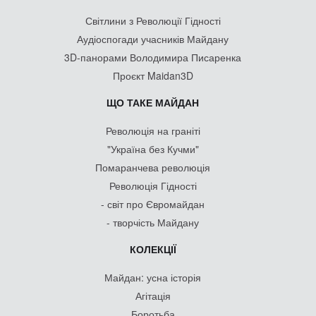
Світлини з Революції Гідності
Аудіоспогади учасників Майдану
3D-панорами Володимира Писаренка
Проєкт Maidan3D
ЩО ТАКЕ МАЙДАН
Революція на граніті
"Україна без Кучми"
Помаранчева революція
Революція Гідності
- світ про Євромайдан
- творчість Майдану
КОЛЕКЦІЇ
Майдан: усна історія
Агітація
Боротьба