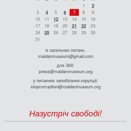
1
2
3
4
5
6
7
8
9
10
11
12
13
14
15
16
17
18
19
20
21
22
23
24
25
26
27
28
29
30
31
із загальних питань:
maidanmuseum@gmail.com
для ЗМІ:
press@maidanmuseum.org
у питаннях запобігання корупції:
stopcorruption@maidanmuseum.org
Назустріч свободі!