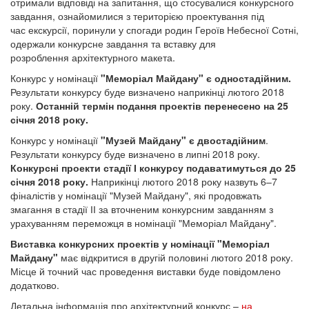
отримали відповіді на запитання, що стосувалися конкурсного
завдання, ознайомилися з територією проектування під
час екскурсії, поринули у спогади родин Героїв Небесної Сотні,
одержали конкурсне завдання та вставку для
розроблення архітектурного макета.
Конкурс у номінації
"Меморіал Майдану" є одностадійним.
Результати конкурсу буде визначено наприкінці лютого 2018
року.
Останній термін подання проектів перенесено на 25
січня 2018 року.
Конкурс у номінації
"Музей Майдану" є двостадійним
.
Результати конкурсу буде визначено в липні 2018 року.
Конкурсні проекти стадії І конкурсу подаватимуться до 25
січня 2018 року.
Наприкінці лютого 2018 року назвуть 6–7
фіналістів у номінації "Музей Майдану", які продовжать
змагання в стадії ІІ за вточненим конкурсним завданням з
урахуванням переможця в номінації "Меморіал Майдану".
Виставка конкурсних проектів у номінації "Меморіал
Майдану"
має відкритися в другій половині лютого 2018 року.
Місце й точний час проведення виставки буде повідомлено
додатково.
Детальна інформація про архітектурний конкурс –
на