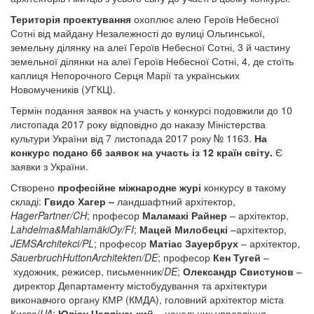
Територія проектування
охоплює алею Героїв Небесної
Сотні від майдану Незалежності до вулиці Ольгинської,
земельну ділянку на алеї Героїв Небесної Сотні, 3 й частину
земельної ділянки на алеї Героїв Небесної Сотні, 4, де стоїть
каплиця Непорочного Серця Марії та українських
Новомучеників (УГКЦ).
Термін подання заявок на участь у конкурсі подовжили до 10
листопада 2017 року відповідно до наказу Міністерства
культури України від 7 листопада 2017 року № 1163.
На
конкурс подано 66 заявок на участь із 12 країн світу.
Є
заявки з України.
Створено
професійне міжнародне журі
конкурсу в такому
складі:
Гвидо Хагер –
ландшафтний архітектор,
HagerPartner/CH
; професор
Маламакі Райнер
– архітектор,
Lahdelma&MahlamäkiOy/FI
;
Мацей Милобецкі
–архітектор,
JEMSArchitekci/PL
; професор
Матіас Зауербрух
– архітектор,
SauerbruchHuttonArchitekten/DE
; професор
Кен Тугей
–
художник, режисер, письменник/
DE
;
Олександр Свистунов
–
директор Департаменту містобудування та архітектури
виконавчого органу КМР (КМДА), головний архітектор міста
Києва/
UA
;
Юліан Чаплінський –
начальник управління