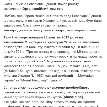
Сотні – Музею Революції Гідності" почав роботу
зазначений
Організаційний комітет.
Пам’ять про Героїв Небесної Сотні та події Революції Гідності,
що сколихнули не тільки Україну, а й увесь світ, має бути гідно
вшановано. Саме тому вирішили провести
міжнародний архітектурний конкурс,
який наразі триває.
Такий конкурс почався 23 жовтня 2017 року на
замовлення Міністерства культури України
на виконання
розпорядження Кабінету Міністрів України від 19 липня 2017
року № 501-р "Про організацію та проведення Міжнародного
відкритого архітектурного конкурсу проектів на кращу проектну
пропозицію щодо об’єкта "Національний меморіальний
комплекс Героїв Небесної Сотні – Музей Революції Гідності"
(м. Київ)". Конкурс, оголошений згідно з наказом Міністерства
культури України № 1087, має
дві номінації
– “Меморіал
Героїв” та “Музей Революції Гідності”.
За тендерною процедурою
визначено професійного
організатора
конкурсу – всесвітньовідоме бюро з організації
міжнародних архітектурних конкурсів
[
phase eins
].
,
яке здійснює всю організаційну роботу та залучає відомих
архітекторів і митців з усього світу до участі в цьому конкурсі.