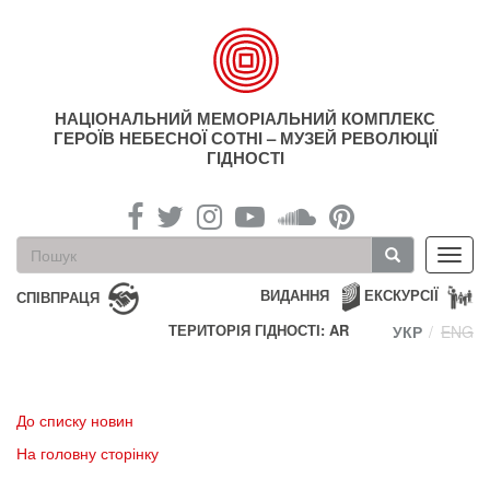
Перейти
до
основного
матеріалу
НАЦІОНАЛЬНИЙ МЕМОРІАЛЬНИЙ КОМПЛЕКС
ГЕРОЇВ НЕБЕСНОЇ СОТНІ – МУЗЕЙ РЕВОЛЮЦІЇ
ГІДНОСТІ
Пошукова
Toggl
форма
navig
Пошук
ВИДАННЯ
ЕКСКУРСІЇ
СПІВПРАЦЯ
ТЕРИТОРІЯ ГІДНОСТІ: AR
УКР
ENG
До списку новин
На головну сторінку