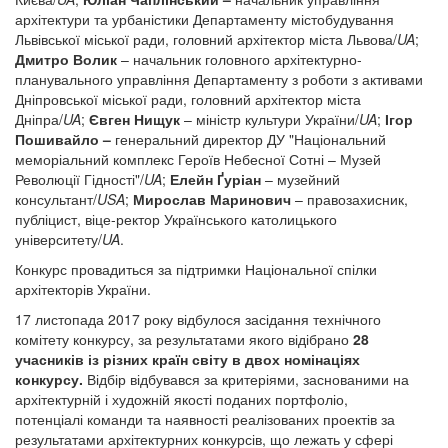
архітектури та урбаністики Департаменту містобудування
Львівської міської ради, головний архітектор міста Львова/
UA
;
Дмитро Волик
– начальник головного архітектурно-
планувального управління Департаменту з роботи з активами
Дніпровської міської ради, головний архітектор міста
Дніпра/
UA
;
Євген Нищук
– міністр культури України/
UA
;
Ігор
Пошивайло –
генеральний директор ДУ "Національний
меморіальний комплекс Героїв Небесної Сотні – Музей
Революції Гідності"/
UA
;
Елейн Ґуріан
– музейний
консультант/
USA
;
Мирослав Маринович
– правозахисник,
публіцист, віце-ректор Українського католицького
університету/
UA
.
Конкурс провадиться за підтримки Національної спілки
архітекторів України.
17 листопада 2017 року відбулося засідання технічного
комітету конкурсу, за результатами якого відібрано
28
учасників із різних країн світу в двох номінаціях
конкурсу.
Відбір відбувався за критеріями, заснованими на
архітектурній і художній якості поданих портфоліо,
потенціалі команди та наявності реалізованих проектів за
результатами архітектурних конкурсів, що лежать у сфері