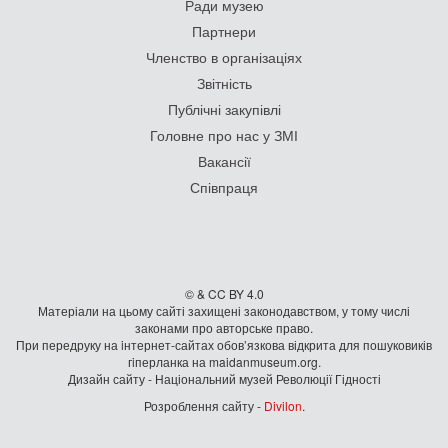
Ради музею
Партнери
Членство в організаціях
Звітність
Публічні закупівлі
Головне про нас у ЗМІ
Вакансії
Співпраця
© & CC BY 4.0
Матеріали на цьому сайті захищені законодавством, у тому числі
законами про авторське право.
При передруку на iнтернет-сайтах обов’язкова відкрита для пошуковиків
гiперланка на maidanmuseum.org.
Дизайн сайту - Національний музей Революції Гідності
Розроблення сайту -
Divilon
.