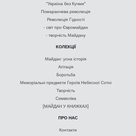
"Україна без Кучми"
Помаранчева революція
Революція Гідності
- світ про Євромайдан
- творчість Майдану
КОЛЕКЦІЇ
Майдан: усна історія
Агітація
Боротьба
Меморіальні предмети Героїв Небесної Сотні
Творчість
Символіка
[МАЙДАН У КНИЖКАХ]
ПРО НАС
Контакти