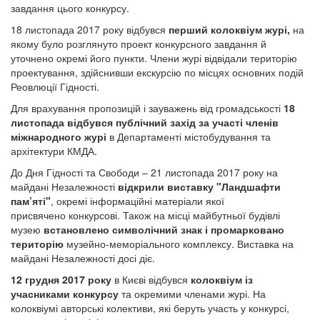
завдання цього конкурсу.
18 листопада 2017 року відбувся
перший колоквіум журі,
на
якому було розглянуто проект конкурсного завдання й
уточнено окремі його пункти. Члени журі відвідали територію
проектування, здійснивши екскурсію по місцях основних подій
Реовлюції Гідності.
Для врахування пропозицій і зауважень від громадськості
18
листопада відбувся публічний захід за участі членів
міжнародного журі
в Департаменті містобудування та
архітектури КМДА.
До Дня Гідності та Свободи – 21 листопада 2017 року на
майдані Незалежності
відкрили виставку "Ландшафти
пам’яті"
, окремі інформаційні матеріали якої
присвячено конкурсові. Також на місці майбутньої будівлі
музею
встановлено символічний знак і промарковано
територію
музейно-меморіального комплексу. Виставка на
майдані Незалежності досі діє.
12 грудня 2017 року
в Києві відбувся
колоквіум із
учасниками конкурсу
та окремими членами журі. На
колоквіумі авторські колективи, які беруть участь у конкурсі,