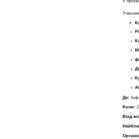
У програ
Учасник
К
Р
К
М
ф
Д
К
А
Де:
 Інф
Коли: 
1
Вхід в
Найбли
Органі