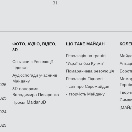
31
ФОТО, АУДІО, ВІДЕО,
ЩО ТАКЕ МАЙДАН
КОЛЕК
3D
Революція на граніті
Майдан
Світлини з Революції
"Україна без Кучми"
Агітац
Гідності
Помаранчева революція
Борот
Аудіоспогади учасників
Революція Гідності
Мемор
Майдану
2026
Героїв
- світ про Євромайдан
3D-панорами
Творчі
- творчість Майдану
Володимира Писаренка
2025
Симво
Проєкт Maidan3D
[МАЙД
2024
2023