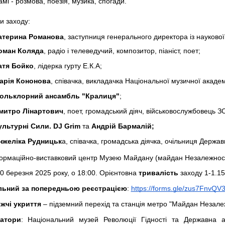
мі - розмова, поезія, музика, спогади.
и заходу:
атерина Романова
, заступниця генерального директора із науково
оман Коляда
, радіо і телеведучий, композитор, піаніст, поет;
атя Бойко
, лідерка гурту Е.К.А;
арія Кононова
, співачка, викладачка Національної музичної академ
ольклорний ансамбль "Кралиця"
;
митро Лінартович
, поет, громадський діяч, військовослужбовець З
ультурні Сили. DJ Grim
та
Андрій Бармалій;
нжеліка Рудницьк
а, співачка, громадська діячка, очільниця Державн
ормаційно-виставковий центр Музею Майдану (майдан Незалежності,
0 березня 2025 року,
о 18:00. Орієнтовна 
тривалість
 заходу 1-1.15
ільний за попередньою реєстрацією
: 
https://forms.gle/zus7Fnv
жчі укриття 
– підземний перехід та станція метро "Майдан Незалеж
затори
: Національний музей Революції Гідності та Державна аг