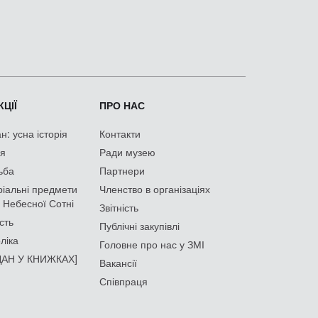
ЦІЇ
ПРО НАС
: усна історія
Контакти
ія
Ради музею
ьба
Партнери
іальні предмети
Членство в організаціях
 Небесної Сотні
Звітність
сть
Публічні закупівлі
ліка
Головне про нас у ЗМІ
АН У КНИЖКАХ]
Вакансії
Співпраця