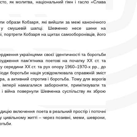
то, як молитва, національний гімн і гасло «Слава 
ли образи Кобзаря, які вийшли за межі канонічного 
 у смушевій шапці. Шевченко несе шини на 
, портрети Кобзаря на щитах самооборонівців, його 
рдження українцями своєї ідентичності та боротьби 
рудження пам’ятника поетові на початку ХХ ст. та 
 середини ХХ ст. та рух опору 1960–1970-х рр., до 
ріоди боротьби нація усвідомлювала справжній зміст 
, а активний спротив і боротьба. Тому для ворогів 
імперії намагалися забороняти, примітизувати та 
і війна повернули Шевченка суспільству як зброю 
адицію включення поета в реальний простір і поточні 
 у цивільному житті – через позивні, меми, шеврони, 
отьби.