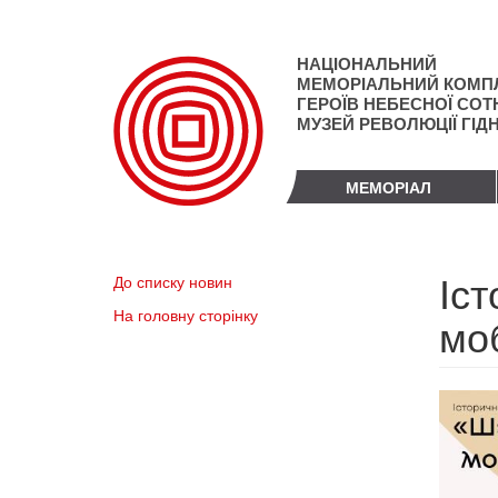
Перейти
до
основного
НАЦІОНАЛЬНИЙ
матеріалу
МЕМОРІАЛЬНИЙ КОМП
ГЕРОЇВ НЕБЕСНОЇ СОТН
МУЗЕЙ РЕВОЛЮЦІЇ ГІД
МЕМОРІАЛ
Іс
До списку новин
На головну сторінку
мо