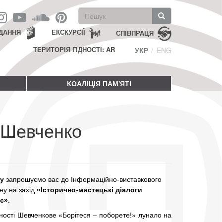
Пошукова
форма
Пошук
ДАННЯ
ЕКСКУРСІЇ
СПІВПРАЦЯ
ТЕРИТОРІЯ ГІДНОСТІ: AR
УКР
ENG
КОАЛІЦІЯ ПАМ'ЯТІ
 «Шевченко
у
запрошуємо вас до Інформаційно-виставкового
у на захід
«Історично-мистецькі діалоги
є».
дності Шевченкове «Борітеся – поборете!» лунало на 