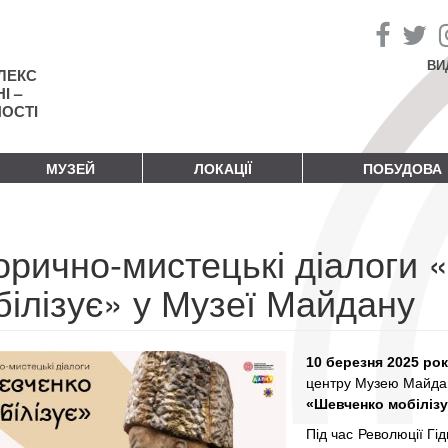
ВИ
ЛЕКС
І –
НОСТІ
МУЗЕЙ
ЛОКАЦІЇ
ПОБУДОВА
торично-мистецькі діалоги
білізує» у Музеї Майдану
10 березня 2025 рок
центру Музею Майдан
«Шевченко мобілізу
Під час Революції Гі