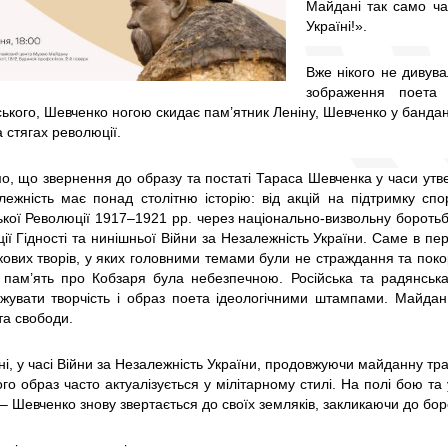
Майдані так само час
Україні!».
Вже нікого не дивува
зображення поета
ького, Шевченко ногою скидає пам’ятник Леніну, Шевченко у бандані
а стягах революції.
о, що звернення до образу та постаті Тараса Шевченка у часи утве
лежність має понад столітню історію: від акцій на підтримку спо
ької Революції 1917–1921 рр. через національно-визвольну боротьбу
ії Гідності та нинішньої Війни за Незалежність України. Саме в пе
ових творів, у яких головними темами були не страждання та покора
 пам’ять про Кобзаря була небезпечною. Російська та радянська 
жувати творчість і образ поета ідеологічними штампами. Майдан 
та свободи.
дні, у часі Війни за Незалежність України, продовжуючи майданну тр
його образ часто актуалізується у мілітарному стилі. На полі бою та
– Шевченко знову звертається до своїх земляків, закликаючи до бор