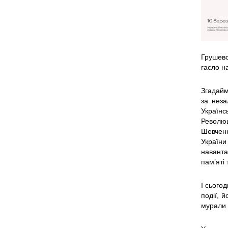
Грушевс
гасло н
Згадайм
за неза
Українс
Революц
Шевченк
України
наванта
пам’яті 
І сього
події, 
мурали 