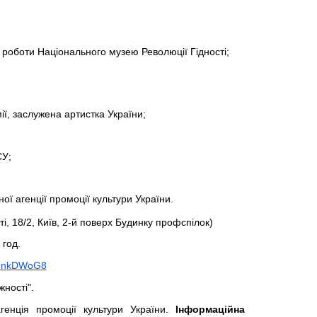
ї роботи Національного музею Революції Гідності;
ії, заслужена артистка України;
СУ;
ої агенції промоції культури України.
 18/2, Київ, 2-й поверх Будинку профспілок)
 год.
QV3nkDWoG8
ності".
енція промоції культури України.
 Інформаційна 