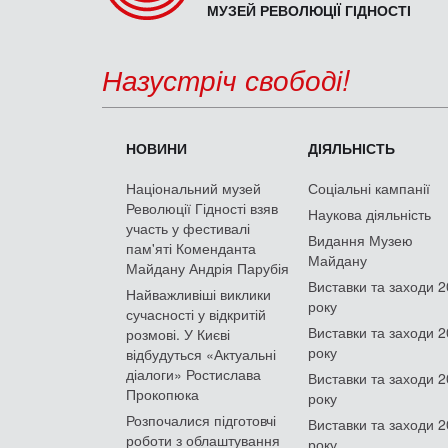
МУЗЕЙ РЕВОЛЮЦІЇ ГІДНОСТІ
Назустріч свободі!
НОВИНИ
ДІЯЛЬНІСТЬ
Національний музей
Соціальні кампанії
Революції Гідності взяв
Наукова діяльність
участь у фестивалі
Видання Музею
пам'яті Коменданта
Майдану
Майдану Андрія Парубія
Виставки та заходи 
Найважливіші виклики
року
сучасності у відкритій
Виставки та заходи 
розмові. У Києві
року
відбудуться «Актуальні
діалоги» Ростислава
Виставки та заходи 
Прокопюка
року
Розпочалися підготовчі
Виставки та заходи 
роботи з облаштування
року