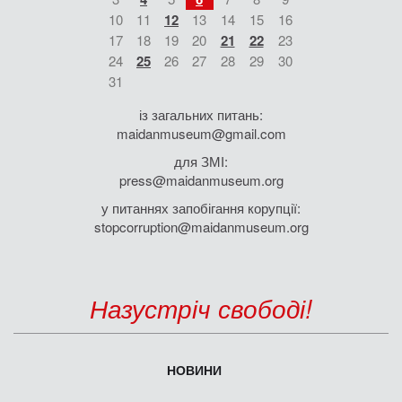
10
11
12
13
14
15
16
17
18
19
20
21
22
23
24
25
26
27
28
29
30
31
із загальних питань:
maidanmuseum@gmail.com
для ЗМІ:
press@maidanmuseum.org
у питаннях запобігання корупції:
stopcorruption@maidanmuseum.org
Назустріч свободі!
НОВИНИ