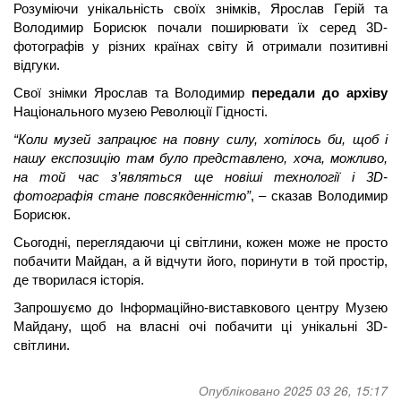
Розуміючи унікальність своїх знімків, Ярослав Герій та 
Володимир Борисюк почали поширювати їх серед 3D-
фотографів у різних країнах світу й отримали позитивні 
відгуки. 
Свої знімки Ярослав та Володимир 
передали до архіву
Національного музею Революції Гідності.
“Коли музей запрацює на повну силу, хотілось би, щоб і 
нашу експозицію там було представлено, хоча, можливо, 
на той час з’являться ще новіші технології і 3D-
фотографія стане повсякденністю”
, – сказав Володимир 
Борисюк.
Сьогодні, переглядаючи ці світлини, кожен може не просто 
побачити Майдан, а й відчути його, поринути в той простір, 
де творилася історія.
Запрошуємо до Інформаційно-виставкового центру Музею 
Майдану, щоб на власні очі побачити ці унікальні 3D-
світлини.
Опубліковано 2025 03 26, 15:17