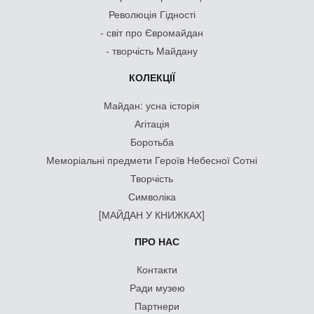
Революція Гідності
- світ про Євромайдан
- творчість Майдану
КОЛЕКЦІЇ
Майдан: усна історія
Агітація
Боротьба
Меморіальні предмети Героїв Небесної Сотні
Творчість
Символіка
[МАЙДАН У КНИЖКАХ]
ПРО НАС
Контакти
Ради музею
Партнери