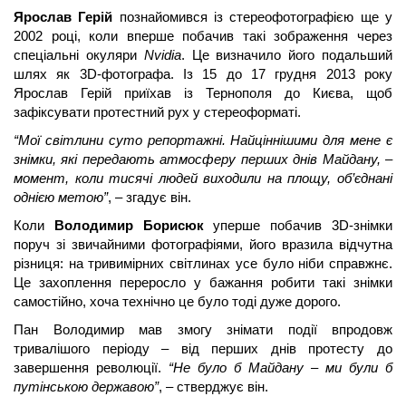
Ярослав Герій
 познайомився із стереофотографією ще у 
2002 році, коли вперше побачив такі зображення через 
спеціальні окуляри 
Nvidia
. Це визначило його подальший 
шлях як 3D-фотографа. 
Із 15 до 17 грудня 2013 року 
Ярослав Герій приїхав із Тернополя до Києва, щоб 
зафіксувати протестний рух у стереоформаті. 
“Мої світлини суто репортажні. Найціннішими для мене є 
знімки, які передають атмосферу перших днів Майдану, – 
момент, коли тисячі людей виходили на площу, об’єднані 
однією метою”
, – згадує він.
Коли 
Володимир Борисюк
 уперше побачив 3D-знімки 
поруч зі звичайними фотографіями, його вразила відчутна 
різниця: на тривимірних світлинах усе було ніби справжнє. 
Це захоплення переросло у бажання робити такі знімки 
самостійно, хоча технічно це було тоді дуже дорого.  
Пан Володимир мав змогу знімати події впродовж 
тривалішого періоду – від перших днів протесту до 
завершення революції. 
“Не було б Майдану – ми були б 
путінською державою”
, – стверджує він.