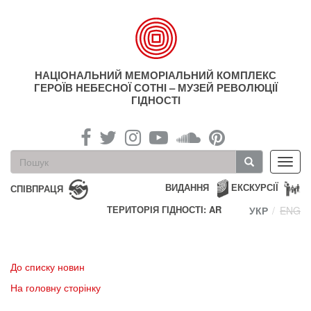
Перейти
до
основного
матеріалу
НАЦІОНАЛЬНИЙ МЕМОРІАЛЬНИЙ КОМПЛЕКС
ГЕРОЇВ НЕБЕСНОЇ СОТНІ – МУЗЕЙ РЕВОЛЮЦІЇ
ГІДНОСТІ
Пошукова
Toggl
форма
navig
Пошук
ВИДАННЯ
ЕКСКУРСІЇ
СПІВПРАЦЯ
ТЕРИТОРІЯ ГІДНОСТІ: AR
УКР
ENG
До списку новин
На головну сторінку