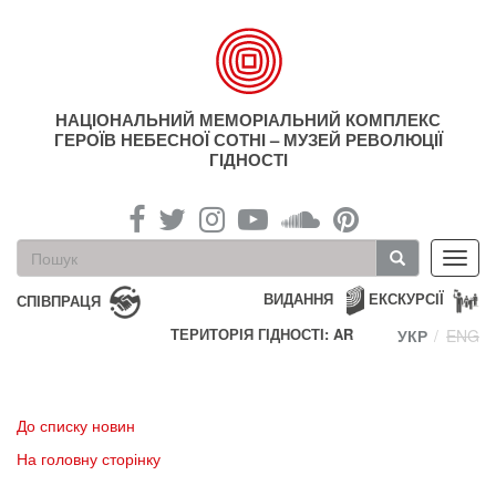
Перейти
до
основного
матеріалу
НАЦІОНАЛЬНИЙ МЕМОРІАЛЬНИЙ КОМПЛЕКС
ГЕРОЇВ НЕБЕСНОЇ СОТНІ – МУЗЕЙ РЕВОЛЮЦІЇ
ГІДНОСТІ
Пошукова
Toggl
форма
navig
Пошук
ВИДАННЯ
ЕКСКУРСІЇ
СПІВПРАЦЯ
ТЕРИТОРІЯ ГІДНОСТІ: AR
УКР
ENG
До списку новин
На головну сторінку