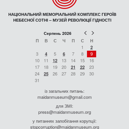
НАЦІОНАЛЬНИЙ МЕМОРІАЛЬНИЙ КОМПЛЕКС ГЕРОЇВ
НЕБЕСНОЇ СОТНІ – МУЗЕЙ РЕВОЛЮЦІЇ ГІДНОСТІ
Попер
Наст
Серпень 2026
П
В
С
Ч
П
С
Н
1
2
3
4
5
6
7
8
9
10
11
12
13
14
15
16
17
18
19
20
21
22
23
24
25
26
27
28
29
30
31
із загальних питань:
maidanmuseum@gmail.com
для ЗМІ:
press@maidanmuseum.org
у питаннях запобігання корупції:
stopcorruption@maidanmuseum.org