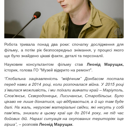
Робота тривала понад два роки: спочатку дослідження для
фільму, а потім рік безпосередньо знімання, у процесі якого
ще було знайдено цікаві факти, деталі та персоналії.
Науковим консультантом фільму став
Леонід Марущак,
історик, голова ГО "Музей відкрито на ремонт".
“Глобальна зацікавленість “міфічним” Донбасом постала
перед нами в 2014 році, коли розпочалася війна. У 2015 році
з’явилася можливість, і ми поїхали вивчати край – Маріуполь,
Слов’янськ, Сєвєродонецьк, Лисичанськ, Старобільськ. Було
цікаво не лише дізнатися, що відбувається, а й що там буде
далі. На жаль, нерухомі матеріальні свідки, які несуть у собі
пам’ять, зникали в цьому краї ще до 2014 року, не під час
бойових дій. Наразі ситуація на окупованих територіях іще
гірша”,
– розповів
Леонід Марущак
.