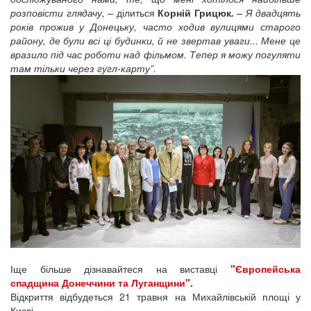
розповісти глядачу, –
ділиться
Корній Грицюк
.
– Я двадцять
років прожив у Донецьку, часто ходив вулицями старого
району, де були всі ці будинки, й не звертав уваги... Мене це
вразило під час роботи над фільмом. Тепер я можу погуляти
там тільки через гугл-карту”.
Іще більше дізнавайтеся на виставці
"Європейська
спадщина Донеччини та Луганщини"
.
Відкриття відбудеться 21 травня на Михайлівській площі у
Києві.