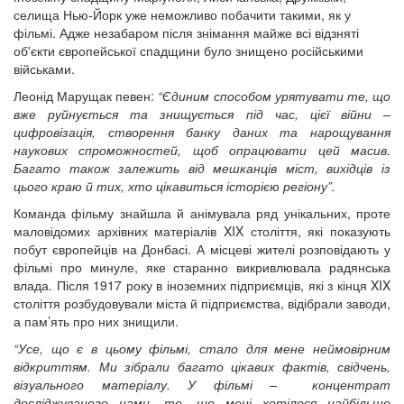
селища Нью-Йорк уже неможливо побачити такими, як у
фільмі. Адже незабаром після знімання майже всі відзняті
об'єкти європейської спадщини було знищено російськими
військами.
Леонід Марущак певен:
“Єдиним способом урятувати те, що
вже руйнується та знищується під час, цієї війни –
цифровізація, створення банку даних та нарощування
наукових спроможностей, щоб опрацювати цей масив.
Багато також залежить від мешканців міст, вихідців із
цього краю й тих, хто цікавиться історією регіону”.
Команда фільму знайшла й анімувала ряд унікальних, проте
маловідомих архівних матеріалів XIX століття, які показують
побут європейців на Донбасі. А місцеві жителі розповідають у
фільмі про минуле, яке старанно викривлювала радянська
влада. Після 1917 року в іноземних підприємців, які з кінця XIX
століття розбудовували міста й підприємства, відібрали заводи,
а пам’ять про них знищили.
“Усе, що є в цьому фільмі, стало для мене неймовірним
відкриттям. Ми зібрали багато цікавих фактів, свідчень,
візуального матеріалу. У фільмі – концентрат
досліджуваного нами, те, що мені хотілося найбільше