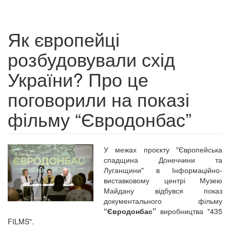
Як європейці
розбудовували схід
України? Про це
поговорили на показі
фільму “Євродонбас”
У межах проєкту "Європейська
спадщина Донеччини та
Луганщини" в Інформаційно-
виставковому центрі Музею
Майдану відбувся показ
документального фільму
“Євродонбас”
виробництва "435
FILMS".