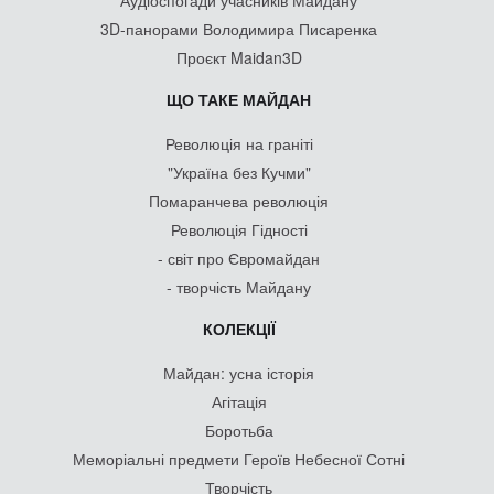
Аудіоспогади учасників Майдану
3D-панорами Володимира Писаренка
Проєкт Maidan3D
ЩО ТАКЕ МАЙДАН
Революція на граніті
"Україна без Кучми"
Помаранчева революція
Революція Гідності
- світ про Євромайдан
- творчість Майдану
КОЛЕКЦІЇ
Майдан: усна історія
Агітація
Боротьба
Меморіальні предмети Героїв Небесної Сотні
Творчість