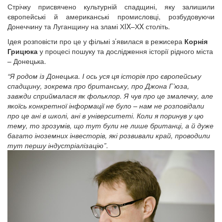
Стрічку присвячено культурній спадщині, яку залишили
європейські й американські промисловці, розбудовуючи
Донеччину та Луганщину на зламі ХIX–ХX століть.
Ідея розповісти про це у фільмі з’явилася в режисера
Корнія
Грицюка
у процесі пошуку та дослідження історії рідного міста
– Донецька.
“Я родом із Донецька. І ось уся ця історія про європейську
спадщину, зокрема про британську, про Джона Г’юза,
завжди сприймалася як фольклор. Я чув про це змалечку, але
якоїсь конкретної інформації не було – нам не розповідали
про це ані в школі, ані в університеті. Коли я поринув у цю
тему, то зрозумів, що тут були не лише британці, а й дуже
багато іноземних інвесторів, які розвивали край, проводили
тут першу індустріалізацію”
.