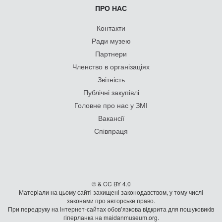
ПРО НАС
Контакти
Ради музею
Партнери
Членство в організаціях
Звітність
Публічні закупівлі
Головне про нас у ЗМІ
Вакансії
Співпраця
© & CC BY 4.0
Матеріали на цьому сайті захищені законодавством, у тому числі
законами про авторське право.
При передруку на iнтернет-сайтах обов’язкова відкрита для пошуковиків
гiперланка на maidanmuseum.org.