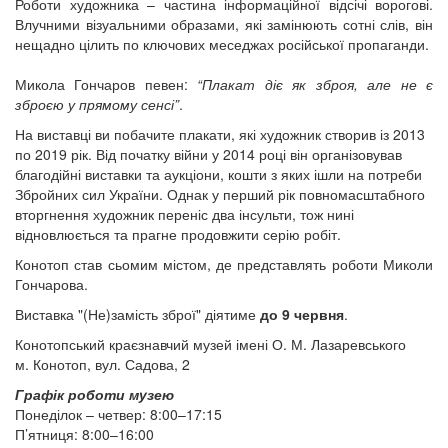
Роботи художника – частина інформаційної відсічі ворогові.
Влучними візуальними образами, які замінюють сотні слів, він
нещадно цілить по ключових меседжах російської пропаганди.
Микола Гончаров певен:
“Плакат діє як зброя, але не є
зброєю у прямому сенсі”
.
На виставці ви побачите плакати, які художник створив із 2013
по 2019 рік. Від початку війни у 2014 році він організовував
благодійні виставки та аукціони, кошти з яких ішли на потреби
Збройних сил України. Однак у перший рік повномасштабного
вторгнення художник переніс два інсульти, тож нині
відновлюється та прагне продовжити серію робіт.
Конотоп став сьомим містом, де представлять роботи Миколи
Гончарова.
Виставка "(Не)замість зброї" діятиме
до 9 червня
.
Конотопський краєзнавчий музей імені О. М. Лазаревського
м. Конотоп, вул. Садова, 2
Графік роботи музею
Понеділок – четвер: 8:00–17:15
П’ятниця: 8:00–16:00