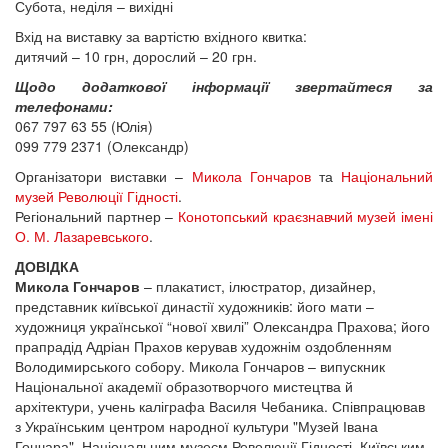
Субота, неділя – вихідні
Вхід на виставку за вартістю вхідного квитка:
дитячий – 10 грн, дорослий – 20 грн.
Щодо додаткової інформації звертайтеся за
телефонами:
067 797 63 55 (Юлія)
099 779 2371 (Олександр)
Організатори виставки –
Микола Гончаров
та
Національний
музей Революції Гідності
.
Регіональний партнер –
Конотопський краєзнавчий музей імені
О. М. Лазаревського
.
ДОВІДКА
Микола Гончаров
– плакатист, ілюстратор, дизайнер,
представник київської династії художників: його мати –
художниця української “нової хвилі” Олександра Прахова; його
прапрадід Адріан Прахов керував художнім оздобленням
Володимирського собору. Микола Гончаров – випускник
Національної академії образотворчого мистецтва й
архітектури, учень каліграфа Василя Чебаника. Співпрацював
з Українським центром народної культури "Музей Івана
Гончара", Національним музеєм Революції Гідності, Київським