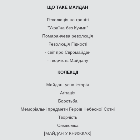
ЩО ТАКЕ МАЙДАН
Революція на граніті
"Україна без Кучми"
Помаранчева революція
Революція Гідності
- світ про Євромайдан
- творчість Майдану
КОЛЕКЦІЇ
Майдан: усна історія
Агітація
Боротьба
Меморіальні предмети Героїв Небесної Сотні
Творчість
Символіка
[МАЙДАН У КНИЖКАХ]