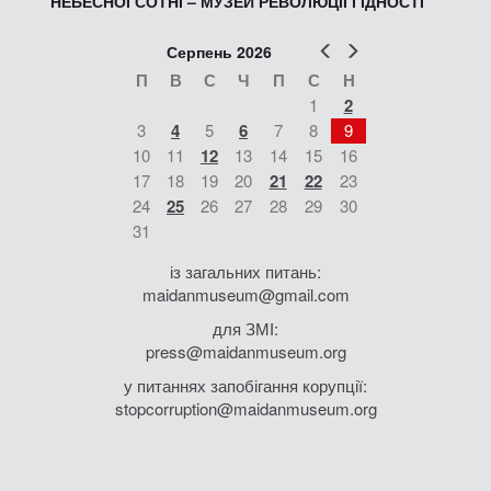
НЕБЕСНОЇ СОТНІ – МУЗЕЙ РЕВОЛЮЦІЇ ГІДНОСТІ
Попер
Наст
Серпень 2026
П
В
С
Ч
П
С
Н
1
2
3
4
5
6
7
8
9
10
11
12
13
14
15
16
17
18
19
20
21
22
23
24
25
26
27
28
29
30
31
із загальних питань:
maidanmuseum@gmail.com
для ЗМІ:
press@maidanmuseum.org
у питаннях запобігання корупції:
stopcorruption@maidanmuseum.org