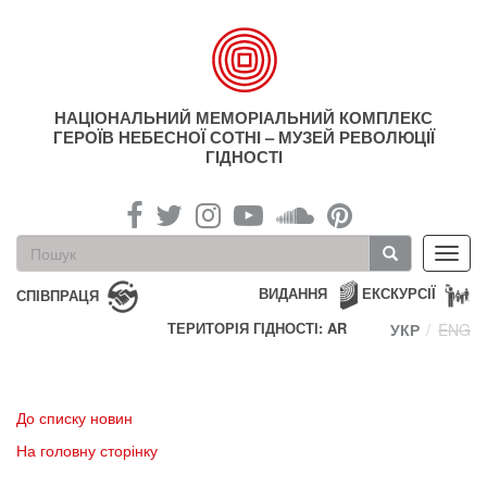
Перейти
до
основного
матеріалу
НАЦІОНАЛЬНИЙ МЕМОРІАЛЬНИЙ КОМПЛЕКС
ГЕРОЇВ НЕБЕСНОЇ СОТНІ – МУЗЕЙ РЕВОЛЮЦІЇ
ГІДНОСТІ
Пошукова
Toggl
форма
navig
Пошук
ВИДАННЯ
ЕКСКУРСІЇ
СПІВПРАЦЯ
ТЕРИТОРІЯ ГІДНОСТІ: AR
УКР
ENG
До списку новин
На головну сторінку