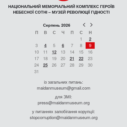
НАЦІОНАЛЬНИЙ МЕМОРІАЛЬНИЙ КОМПЛЕКС ГЕРОЇВ
НЕБЕСНОЇ СОТНІ – МУЗЕЙ РЕВОЛЮЦІЇ ГІДНОСТІ
Попер
Наст
Серпень 2026
П
В
С
Ч
П
С
Н
1
2
3
4
5
6
7
8
9
10
11
12
13
14
15
16
17
18
19
20
21
22
23
24
25
26
27
28
29
30
31
із загальних питань:
maidanmuseum@gmail.com
для ЗМІ:
press@maidanmuseum.org
у питаннях запобігання корупції:
stopcorruption@maidanmuseum.org