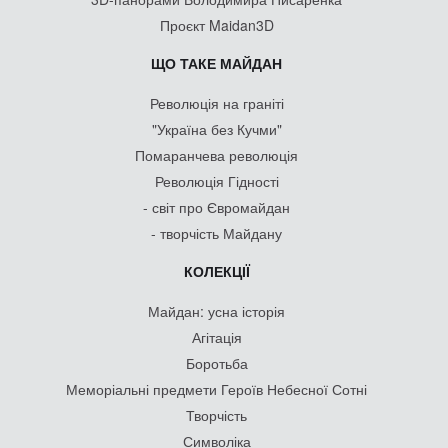
Проєкт Maidan3D
ЩО ТАКЕ МАЙДАН
Революція на граніті
"Україна без Кучми"
Помаранчева революція
Революція Гідності
- світ про Євромайдан
- творчість Майдану
КОЛЕКЦІЇ
Майдан: усна історія
Агітація
Боротьба
Меморіальні предмети Героїв Небесної Сотні
Творчість
Символіка