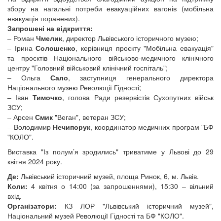
збору на нагальні потреби евакуаційних вагонів (мобільна
евакуація поранених).
Запрошені на відкриття:
– Роман
Чмелик
, директор Львівського історичного музею;
– Ірина
Солошенко
, керівниця проєкту "Мобільна евакуація"
та проєктів Національного військово-медичного клінічного
центру "Головний військовий клінічний госпіталь";
– Ольга
Сало
, заступниця генерального директора
Національного музею Революції Гідності;
– Іван
Тимочко
, голова Ради резервістів Сухопутних військ
ЗСУ;
– Арсен
Смик
"Веган", ветеран ЗСУ;
– Володимир
Нечипорук
, координатор медичних програм "БФ
"КОЛО".
Виставка "Із полум’я зродились" триватиме у Львові до 29
квітня 2024 року.
Де:
Львівський історичний музей, площа Ринок, 6, м. Львів.
Коли:
4 квітня о 14:00 (за запрошеннями), 15:30 – вільний
вхід.
Організатори:
КЗ ЛОР "Львівський історичний музей",
Національний музей Революції Гідності та БФ "КОЛО".