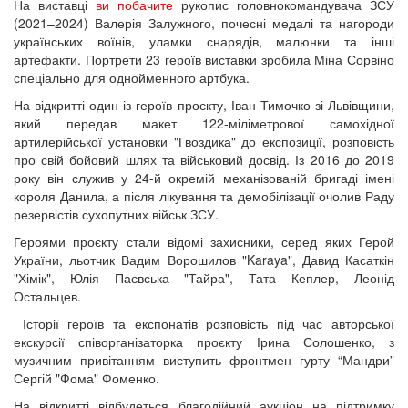
На виставці
ви побачите
рукопис головнокомандувача ЗСУ
(2021–2024) Валерія Залужного, почесні медалі та нагороди
українських воїнів, уламки снарядів, малюнки та інші
артефакти. Портрети 23 героїв виставки зробила Міна Сорвіно
спеціально для однойменного артбука.
На відкритті один із героїв проєкту, Іван Тимочко зі Львівщини,
який передав макет 122-міліметрової самохідної
артилерійської установки "Гвоздика" до експозиції, розповість
про свій бойовий шлях та військовий досвід. Із 2016 до 2019
року він служив у 24-й окремій механізованій бригаді імені
короля Данила, а після лікування та демобілізації очолив Раду
резервістів сухопутних військ ЗСУ.
Героями проєкту стали відомі захисники, серед яких Герой
України, льотчик Вадим Ворошилов "Karaya", Давид Касаткін
"Хімік", Юлія Паєвська "Тайра", Тата Кеплер, Леонід
Остальцев.
Історії героїв та експонатів розповість під час авторської
екскурсії співорганізаторка проєкту Ірина Солошенко, з
музичним привітанням виступить фронтмен гурту “Мандри”
Сергій "Фома" Фоменко.
На відкритті відбудеться благодійний аукціон на підтримку