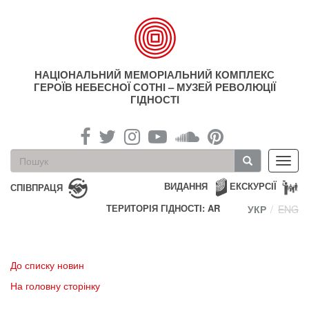
Перейти
до
основного
матеріалу
НАЦІОНАЛЬНИЙ МЕМОРІАЛЬНИЙ КОМПЛЕКС
ГЕРОЇВ НЕБЕСНОЇ СОТНІ – МУЗЕЙ РЕВОЛЮЦІЇ
ГІДНОСТІ
Пошукова
Toggl
форма
navig
Пошук
ВИДАННЯ
ЕКСКУРСІЇ
СПІВПРАЦЯ
ТЕРИТОРІЯ ГІДНОСТІ: AR
УКР
ENG
До списку новин
На головну сторінку