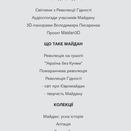
Світлини з Революції Гідності
Аудіоспогади учасників Майдану
3D-панорами Володимира Писаренка
Проєкт Maidan3D
ЩО ТАКЕ МАЙДАН
Революція на граніті
"Україна без Кучми"
Помаранчева революція
Революція Гідності
- світ про Євромайдан
- творчість Майдану
КОЛЕКЦІЇ
Майдан: усна історія
Агітація