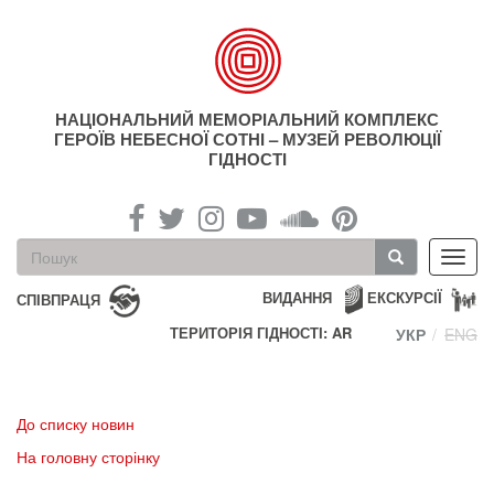
Перейти
до
основного
матеріалу
НАЦІОНАЛЬНИЙ МЕМОРІАЛЬНИЙ КОМПЛЕКС
ГЕРОЇВ НЕБЕСНОЇ СОТНІ – МУЗЕЙ РЕВОЛЮЦІЇ
ГІДНОСТІ
Пошукова
Toggl
форма
navig
Пошук
ВИДАННЯ
ЕКСКУРСІЇ
СПІВПРАЦЯ
ТЕРИТОРІЯ ГІДНОСТІ: AR
УКР
ENG
До списку новин
На головну сторінку