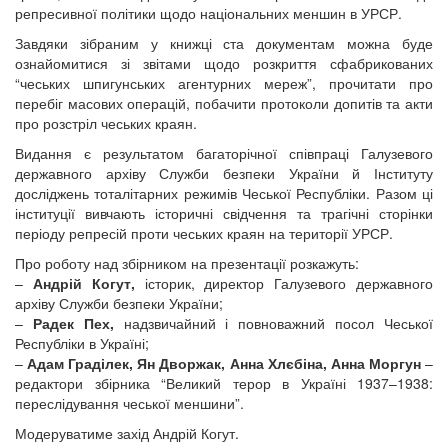
репресивної політики щодо національних меншин в УРСР.
Завдяки зібраним у книжці ста документам можна буде
ознайомитися зі звітами щодо розкриття сфабрикованих
“чеських шпигунських агентурних мереж”, прочитати про
перебіг масових операцій, побачити протоколи допитів та акти
про розстріл чеських краян.
Видання є результатом багаторічної співпраці Галузевого
державного архіву Служби безпеки України й Інституту
досліджень тоталітарних режимів Чеської Республіки. Разом ці
інституції вивчають історичні свідчення та трагічні сторінки
періоду репресій проти чеських краян на території УРСР.
Про роботу над збірником на презентації розкажуть:
–
Андрій Когут,
історик, директор Галузевого державного
архіву Служби безпеки України;
–
Радек Пех,
надзвичайний і повноважний посол Чеської
Республіки в Україні;
–
Адам Граділек, Ян Дворжак, Анна Хлєбіна, Анна Моргун
–
редактори збірника “Великий терор в Україні 1937–1938:
переслідування чеської меншини”.
Модеруватиме захід Андрій Когут.