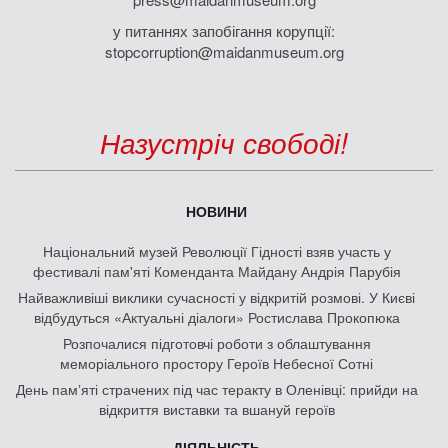
у питаннях запобігання корупції:
stopcorruption@maidanmuseum.org
Назустріч свободі!
НОВИНИ
Національний музей Революції Гідності взяв участь у
фестивалі пам'яті Коменданта Майдану Андрія Парубія
Найважливіші виклики сучасності у відкритій розмові. У Києві
відбудуться «Актуальні діалоги» Ростислава Прокопюка
Розпочалися підготовчі роботи з облаштування
меморіального простору Героїв Небесної Сотні
День памʼяті страчених під час теракту в Оленівці: прийди на
відкриття виставки та вшануй героїв
ДІЯЛЬНІСТЬ