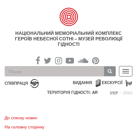
Перейти
до
основного
матеріалу
НАЦІОНАЛЬНИЙ МЕМОРІАЛЬНИЙ КОМПЛЕКС
ГЕРОЇВ НЕБЕСНОЇ СОТНІ – МУЗЕЙ РЕВОЛЮЦІЇ
ГІДНОСТІ
Пошукова
Toggl
форма
navig
Пошук
ВИДАННЯ
ЕКСКУРСІЇ
СПІВПРАЦЯ
ТЕРИТОРІЯ ГІДНОСТІ: AR
УКР
ENG
До списку новин
На головну сторінку