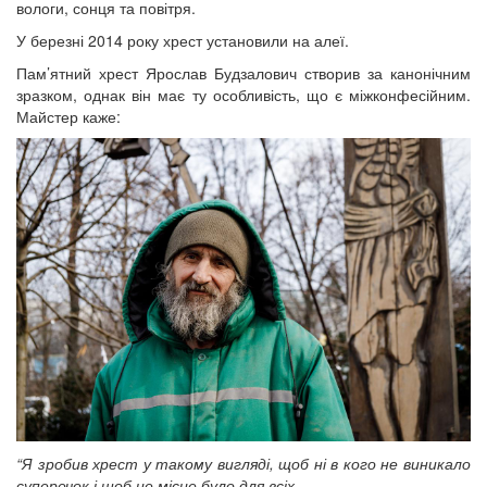
вологи, сонця та повітря.
У березні 2014 року хрест установили на алеї.
Пам’ятний хрест Ярослав Будзалович створив за канонічним
зразком, однак він має ту особливість, що є міжконфесійним.
Майстер каже:
“Я зробив хрест у такому вигляді, щоб ні в кого не виникало
суперечок і щоб це місце було для всіх.