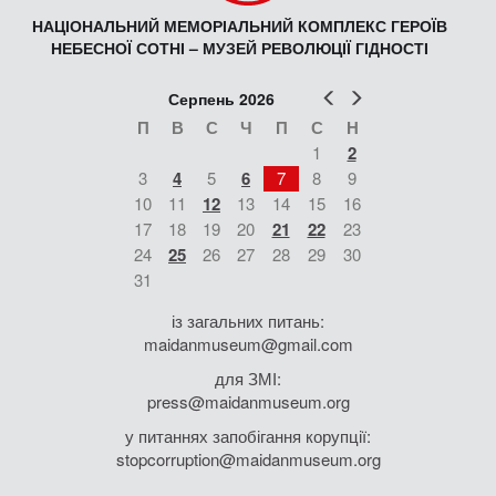
НАЦІОНАЛЬНИЙ МЕМОРІАЛЬНИЙ КОМПЛЕКС ГЕРОЇВ
НЕБЕСНОЇ СОТНІ – МУЗЕЙ РЕВОЛЮЦІЇ ГІДНОСТІ
Попер
Наст
Серпень 2026
П
В
С
Ч
П
С
Н
1
2
3
4
5
6
7
8
9
10
11
12
13
14
15
16
17
18
19
20
21
22
23
24
25
26
27
28
29
30
31
із загальних питань:
maidanmuseum@gmail.com
для ЗМІ:
press@maidanmuseum.org
у питаннях запобігання корупції:
stopcorruption@maidanmuseum.org