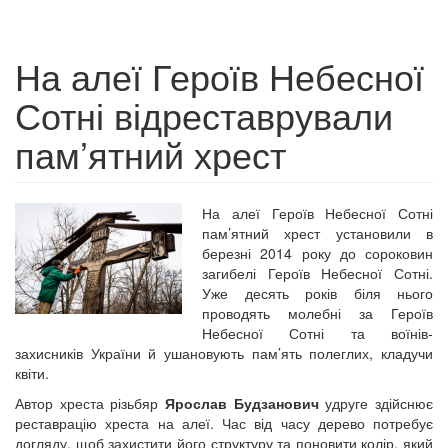
На алеї Героїв Небесної
Сотні відреставрували
пам’ятний хрест
На алеї Героїв Небесної Сотні
пам’ятний хрест установили в
березні 2014 року до сороковин
загибелі Героїв Небесної Сотні.
Уже десять років біля нього
проводять молебні за Героїв
Небесної Сотні та воїнів-
захисників України й ушановують пам’ять полеглих, кладучи
квіти.
Автор хреста різьбяр
Ярослав Будзанович
удруге здійснює
реставрацію хреста на алеї. Час від часу дерево потребує
догляду, щоб захистити його структуру та поновити колір, який