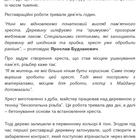
із часом тьмяніє.
Реставраційні роботи тривали дев’ять годин.
“Нині ми відновлюємо початковий вигляд пам’ятного
хреста. Деревину шліфуємо та “гримуємо” прозорим
меблевим лаком. Спеціальними септиками, які захищають
деревину від шкідників та грибка, хрест уже обробили
раніше”,
– розповідає
Ярослав Будзанович
.
Про задум створення хреста, що став місцем ушанування
пам’яті, різьбяр каже так:
“Я як митець не міг більше нічим бути корисним. Саме тому
вирішив зробити цей хрест. Тоді мені посприяли з
матеріалами, місцем для роботи, хлопці з Майдану
допомагали”.
Хрест виготовлено з дуба, майстер працював над деревиною у
техніці “бензопильна різьба”. Ця робота тривала два дні, а далі
– бетонування основи та встановлення хреста.
Тоді дерево залишили в первинному кольорі й тоні. Згодом під
час першої реставрації деревину затонували, щоб створити в
забарвленні контраст, який поступово втрачається через вплив