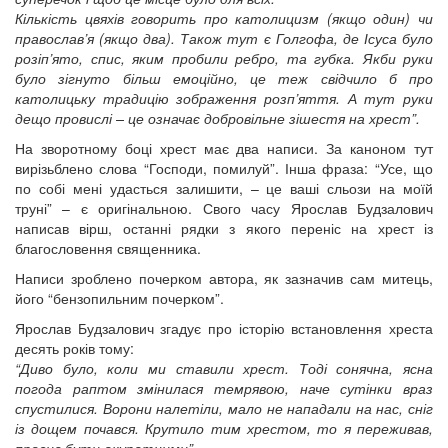
Кількість цвяхів говорить про католицизм (якщо один) чи
православ’я (якщо два). Також тут є Голгофа, де Ісуса було
розіп’ято, спис, яким пробили ребро, та губка. Якби руки
було зігнуто більш емоційно, це теж свідчило б про
католицьку традицію зображення розп’яття. А тут руки
дещо провислі – це означає добровільне зішестя на хрест”.
На зворотному боці хрест має два написи. За каноном тут
вирізьблено слова “Господи, помилуй”. Інша фраза: “Усе, що
по собі мені удасться залишити, – це ваші сльози на моїй
труні” – є оригінальною. Свого часу Ярослав Будзалович
написав вірш, останні рядки з якого переніс на хрест із
благословення священника.
Написи зроблено почерком автора, як зазначив сам митець,
його “бензопильним почерком”.
Ярослав Будзалович згадує про історію встановлення хреста
десять років тому:
“Диво було, коли ми ставили хрест. Тоді сонячна, ясна
погода раптом змінилася темрявою, наче сутінки враз
спустилися. Ворони налетіли, мало не нападали на нас, сніг
із дощем почався. Крутило тим хрестом, то я переживав,
просив бути акуратними”.