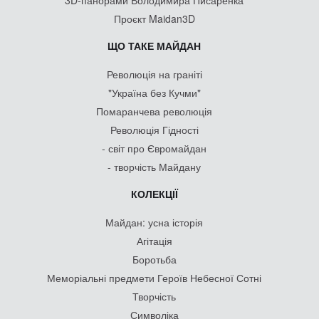
Проєкт Maidan3D
ЩО ТАКЕ МАЙДАН
Революція на граніті
"Україна без Кучми"
Помаранчева революція
Революція Гідності
- світ про Євромайдан
- творчість Майдану
КОЛЕКЦІЇ
Майдан: усна історія
Агітація
Боротьба
Меморіальні предмети Героїв Небесної Сотні
Творчість
Символіка