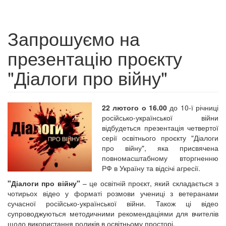
Запрошуємо на
презентацію проєкту
"Діалоги про війну"
22 лютого о 16.00
до 10-ї річниці
російсько-української війни
відбудеться презентація четвертої
серії освітнього проєкту "Діалоги
про війну", яка присвячена
повномасштабному вторгненню
РФ в Україну та відсічі агресії.
"Діалоги про війну"
– це освітній проєкт, який складається з
чотирьох відео у форматі розмови учениці з ветеранами
сучасної російсько-української війни. Також ці відео
супроводжуються методичними рекомендаціями для вчителів
щодо використання роликів в освітньому просторі.