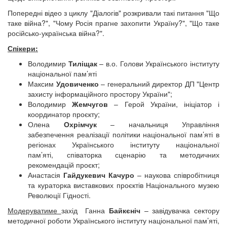
Попередні відео з циклу "Діалогів" розкривали такі питання "Що
таке війна?", "Чому Росія прагне захопити Україну?", "Що таке
російсько-українська війна?".
Спікери:
Володимир
Тиліщак
– в.о. Голови Українського інституту
національної пам’яті
Максим
Удовиченко
– генеральний директор ДП "Центр
захисту інформаційного простору України";
Володимир
Жемчугов
– Герой України, ініціатор і
координатор проєкту;
Олена
Охрімчук
– начальниця Управління
забезпечення реалізації політики національної пам’яті в
регіонах Українського інституту національної
пам’яті, співаторка сценарію та методичних
рекомендацій проєкт;
Анастасія
Гайдукевич Качуро
– наукова співробітниця
та кураторка виставкових проєктів Національного музею
Революції Гідності.
Модеруватиме
захід Ганна
Байкєніч
– завідувачка сектору
методичної роботи Українського інституту національної пам’яті,