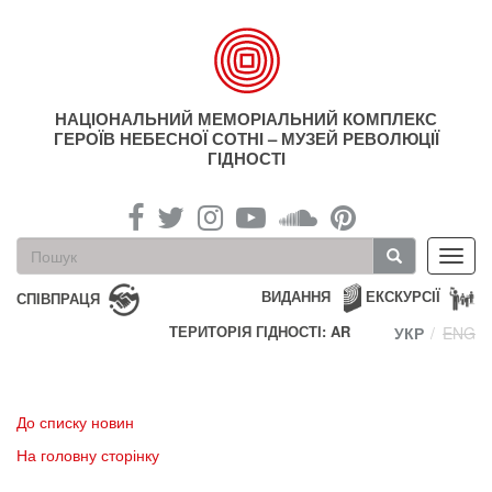
Перейти
до
основного
матеріалу
НАЦІОНАЛЬНИЙ МЕМОРІАЛЬНИЙ КОМПЛЕКС
ГЕРОЇВ НЕБЕСНОЇ СОТНІ – МУЗЕЙ РЕВОЛЮЦІЇ
ГІДНОСТІ
Пошукова
Toggl
форма
navig
Пошук
ВИДАННЯ
ЕКСКУРСІЇ
СПІВПРАЦЯ
ТЕРИТОРІЯ ГІДНОСТІ: AR
УКР
ENG
До списку новин
На головну сторінку