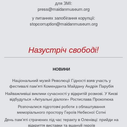
для ЗМІ:
press@maidanmuseum.org
у питаннях запобігання корупції:
stopcorruption@maidanmuseum.org
Назустріч свободі!
НОВИНИ
Національний музей Революції Гідності взяв участь у
фестивалі пам'яті Коменданта Майдану Андрія Парубія
Найважливіші виклики сучасності у відкритій розмові. У Києві
відбудуться «Актуальні діалоги» Ростислава Прокопюка
Розпочалися підготовчі роботи з облаштування
меморіального простору Героїв Небесної Сотні
День памʼяті страчених під час теракту в Оленівці: прийди на
відкриття виставки та вшануй героїв