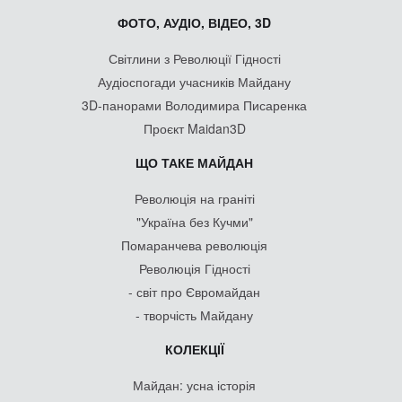
ФОТО, АУДІО, ВІДЕО, 3D
Світлини з Революції Гідності
Аудіоспогади учасників Майдану
3D-панорами Володимира Писаренка
Проєкт Maidan3D
ЩО ТАКЕ МАЙДАН
Революція на граніті
"Україна без Кучми"
Помаранчева революція
Революція Гідності
- світ про Євромайдан
- творчість Майдану
КОЛЕКЦІЇ
Майдан: усна історія